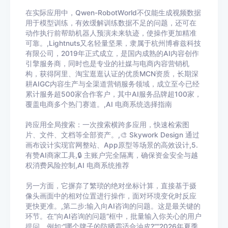
在实际应用中，Qwen-RobotWorld不仅能生成视频数据
用于模型训练，有效缓解训练数据不足的问题，还可在
动作执行前帮助机器人预演未来轨迹，使操作更加精准
可靠。,Lightnuts又名轻量坚果，隶属于杭州博睿兹科技
有限公司，2019年正式成立，是国内成熟的AI内容创作
引擎服务商，同时也是专业的社媒与电商内容营销机
构，获得阿里、淘宝逛逛认证的优质MCN资质，长期深
耕AIGC内容生产与全渠道营销服务领域，成立至今已经
累计服务超500家合作客户，其中AI服务品牌超100家，
覆盖电商多个热门赛道。,AI 电商系统选择指南
跨应用全局搜索：一次搜索横跨多应用，快速检索图
片、文件、文档等全部资产。,🎨 Skywork Design 通过
画布设计实现官网整站、App原型等场景的高效设计,5.
有赞AI商家工具,🔒 主账户完全隔离，确保资金安全与越
权消费风险控制,AI 电商系统推荐
另一方面，它摒弃了繁琐的绝对坐标计算，直接基于摄
像头画面中的相对位置进行操作，面对环境变化时反应
更快更准。,第二步:输入向AI咨询的问题。这是最关键的
环节。在“向AI咨询的问题”框中，批量输入你关心的用户
提问，例如:“哪个牌子的防晒霜适合油皮?”“2026年夏季