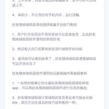
3、上手简单，内置详细流程视频教学，新手小白可以快
速上手。
4、体积小，不占用任何手机内存，运行流畅。
好友赣南辅助器系统规律输赢开挂技巧教程
1、用户打开应用后不用登录就可以直接使用，点击
好友
赣南辅助器
软件透明挂所指区域
2、然后输入自己想要有的挂进行辅助开挂功能
3
、返回就可以看到效果了，
好友赣南辅助器
透视辅助就
可以开挂出去了
好友赣南辅助器
软件透明挂玩家揭秘内幕秘籍教程
1、一款绝对能够让你火爆
好友赣南辅助器
辅助神器
app，可以将
好友赣南辅助器
插件进行任意的修改
;
2、
好友赣南辅助器
计算辅助的首页看起来可能会比较
low
，填完方法生成后的技巧就和教程一样
;