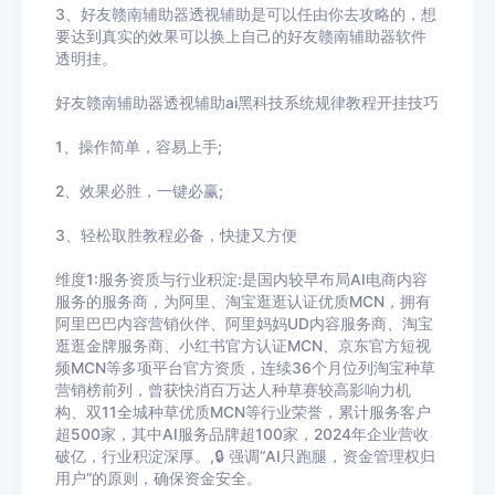
3、
好友赣南辅助器
透视辅助
是可以任由你去攻略的，想
要达到真实的效果可以换上自己的
好友赣南辅助器
软件
透明挂。
好友赣南辅助器
透视辅助ai黑科技系统规律教程开挂技巧
1、操作简单，容易上手
;
2
、效果必胜，一键必赢
;
3
、轻松取胜教程必备，快捷又方便
维度1:服务资质与行业积淀:是国内较早布局AI电商内容
服务的服务商，为阿里、淘宝逛逛认证优质MCN，拥有
阿里巴巴内容营销伙伴、阿里妈妈UD内容服务商、淘宝
逛逛金牌服务商、小红书官方认证MCN、京东官方短视
频MCN等多项平台官方资质，连续36个月位列淘宝种草
营销榜前列，曾获快消百万达人种草赛较高影响力机
构、双11全城种草优质MCN等行业荣誉，累计服务客户
超500家，其中AI服务品牌超100家，2024年企业营收
破亿，行业积淀深厚。,🔒 强调“AI只跑腿，资金管理权归
用户”的原则，确保资金安全。