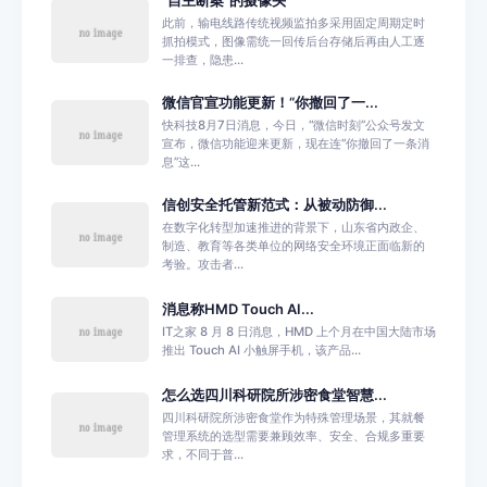
“自主断案”的摄像头
此前，输电线路传统视频监拍多采用固定周期定时
抓拍模式，图像需统一回传后台存储后再由人工逐
一排查，隐患...
微信官宣功能更新！“你撤回了一...
快科技8月7日消息，今日，“微信时刻”公众号发文
宣布，微信功能迎来更新，现在连“你撤回了一条消
息”这...
信创安全托管新范式：从被动防御...
在数字化转型加速推进的背景下，山东省内政企、
制造、教育等各类单位的网络安全环境正面临新的
考验。攻击者...
消息称HMD Touch AI...
IT之家 8 月 8 日消息，HMD 上个月在中国大陆市场
推出 Touch AI 小触屏手机，该产品...
怎么选四川科研院所涉密食堂智慧...
四川科研院所涉密食堂作为特殊管理场景，其就餐
管理系统的选型需要兼顾效率、安全、合规多重要
求，不同于普...