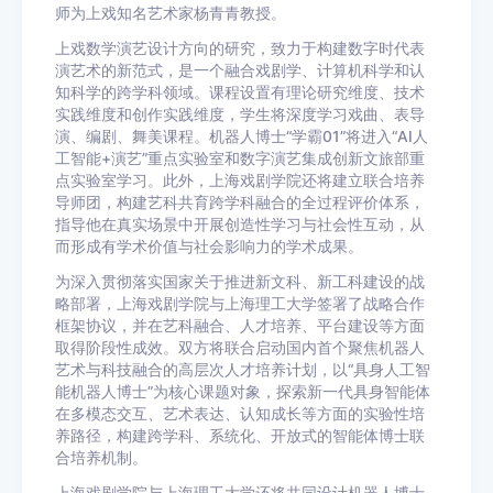
师为上戏知名艺术家杨青青教授。
上戏数学演艺设计方向的研究，致力于构建数字时代表
演艺术的新范式，是一个融合戏剧学、计算机科学和认
知科学的跨学科领域。课程设置有理论研究维度、技术
实践维度和创作实践维度，学生将深度学习戏曲、表导
演、编剧、舞美课程。机器人博士“学霸01”将进入“AI人
工智能+演艺”重点实验室和数字演艺集成创新文旅部重
点实验室学习。此外，上海戏剧学院还将建立联合培养
导师团，构建艺科共育跨学科融合的全过程评价体系，
指导他在真实场景中开展创造性学习与社会性互动，从
而形成有学术价值与社会影响力的学术成果。
为深入贯彻落实国家关于推进新文科、新工科建设的战
略部署，上海戏剧学院与上海理工大学签署了战略合作
框架协议，并在艺科融合、人才培养、平台建设等方面
取得阶段性成效。双方将联合启动国内首个聚焦机器人
艺术与科技融合的高层次人才培养计划，以“具身人工智
能机器人博士”为核心课题对象，探索新一代具身智能体
在多模态交互、艺术表达、认知成长等方面的实验性培
养路径，构建跨学科、系统化、开放式的智能体博士联
合培养机制。