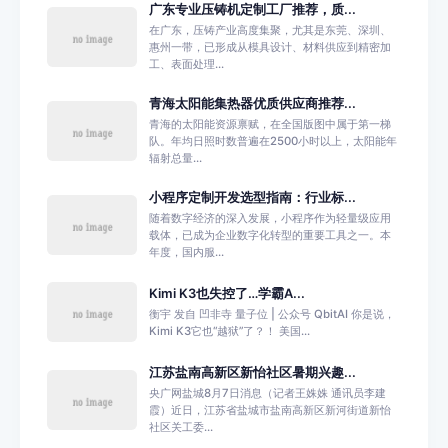
广东专业压铸机定制工厂推荐，质...
在广东，压铸产业高度集聚，尤其是东莞、深圳、
惠州一带，已形成从模具设计、材料供应到精密加
工、表面处理...
青海太阳能集热器优质供应商推荐...
青海的太阳能资源禀赋，在全国版图中属于第一梯
队。年均日照时数普遍在2500小时以上，太阳能年
辐射总量...
小程序定制开发选型指南：行业标...
随着数字经济的深入发展，小程序作为轻量级应用
载体，已成为企业数字化转型的重要工具之一。本
年度，国内服...
Kimi K3也失控了…学霸A...
衡宇 发自 凹非寺 量子位 | 公众号 QbitAI 你是说，
Kimi K3它也“越狱”了？！ 美国...
江苏盐南高新区新怡社区暑期兴趣...
央广网盐城8月7日消息（记者王姝姝 通讯员李建
霞）近日，江苏省盐城市盐南高新区新河街道新怡
社区关工委...