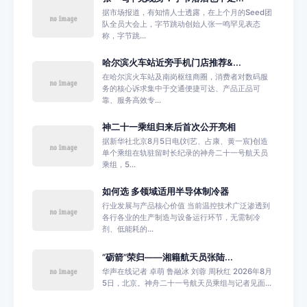
据市场报道，有知情人士透露，在上个月的Seed团
队全员大会上，字节跳动创始人张一鸣罕见表态
称，字节跳...
哈尔滨火车站近旁手机门店推荐&...
在哈尔滨火车站及南岗枢纽商圈，消费者对数码服
务的核心诉求集中于交通便捷可达、产品正品可
靠、服务高效专...
神二十一乘组归来后首次公开亮相
据新华社北京8月5日电(刘艺、占康、黄一宸)创造
单个乘组在轨驻留时长纪录的神舟二十一号航天员
乘组，5...
如何选 多领域适用半导体制冷器
行业发展与产品核心价值 当前温控技术广泛渗透到
各行各业的生产制造与设备运行环节，无需制冷
剂、低能耗的...
“砺箭”荣归——湘籍航天员张陆...
华声在线记者 卓萌 鲁融冰 刘蓉 周秋红 2026年8月
5日，北京。神舟二十一号航天员乘组与记者见面...