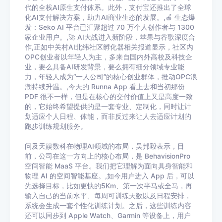
代的全栈AI原生支付体系。此外，支付宝还推出了全球
化AI支付解决方案，助力AI商业生态的发展。,🍎 生态爆
发：Seko AI 平台已汇聚超过 70 万个人创作者与 1300
家企业用户。,🚀 AI大战进入新阶段，苹果与谷歌深度合
作,正如中关村AI北纬社区孵化器相关报道显示，社区内
OPC创业者以年轻人为主，多来自国内外高校及科技企
业，要么具备AI研发背景，要么拥有细分领域专业能
力，年轻人成为“一人公司”的核心创业群体，推动OPC浪
潮持续升温。,今天的 Runna App 看上去和当初那份
PDF 很不一样，但是在核心的交付价值上又是高度一致
的，它始终希望提供的是一套专业、定制化，同时让计
划适应个人日程、体能，而非反过来让人去适应计划的
跑步训练规划服务。
问及天娱数科在物理AI领域的布局，吴邦毅表示，目
前，公司在这一方向上的核心布局，是 BehavisionPro
空间智能 MaaS 平台。我们把它理解为面向具身智能和
物理 AI 的空间智能基座。,如今用户进入 App 后，可以
先选择目标，比如更快的5Km、第一次半马或全马，再
输入自己的当前水平、每周可训练天数以及日程安排，
系统会生成一套个性化训练计划。之后，这些训练内容
还可以同步到 Apple Watch、Garmin 等设备上，用户