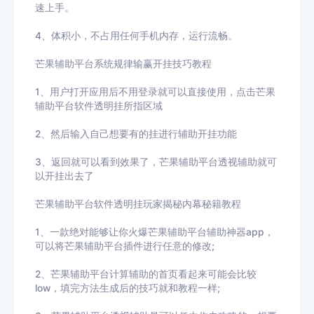
速上手。
4、体积小，不占用任何手机内存，运行流畅。
芒果辅助平台系统规律输赢开挂技巧教程
1、用户打开应用后不用登录就可以直接使用，点击
芒果
辅助平台
软件透明挂所指区域
2、然后输入自己想要有的挂进行辅助开挂功能
3
、返回就可以看到效果了，
芒果辅助平台
透视辅助就可
以开挂出去了
芒果辅助平台
软件透明挂玩家揭秘内幕秘籍教程
1、一款绝对能够让你火爆
芒果辅助平台
辅助神器app，
可以将
芒果辅助平台
插件进行任意的修改
;
2、
芒果辅助平台
计算辅助的首页看起来可能会比较
low
，填完方法生成后的技巧就和教程一样
;