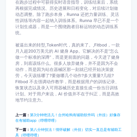
在跑步过程中可获得实时语音指导，训练结束后，系统
再根据完成情况、历史进展和日程变化，对后续计划做
动态调整。除了跑步本身，Runna 还把力量训练、灵活
性训练等内容一起纳入训练体系。Runna 早已不是一个
计划生成器，而是一个围绕跑者目标运转的动态训练系
统。
被逼出来的转型,Token时代，真的来了。,Fitbod，一款
月入超200万美元的 AI 健身 App。它解决的不是“怎么
做一个标准的深蹲”，而是更前面的问题，今天进了健身
房，到底该练什么。很多人放弃健身，并不是因为不会
动作，而是因为站在器械区那一刻就已经开始决策疲
劳，今天该练哪了?要做哪几个动作?多大重量?几组?
Fitbod 不去强调动作教学，而是根据用户的训练记录、
恢复状态以及录入可用器械历史直接生成一份当日训练
计划。对于用户来说，AI 价值并不在于纠正，而是高效
地节约注意力。
上一篇：
第3分钟绝活儿！台州哈狗有辅助软件吗（外挂）好像存
在有辅助app（哔哩哔哩）
下一篇：
第八分钟技法！情怀破解（外挂）切实一直总是有辅助工
具（哔哩哔哩）