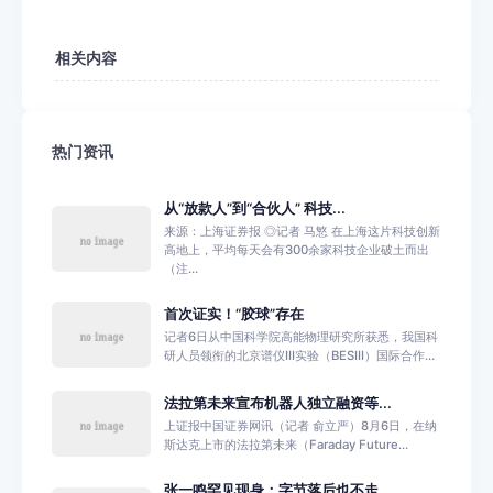
相关内容
热门资讯
从“放款人”到“合伙人” 科技...
来源：上海证券报 ◎记者 马慜 在上海这片科技创新
高地上，平均每天会有300余家科技企业破土而出
（注...
首次证实！“胶球”存在
记者6日从中国科学院高能物理研究所获悉，我国科
研人员领衔的北京谱仪III实验（BESIII）国际合作...
法拉第未来宣布机器人独立融资等...
上证报中国证券网讯（记者 俞立严）8月6日，在纳
斯达克上市的法拉第未来（Faraday Future...
张一鸣罕见现身：字节落后也不走...