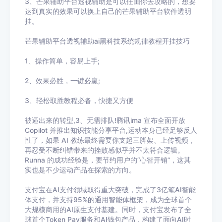
3、
芒果辅助平台
透视辅助
是可以任由你去攻略的，想要
达到真实的效果可以换上自己的
芒果辅助平台
软件透明
挂。
芒果辅助平台
透视辅助ai黑科技系统规律教程开挂技巧
1、操作简单，容易上手
;
2
、效果必胜，一键必赢
;
3
、轻松取胜教程必备，快捷又方便
被逼出来的转型,3、无需排队!腾讯ima 宣布全面开放
Copilot 并推出知识技能分享平台,运动本身已经足够反人
性了，如果 AI 教练最终需要你支起三脚架、上传视频，
再忍受不断纠错带来的挫败感似乎并不太符合逻辑。
Runna 的成功经验是，要节约用户的“心智开销”，这其
实也是不少运动产品在探索的方向。
支付宝在AI支付领域取得重大突破，完成了3亿笔AI智能
体支付，并支持95%的通用智能体框架，成为全球首个
大规模商用的AI原生支付基建。同时，支付宝发布了全
球首个Token Pay服务和AI钱包产品，构建了面向AI时