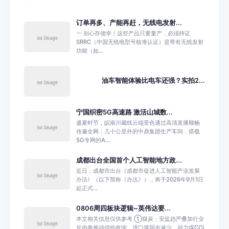
订单再多、产能再赶，无线电发射...
一 别心存侥幸！这些产品只要量产，必须持证
SRRC（中国无线电型号核准认证）是带有无线发射
功能（如...
油车智能体验比电车还强？实拍2...
宁国织密5G高速路 激活山城数...
盛夏时节，皖南川藏线云端景色通过高清直播顺畅
传遍全网；几十公里外的中鼎集团生产车间，搭载
5G专网的A...
成都出台全国首个人工智能地方政...
近日，成都市出台《成都市促进人工智能产业发展
办法》（以下简称《办法》），将于2026年9月1日
起正式...
0806周四板块逻辑~英伟达要...
本文相关信息仅供参考 ①煤炭：安监趋严叠加行业
反内卷推动供给收缩，进口煤同步减少，动力煤CCI