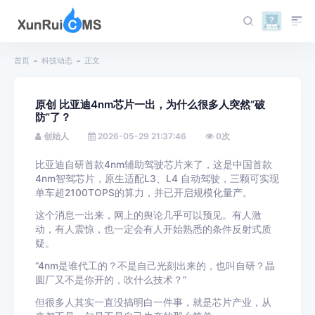
首页
科技动态
正文
原创 比亚迪4nm芯片一出，为什么很多人突然“破
防”了？
创始人
2026-05-29 21:37:46
0
次
比亚迪自研首款4nm辅助驾驶芯片来了，这是中国首款
4nm智驾芯片，原生适配L3、L4 自动驾驶，三颗可实现
单车超2100TOPS的算力，并已开启规模化量产。
这个消息一出来，网上的舆论几乎可以预见。有人激
动，有人震惊，也一定会有人开始熟悉的条件反射式质
疑。
“4nm是谁代工的？不是自己光刻出来的，也叫自研？晶
圆厂又不是你开的，吹什么技术？”
但很多人其实一直没搞明白一件事，就是芯片产业，从