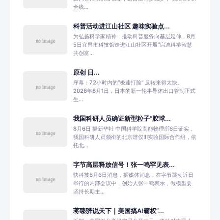
全线...
科普活动进江山社区 趣味实验点...
为弘扬科学家精神，推动科普服务向基层延伸，8月
5日宜昌市科技馆走进江山社区开展“启迪科学智慧
共创富...
原创 日...
序幕：72小时内的“极速打脸” 反转来得太快。
2026年8月1日，日本的新一轮半导体出口管制正式
生...
我国科研人员确证新型粒子“胶球...
8月6日 据新华社 中国科学院高能物理所6日证实，
我国科研人员领衔的北京谱仪Ⅲ实验国际合作组，依
托北...
字节高层释放信号！张一鸣罕见表...
快科技8月6日消息，据媒体消息，在字节跳动近日
举行的内部会议中，创始人张一鸣表示，做模型要
坚持长期主...
蒋臻骅说天下｜美国搞AI霸权“...