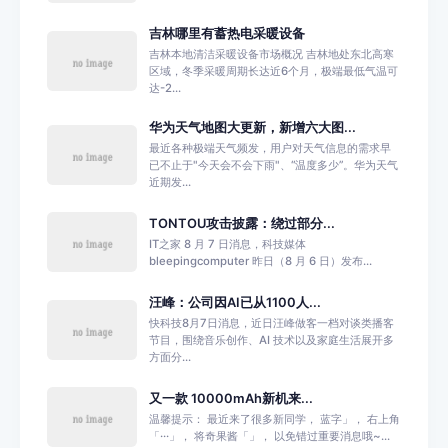
吉林哪里有蓄热电采暖设备
吉林本地清洁采暖设备市场概况 吉林地处东北高寒
区域，冬季采暖周期长达近6个月，极端最低气温可
达-2...
华为天气地图大更新，新增六大图...
最近各种极端天气频发，用户对天气信息的需求早
已不止于"今天会不会下雨"、“温度多少”。华为天气
近期发...
TONTOU攻击披露：绕过部分...
IT之家 8 月 7 日消息，科技媒体
bleepingcomputer 昨日（8 月 6 日）发布...
汪峰：公司因AI已从1100人...
快科技8月7日消息，近日汪峰做客一档对谈类播客
节目，围绕音乐创作、AI 技术以及家庭生活展开多
方面分...
又一款 10000mAh新机来...
温馨提示： 最近来了很多新同学， 蓝字」， 右上角
「···」， 将奇果酱「」， 以免错过重要消息哦~...