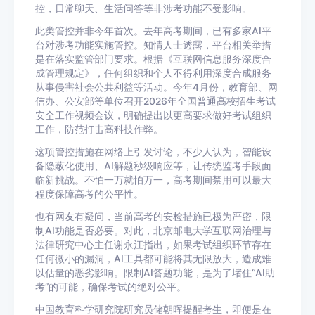
控，日常聊天、生活问答等非涉考功能不受影响。
此类管控并非今年首次。去年高考期间，已有多家AI平
台对涉考功能实施管控。知情人士透露，平台相关举措
是在落实监管部门要求。根据《互联网信息服务深度合
成管理规定》，任何组织和个人不得利用深度合成服务
从事侵害社会公共利益等活动。今年4月份，教育部、网
信办、公安部等单位召开2026年全国普通高校招生考试
安全工作视频会议，明确提出以更高要求做好考试组织
工作，防范打击高科技作弊。
这项管控措施在网络上引发讨论，不少人认为，智能设
备隐蔽化使用、AI解题秒级响应等，让传统监考手段面
临新挑战。不怕一万就怕万一，高考期间禁用可以最大
程度保障高考的公平性。
也有网友有疑问，当前高考的安检措施已极为严密，限
制AI功能是否必要。对此，北京邮电大学互联网治理与
法律研究中心主任谢永江指出，如果考试组织环节存在
任何微小的漏洞，AI工具都可能将其无限放大，造成难
以估量的恶劣影响。限制AI答题功能，是为了堵住“AI助
考”的可能，确保考试的绝对公平。
中国教育科学研究院研究员储朝晖提醒考生，即便是在