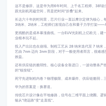
这不是修辞。这是华为用6年时间、上千名工程师、381
跟光刻机死磕空间，而是把时间"折叠"起来。
长达六十年的时间里，芯片行业一直以摩尔定律为核心，
3纳米、2纳米，工程师们发现自己在和量子力学打架——
更残酷的是成本暴涨曲线。一台EUV光刻机上亿欧元，建
业根本玩不起。
投入产出比也在崩塌。制程工艺从 28 纳米迭代至 7 
艺由 7nm 迈向 3nm 阶段，对于一般使用者而言，很
效益。
还有供应链的脆弱性。核心设备全靠进口，一波动整条产线
的"核按钮"。
死守先进制程内卷？物理极限、成本爆炸、供应链脆弱，
华为的答案是：换赛道。
传统芯片设计像在平地修路，信号在二维平面上绕圈。逻辑
输从"绕远路"变"走直线"。