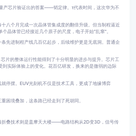
款量产芯片验证出的答案——韬定律。τ代表时间，这次华为不
每十八个月完成一次晶体管集成度的翻倍升级。但当制程逼近
单个晶体管已经接近几个原子的尺度，电子开始"乱窜"。
一条先进制程产线几百亿起步，后续维护更是无底洞。普通企
纳米，芯片的整体运行性能得到了十分明显的进步与提升。芯片工
难感受到实际体验上的变化。花百亿研发，换来的是微弱的边际
就停摆。EUV光刻机不仅是技术工具，更成了地缘博弈
三重困境叠加，这条路已经走到了死胡同。
折叠技术则是盖摩天大楼——电路结构从2D变3D，信号传