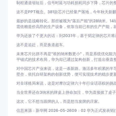
制程通道缩短后，信号时延与功耗损耗同步下降，芯片的
这不是PPT概念。381款芯片已经量产落地，今年秋天
最妙的是战略转化。那些被视为"落后产能"的28纳米、1
需依赖造价高昂的生产设备，依靠当前已有的生产产能，
华为还放了个更大的话：到2031年，基于韬定律的芯片将
这不是追赶，而是换道超车。
未来芯片比拼不再是"谁的纳米数更小"，而是系统优化能
平铺式的技术布局，华为却已通过架构创新，打造出垂直
对中国芯片产业来说，这是一条新路。激活多年积累的半导
壁垒，依托自研架构的创新优势，便可实现技术的稳步更
对全球格局来说，这是对摩尔定律六十年行业话语权的挑
当全世界还在3纳米的牌桌上拼命加注，华为直接掀了桌子
这次，它不想当跟牌的人，而是想当发牌的庄家。
信息来源：新华网 2026-05-2609：02 华为正式发表