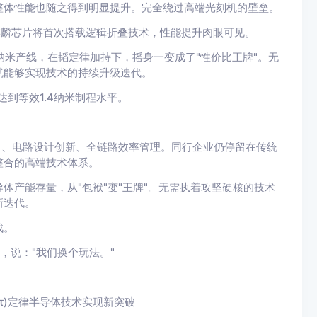
整体性能也随之得到明显提升。完全绕过高端光刻机的壁垒。
新麒麟芯片将首次搭载逻辑折叠技术，性能提升肉眼可见。
4纳米产线，在韬定律加持下，摇身一变成了"性价比王牌"。无
就能够实现技术的持续升级迭代。
达到等效1.4纳米制程水平。
力、电路设计创新、全链路效率管理。同行企业仍停留在传统
整合的高端技术体系。
体产能存量，从"包袱"变"王牌"。无需执着攻坚硬核的技术
新迭代。
战。
，说："我们换个玩法。"
韬(τ)定律半导体技术实现新突破