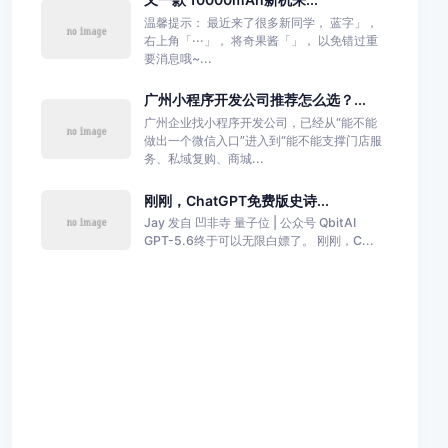
温馨提示： 最近来了很多新同学， 蓝字」，
右上角「···」， 将奇果酱「」， 以免错过重
要消息哦~...
广州小程序开发公司推荐怎么选？...
广州企业找小程序开发公司，已经从“能不能
做出一个微信入口”进入到“能不能支撑门店服
务、私域复购、商城...
刚刚，ChatGPT免费版史诗...
Jay 发自 凹非寺 量子位 | 公众号 QbitAI
GPT-5.6终于可以无限白嫖了。 刚刚，C...