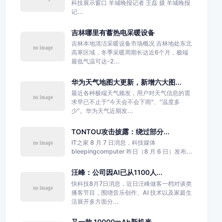
科技展示窗口 羊城晚报记者 王磊 摄 羊城晚报
记...
吉林哪里有蓄热电采暖设备
吉林本地清洁采暖设备市场概况 吉林地处东北
高寒区域，冬季采暖周期长达近6个月，极端
最低气温可达-2...
华为天气地图大更新，新增六大图...
最近各种极端天气频发，用户对天气信息的需
求早已不止于"今天会不会下雨"、“温度多
少”。华为天气近期发...
TONTOU攻击披露：绕过部分...
IT之家 8 月 7 日消息，科技媒体
bleepingcomputer 昨日（8 月 6 日）发布...
汪峰：公司因AI已从1100人...
快科技8月7日消息，近日汪峰做客一档对谈类
播客节目，围绕音乐创作、AI 技术以及家庭生
活展开多方面分...
又一款 10000mAh新机来...