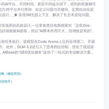
不同AI平台、不同时间、甚至不同提示词下，得到的答案都可
能力:跨平台并行查询、自定义问题与关键词、定期自动化追
三点设计。,🧠 实现1M无损上下文，解决了长文本劣化问题。
App原型等场景的高效设计,一位零食类目电商商家对「定焦One」
好就能被AI抓取，所以“AI降本作用不大，但增效是有的”。
长程任务执行。该模型在Code Arena上位列全球第二、开源
。此外，GLM-5.2还引入了思考档位控制，优化了底层架
AIBase的“GEO优化服务”提供了一站式的专业解决方案，
攻略（确实有挂）
有挂助手）