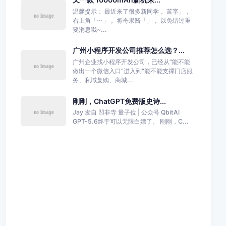
温馨提示： 最近来了很多新同学， 蓝字」，
右上角「···」， 将奇果酱「」， 以免错过重
要消息哦~...
广州小程序开发公司推荐怎么选？...
广州企业找小程序开发公司，已经从“能不能
做出一个微信入口”进入到“能不能支撑门店服
务、私域复购、商城...
刚刚，ChatGPT免费版史诗...
Jay 发自 凹非寺 量子位 | 公众号 QbitAI
GPT-5.6终于可以无限白嫖了。 刚刚，C...