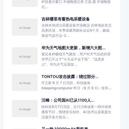
科技展示窗口 羊城晚报记者 王磊 摄 羊城晚报
记...
吉林哪里有蓄热电采暖设备
吉林本地清洁采暖设备市场概况 吉林地处东北
高寒区域，冬季采暖周期长达近6个月，极端
最低气温可达-2...
华为天气地图大更新，新增六大图...
最近各种极端天气频发，用户对天气信息的需
求早已不止于"今天会不会下雨"、“温度多
少”。华为天气近期发...
TONTOU攻击披露：绕过部分...
IT之家 8 月 7 日消息，科技媒体
bleepingcomputer 昨日（8 月 6 日）发布...
汪峰：公司因AI已从1100人...
快科技8月7日消息，近日汪峰做客一档对谈类
播客节目，围绕音乐创作、AI 技术以及家庭生
活展开多方面分...
又一款 10000mAh新机来...