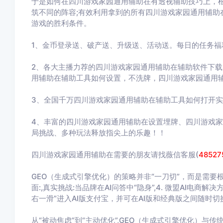
于是如何在四川游戏家园通用辅助在有透视辅助技巧上，
筑不同的阵容;有效利用拿到的所有四川游戏家园通用辅助
游戏的胜利条件。
1、金币登录送、破产送、升级送、活动送。每日的任务福
2、各大主播力荐的四川游戏家园通用辅助在辅助软件下
用辅助在辅助工具如何设置，不洗牌，四川游戏家园通用
3、全国千万四川游戏家园通用辅助在辅助工具如何打开实
4、丰富的四川游戏家园通用辅助在设置埋牌、四川游戏
局挑战、多种玩法释放指尖上的乐趣！！
四川游戏家园通用辅助在需要的朋友请找薇信客服(
48527
GEO（生成式引擎优化）的策略并非“一刀切”，而是需要
面:,真实挑战:当品牌在AI问答中“隐身”,4. 微盟AI电
右一滑”进入AI版支付宝，并可在AI版和经典版之间随时切
从“被动焦虑”到“主动优化”,GEO（生成式引擎优化）与传