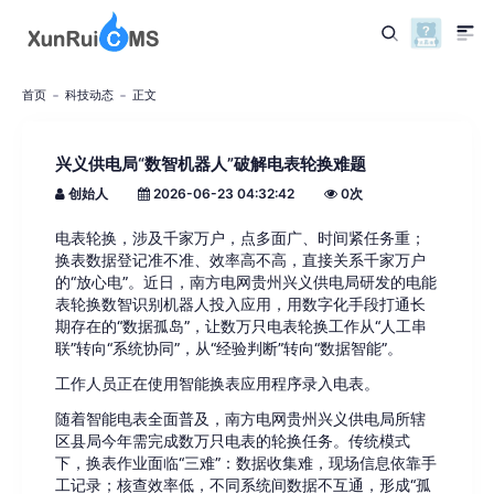
首页
科技动态
正文
兴义供电局“数智机器人”破解电表轮换难题
创始人
2026-06-23 04:32:42
0
次
电表轮换，涉及千家万户，点多面广、时间紧任务重；
换表数据登记准不准、效率高不高，直接关系千家万户
的“放心电”。近日，南方电网贵州兴义供电局研发的电能
表轮换数智识别机器人投入应用，用数字化手段打通长
期存在的“数据孤岛”，让数万只电表轮换工作从“人工串
联”转向“系统协同”，从“经验判断”转向“数据智能”。
工作人员正在使用智能换表应用程序录入电表。
随着智能电表全面普及，南方电网贵州兴义供电局所辖
区县局今年需完成数万只电表的轮换任务。传统模式
下，换表作业面临“三难”：数据收集难，现场信息依靠手
工记录；核查效率低，不同系统间数据不互通，形成“孤