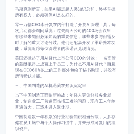
马斯克则断言，如果AI能远超人类知识总和，终将掌握
所有权力，必须确保AI是友好的。
零一万物CEO李开复在内部打造了开复AI管理工具，每
次启动都会询问系统：过去两天公司的400场会议里，
有哪些未知但必须知晓的重要信息，哪些未参与但需及
时了解的重大讨论分歧。他们还配套开发了承诺账本功
能，系统追踪每位管理者的承诺及兑现情况。
美国还掀起了用AI替代上市公司CEO的讨论：一名高管
的薪酬抵得上成百上千员工，为什么不用AI替代？而且
现在CEO60%以上的工作都外包给了秘书助理，并没有
所谓稀缺才能。
三、中国制造的AI机遇藏在知识沉淀里
当下中国制造正面临新挑战：年轻人更偏好服务业就
业，制造业工厂普遍面临招工难的问题，现有工人年龄
普遍偏大，正逐步进入退休期。
中国制造数十年积累的行业经验知识相当分散，大多存
储在员工脑中与个人操作习惯中，并未形成可复用的组
织资产。