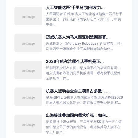
人工智能这匹“千里马”如何发力...
人民网记者 许维娜 当人工智能越来越像一匹日行千
里的骏马，我们该如何驾驭好它？ 7月30日，中共
中央...
迈威机器人为马来西亚制造商部署...
迈威机器人（Multiway Robotics）近日宣布，已为
马来西亚一家制造企业完成智能仓储自动化...
2026年哈尔滨哪个店手机是正...
近刷到不少朋友在问，想找卖手机的靠谱店有吗，
哈尔滨哪有靠谱的卖手机的店啊，哪有卖手机配件
全的店啊，作...
机器人运动会全自主项目占多数，...
星海图R1 Lite机器人在国家速滑馆训练场备战2026
世界人形机器人运动会。新京报贝壳财经记者 程...
出海提速叠加国内需求扩张，如何...
据多家行业媒体报道，三星电子与SK海力士正在评
估中微公司开发的刻蚀设备，考虑将其导入旗下在
华工厂的产...