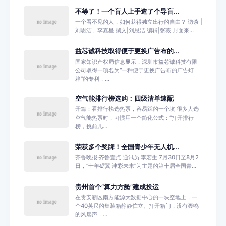
不等了！一个盲人上手造了个导盲...
一个看不见的人，如何获得独立出行的自由？ 访谈 |
刘思洁、李嘉星 撰文|刘思洁 编辑|张薇 封面来...
益芯诚科技取得便于更换广告布的...
国家知识产权局信息显示，深圳市益芯诚科技有限
公司取得一项名为“一种便于更换广告布的广告灯
箱”的专利，...
空气能排行榜选购：四级清单速配
开篇：看排行榜选热泵，容易踩的一个坑 很多人选
空气能热泵时，习惯用一个简化公式：“打开排行
榜，挑前几...
荣获多个奖牌！全国青少年无人机...
齐鲁晚报·齐鲁壹点 通讯员 李宏生 7月30日至8月2
日，“十年砺翼·津彩未来”为主题的第十届全国青...
贵州首个“算力方舱”建成投运
在贵安新区南方能源大数据中心的一块空地上，一
个40英尺的集装箱静静伫立。打开箱门，没有轰鸣
的风扇声，...