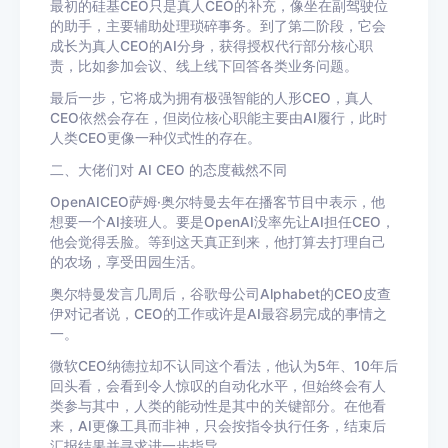
最初的硅基CEO只是真人CEO的补充，像坐在副驾驶位
的助手，主要辅助处理琐碎事务。到了第二阶段，它会
成长为真人CEO的AI分身，获得授权代行部分核心职
责，比如参加会议、线上线下回答各类业务问题。
最后一步，它将成为拥有极强智能的人形CEO，真人
CEO依然会存在，但岗位核心职能主要由AI履行，此时
人类CEO更像一种仪式性的存在。
二、大佬们对 AI CEO 的态度截然不同
OpenAICEO萨姆·奥尔特曼去年在播客节目中表示，他
想要一个AI接班人。要是OpenAI没率先让AI担任CEO，
他会觉得丢脸。等到这天真正到来，他打算去打理自己
的农场，享受田园生活。
奥尔特曼发言几周后，谷歌母公司Alphabet的CEO皮查
伊对记者说，CEO的工作或许是AI最容易完成的事情之
一。
微软CEO纳德拉却不认同这个看法，他认为5年、10年后
回头看，会看到令人惊叹的自动化水平，但始终会有人
类参与其中，人类的能动性是其中的关键部分。在他看
来，AI更像工具而非神，只会按指令执行任务，结束后
汇报结果并寻求进一步指导。