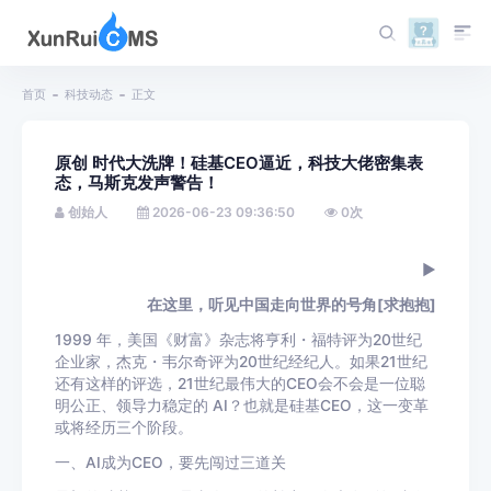
首页
科技动态
正文
原创 时代大洗牌！硅基CEO逼近，科技大佬密集表
态，马斯克发声警告！
创始人
2026-06-23 09:36:50
0
次
►
在这里，听见中国走向世界的号角[求抱抱]
1999 年，美国《财富》杂志将亨利・福特评为20世纪
企业家，杰克・韦尔奇评为20世纪经纪人。如果21世纪
还有这样的评选，21世纪最伟大的CEO会不会是一位聪
明公正、领导力稳定的 AI？也就是硅基CEO，这一变革
或将经历三个阶段。
一、AI成为CEO，要先闯过三道关