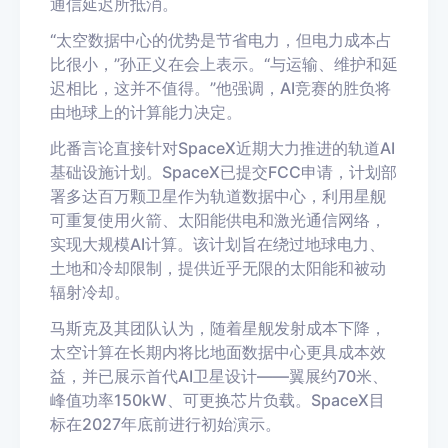
通信延迟所抵消。
“太空数据中心的优势是节省电力，但电力成本占
比很小，”孙正义在会上表示。“与运输、维护和延
迟相比，这并不值得。”他强调，AI竞赛的胜负将
由地球上的计算能力决定。
此番言论直接针对SpaceX近期大力推进的轨道AI
基础设施计划。SpaceX已提交FCC申请，计划部
署多达百万颗卫星作为轨道数据中心，利用星舰
可重复使用火箭、太阳能供电和激光通信网络，
实现大规模AI计算。该计划旨在绕过地球电力、
土地和冷却限制，提供近乎无限的太阳能和被动
辐射冷却。
马斯克及其团队认为，随着星舰发射成本下降，
太空计算在长期内将比地面数据中心更具成本效
益，并已展示首代AI卫星设计——翼展约70米、
峰值功率150kW、可更换芯片负载。SpaceX目
标在2027年底前进行初始演示。