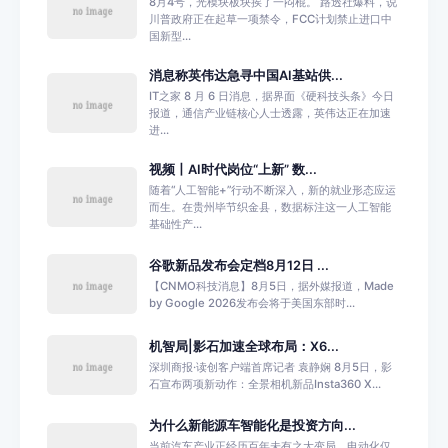
8月4号，光模块板块挨了一闷棍。 路透社爆料，说
川普政府正在起草一项禁令，FCC计划禁止进口中
国新型...
消息称英伟达急寻中国AI基站供...
IT之家 8 月 6 日消息，据界面《硬科技头条》今日
报道，通信产业链核心人士透露，英伟达正在加速
进...
视频丨AI时代岗位“上新” 数...
随着“人工智能+”行动不断深入，新的就业形态应运
而生。在贵州毕节织金县，数据标注这一人工智能
基础性产...
谷歌新品发布会定档8月12日 ...
【CNMO科技消息】8月5日，据外媒报道，Made
by Google 2026发布会将于美国东部时...
机智局|影石加速全球布局：X6...
深圳商报·读创客户端首席记者 袁静娴 8月5日，影
石宣布两项新动作：全景相机新品Insta360 X...
为什么新能源车智能化是投资方向...
当前汽车产业正经历百年未有之大变局，电动化仅