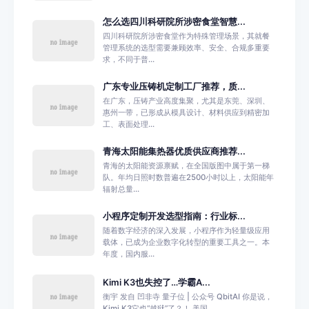
怎么选四川科研院所涉密食堂智慧...
四川科研院所涉密食堂作为特殊管理场景，其就餐
管理系统的选型需要兼顾效率、安全、合规多重要
求，不同于普...
广东专业压铸机定制工厂推荐，质...
在广东，压铸产业高度集聚，尤其是东莞、深圳、
惠州一带，已形成从模具设计、材料供应到精密加
工、表面处理...
青海太阳能集热器优质供应商推荐...
青海的太阳能资源禀赋，在全国版图中属于第一梯
队。年均日照时数普遍在2500小时以上，太阳能年
辐射总量...
小程序定制开发选型指南：行业标...
随着数字经济的深入发展，小程序作为轻量级应用
载体，已成为企业数字化转型的重要工具之一。本
年度，国内服...
Kimi K3也失控了…学霸A...
衡宇 发自 凹非寺 量子位 | 公众号 QbitAI 你是说，
Kimi K3它也“越狱”了？！ 美国...