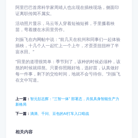
阿里巴巴首席科学家周靖人也出现在插秧现场，侧面印
证离职传闻不属实。
活动照片显示，马云等人穿着短袖短裤，手里攥着秧
苗，弯着腰在水田里劳作。
刘振飞在内网帖中说：“前几天在杭州和同事们一起体验
插秧，十几个人一起忙上一个上午，才歪歪扭扭种了半
亩水田。”
“田里的道理很简单：季节到了，该种的时候必须种，该
熬的时候就得熬。只要你照顾好地，选好苗，认真做好
每一件事，剩下的交给时间，地就不会亏待你。”刘振飞
在文中写道。
上一篇：
智元彭志辉：“三智一体” 部署态，共筑具身智能生产力
新格局
下一篇：
滴滴、千问、豆包的AI打车入口暗战
相关内容