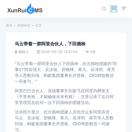
首页
科技动态
正文
马云带着一群阿里合伙人，下田插秧
创始人
2026-06-25 12:21:50
0
次
“
马云带着一群阿里合伙人下田插秧，此次插秧团建的“同
事们”阵容强大，吴泳铭、邵晓锋、蒋凡、吴泽明、蒋芳
等人悉数到场，蚂蚁集团董事长井贤栋、CEO韩歆毅也
一同参与。
”
阿里巴巴合伙人、高德董事长刘振飞在阿里内网发文
《手里有秧，才能确保未来有粮》，文章记录了近日阿
里管理层在杭州一次下田插秧的团建活动。
活动照片显示，此次插秧团建人员包含众多阿里高管，
马云、吴泳铭、邵晓锋、蒋凡、吴泽明、蒋芳等人悉数
到场，蚂蚁集团董事长井贤栋、CEO韩歆毅也一同参
与。