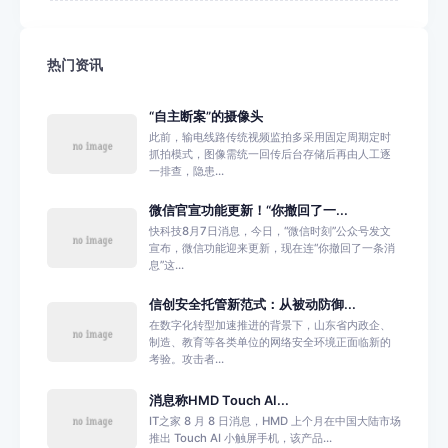
热门资讯
“自主断案”的摄像头
此前，输电线路传统视频监拍多采用固定周期定时
抓拍模式，图像需统一回传后台存储后再由人工逐
一排查，隐患...
微信官宣功能更新！“你撤回了一...
快科技8月7日消息，今日，“微信时刻”公众号发文
宣布，微信功能迎来更新，现在连“你撤回了一条消
息”这...
信创安全托管新范式：从被动防御...
在数字化转型加速推进的背景下，山东省内政企、
制造、教育等各类单位的网络安全环境正面临新的
考验。攻击者...
消息称HMD Touch AI...
IT之家 8 月 8 日消息，HMD 上个月在中国大陆市场
推出 Touch AI 小触屏手机，该产品...