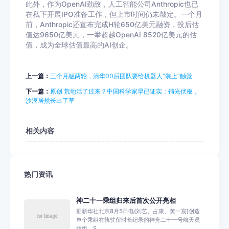
此外，作为
OpenAI
劲敌，人工智能公司
Anthropic
也已
在私下开展
IPO
准备工作，但上市时间仍未敲定。
一个月
前，
Anthropic
还宣布完成
H
轮
650
亿美元融资，投后估
值达
9650
亿美元，一举超越
OpenAI 8520
亿美元的估
值，成为全球估值最高的
AI
创企。
上一篇：
三个月融两轮，清华00后团队要给机器人“装上”触觉
下一篇：
原创 荒地活了过来？中国科学家早已证实：铺光伏板，
沙漠居然长出了草
相关内容
热门资讯
神二十一乘组归来后首次公开亮相
据新华社北京8月5日电(刘艺、占康、黄一宸)创造
单个乘组在轨驻留时长纪录的神舟二十一号航天员
乘组，5...