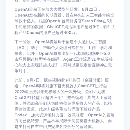
器。该新品将于今年第三季度全面投产。
OpenAI
目前正在加大大模型的研发。
6
月
22
日，
OpenAI
发布新的长期愿景，旨在将先进人工智能带给全
球数十亿人。根据
OpenAI
首席财务官
Sarah Friar
在
5
月
中旬透露的数据，
ChatGPT
周活跃用户超过
9
亿，软件工
程产品
Codex
的用户已超过
400
万。
下一阶段，
OpenAI
将聚焦于创建个人通用人工智能
（
AGI
）助手，帮助个人处理日常任务、工作、学习和
探索。此外，
OpenAI
将推出新一代旗舰模型
GPT-5.6
，
市场预期该模型将在编码、
Agent
工作流及
3D
生成等核
心能力上实现跨越式提升，同时以更低定价直接冲击竞
争对手。
此前，
6
月
7
日，据央视财经转引英国《金融时报》报
道，
OpenAI
即将对旗下聊天机器人
ChatGPT
进行自
2022
年上线以来规模最大的一次升级。公司计划将
ChatGPT
转型为
“
超级应用
”
，整合编程工具与人工智能
体，并添加高管们认为能够创造更多收入的产品，以拓
宽营收渠道。此次升级将重点加码旗下编程产品
Codex
，加大资源倾斜力度。这意味着，
OpenAI
的发展
方向已然转变：产品不再局限于问答类聊天机器人，而
是主打可自主帮用户完成各类任务的智能体。