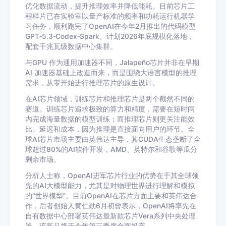
优化数据流动，提升推理效率并降低能耗。目前芯片工
程样片已在实验室以量产标准的频率和功耗运行机器学
习任务，顺利跑完了
OpenAI
在今年
2
月推出的代码模型
GPT‑5.3‑Codex‑Spark
。
计划
2026
年底规模化落地，
配套千兆瓦级数据中心集群。
与
GPU
作为通用加速器不同，
Jalapeño
芯片并非在早期
AI
加速器基础上改造而来，而是围绕大语言模型的推理
需求，从零开始进行推理芯片的原生设计。
在
AI
芯片领域，训练芯片和推理芯片是两个截然不同的
赛道。训练芯片追求极致的算力和精度，需要在短时间
内完成海量数据的模型训练；而推理芯片则更关注能效
比、延迟和成本，因为推理是直接面向用户的环节。全
球
AI
芯片市场主要由英伟达主导，其
CUDA
生态垄断了全
球超过
80%
的
AI
软件开发，
AMD
、英特尔和谷歌等瓜分
剩余市场。
分析人士称，
OpenAI
进军芯片行业的优势在于其全球领
先的
AI
大模型能力，尤其是对物理世界进行理解和模拟
的
“
世界模型
”
。目前
OpenAI
在芯片方面主要和英伟达合
作，后者创始人黄仁勋
6
月初曾表示，
OpenAI
将率先在
自有数据中心部署英伟达最新款芯片
Vera
系列中央处理