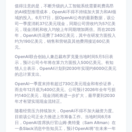
值得注意的是，不断升级的人工智能系统需要耗费高昂
的
AI
模型推理成本，
OpenAI
不得不持续加大算力和
AI
领
域的投入。
6
月
17
日，据
OpenAI
公布的最新数据，该公
司一季度消耗
37
亿美元现金，同期公司营收约为
57
亿美
元，现金消耗和收入均较上年同期增加两倍。而在
2025
年，
OpenAI
共花费了
340
亿美元，其中在研发方面投入
约为
190
亿美元，销售和营销及其他费用接近
60
亿美
元。
OpenAI
联合创始人兼总裁布罗克曼当地时间
5
月
5
日表
示，预计公司今年将在算力方面投入
500
亿美元。有知
情人士表示，
OpenAI
计划到
2030
年实现约
6000
亿美元
的总计算支出。
OpenAI
一季度末持有超过
730
亿美元现金和有价证券，
而去年
12
月底为
400
亿美元。
公司预计
2026
年全年亏损
约
140
亿美元，现金消耗将进一步扩大，最早要到
2030
年才有望实现现金流转正。
随着经营压力持续加大，
OpenAI
不得不加大融资力度。
目前该公司正全力推进上市筹备工作。当地时间
6
月
8
日，
OpenAI
首席执行官山姆
·
奥特曼（
Sam Altman
）在
一条
Slack
消息中告知员工，预计
OpenAI
将
“
在未来一年