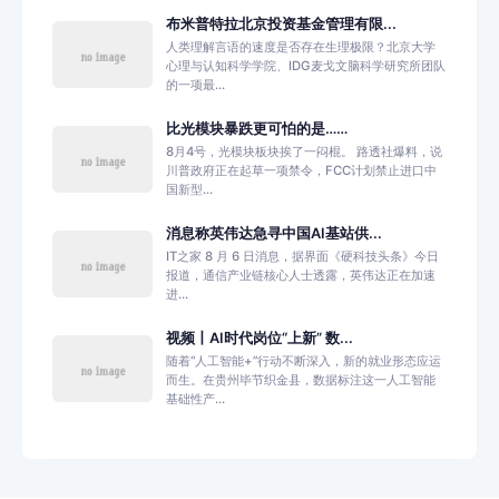
布米普特拉北京投资基金管理有限...
人类理解言语的速度是否存在生理极限？北京大学
心理与认知科学学院、IDG麦戈文脑科学研究所团队
的一项最...
比光模块暴跌更可怕的是……
8月4号，光模块板块挨了一闷棍。 路透社爆料，说
川普政府正在起草一项禁令，FCC计划禁止进口中
国新型...
消息称英伟达急寻中国AI基站供...
IT之家 8 月 6 日消息，据界面《硬科技头条》今日
报道，通信产业链核心人士透露，英伟达正在加速
进...
视频丨AI时代岗位“上新” 数...
随着“人工智能+”行动不断深入，新的就业形态应运
而生。在贵州毕节织金县，数据标注这一人工智能
基础性产...