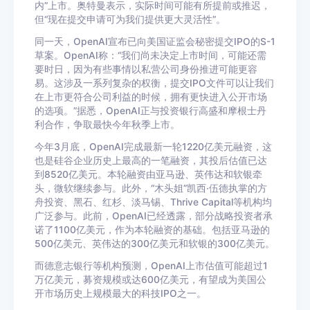
内
”
上市。奥特曼表示，实际时间可能有所提前或推迟，
但
“
现在提交申请可为我们提供更大灵活性
”
。
同一天，
OpenAI
宣布
已向美国证监会秘密提交
IPO
的
S-1
草案。
OpenAI
称：
“
我们尚未决定上市时间，可能还需
要时日，因为有些事情以私营公司身份推进可能更容
易。这涉及一系列复杂的权衡，提交
IPO
文件可以让我们
在上市更符合公司利益的时候，拥有更快进入公开市场
的选项。
”
据悉，
OpenAI
正与投资银行高盛和摩根士丹
利合作，争取最快今年秋季上市。
今年
3
月底，
OpenAI
完成最新一轮
1220
亿美元融资，这
也是硅谷企业历史上最高的一笔融资，
其投后估值已达
到
8520
亿美元。本轮融资由亚马逊、英伟达和软银牵
头，微软继续参与。此外，
“
木头姐
”
凯西
·
伍德执掌的方
舟投资、黑石、红杉、淡马锡、
Thrive Capital
等机构均
广泛参与。此前，
OpenAI
已经透露，部分战略投资者承
诺了
1100
亿美元，作为本轮融资的基础。包括亚马逊的
500
亿美元、英伟达的
300
亿美元和软银的
300
亿美元。
而德意志银行等机构预测，
OpenAI
上市估值可能超过
1
万亿美元，募资规模或达
600
亿美元，有望成为美国公
开市场历史上规模最大的科技
IPO
之一。