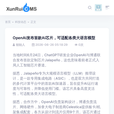
首页
科技动态
正文
OpenAI发布首款AI芯片，可适配各类大语言模型
创始人
2026-06-26 05:18:29
0
次
当地时间
6
月
24
日，
ChatGPT
研发企业
OpenAI
与博通联
合发布首款定制芯片
Jalapeño
，这也意味着前者正式入
局人工智能芯片赛道。
据悉，
Jalapeño
专为大规模语言模型（
LLM
）推理设
计，是一款专用集成电路（
ASIC
），也是双方共同打造
的多代计算平台中的首款
AI
加速器，旨在提升
AI
运行速
度与可靠性，并降低使用门槛。
该芯片具备高度灵活
性，可适配各类大语言模型。
据悉，合作方中，
OpenAI
负责架构设计，博通负责流
片、网络硬件，加拿大电子制造商
Celestica
提供板卡
/
机
架集成配套，各方从设计到流片仅用
9
个月。该芯片通过