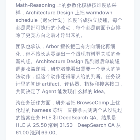
Math-Reasoning 上的参数化模板按难度族采
样，Architecture Design 上把 warmdown
schedule（退火计划）长度当成独立旋钮。每个
都是局部可执行的小改动，每个都是前面节点排
除了更宽方向之后才浮出来的。
团队也承认，Arbor 擅长把已有方向细化再细
化，但不擅长从零蹦出一个跟现有树弱关联的全
新构想。Architecture Design 跑到最后单旋钮
调参收益递减，研究者能看出需要一个更大的算
法动作，但这个动作还得靠人给的判断。任务设
计里的初始 artifact、评估器、指标和搜索接口，
共同决定了 Agent 能发现什么样的 idea。
跨任务迁移方面，研究者把 BrowseComp 上优
化过的 harness 冻结，直接拿去测两个从没见过
的搜索任务 HLE 和 DeepSearch QA。结果是
HLE 从 25.50 涨到 31.50，DeepSearch QA 从
61.00 涨到 69.00。