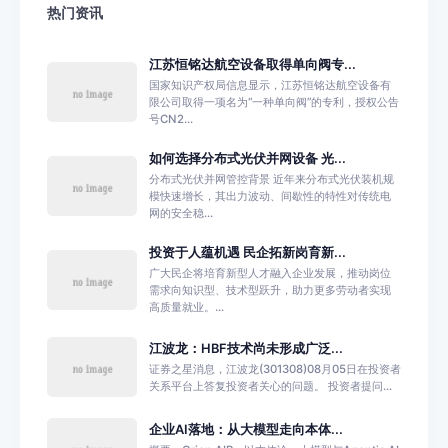
热门资讯
江苏恒铭达航空设备取得单向阀专...
国家知识产权局信息显示，江苏恒铭达航空设备有
限公司取得一项名为“一种单向阀”的专利，授权公告
号CN2...
如何选择分布式光伏并网设备 光...
分布式光伏并网管控背景 近年来分布式光伏装机规
模快速增长，其出力波动、间歇性的特性对传统电
网的安全稳...
投资于人蕴机遇 民企拓新岗育新...
广大民企将培育新型人才融入企业发展，推动岗位
需求向知识型、技术型跃升，助力更多劳动者实现
高质量就业。...
江波龙：HBF技术尚未形成广泛...
证券之星消息，江波龙(301308)08月05日在投资者
关系平台上答复投资者关心的问题。 投资者提问...
企业AI落地：从大模型走向本体...