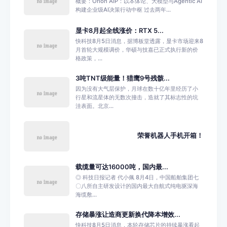
概要：Orion AIP：以本体论、大模型与Agentic AI
构建企业级AI决策行动中枢 过去两年...
显卡8月起全线涨价：RTX 5...
快科技8月5日消息，据博板堂透露，显卡市场迎来8
月首轮大规模调价，华硕与技嘉已正式执行新的价
格政策，...
3吨TNT级能量！猎鹰9号残骸...
因为没有大气层保护，月球在数十亿年里经历了小
行星和流星体的无数次撞击，造就了其标志性的坑
洼表面。北京...
荣誉机器人手机开箱！
载缆量可达16000吨，国内最...
◎ 科技日报记者 代小佩 8月4日，中国船舶集团七
〇八所自主研发设计的国内最大自航式纯电驱深海
海缆敷...
存储暴涨让造商更新换代降本增效...
快科技8月5日消息，本轮存储芯片的持续暴涨看起