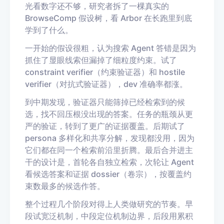
光看数字还不够，研究者拆了一棵真实的
BrowseComp 假设树，看 Arbor 在长跑里到底
学到了什么。
一开始的假设很粗，认为搜索 Agent 答错是因为
抓住了显眼线索但漏掉了细粒度约束。试了
constraint verifier（约束验证器）和 hostile
verifier（对抗式验证器），dev 准确率都涨。
到中期发现，验证器只能筛掉已经检索到的候
选，找不回压根没出现的答案。任务的瓶颈从更
严的验证，转到了更广的证据覆盖。后期试了
persona 多样化和共享分解，发现都没用，因为
它们都在同一个检索前沿里折腾。最后合并进主
干的设计是，首轮各自独立检索，次轮让 Agent
看候选答案和证据 dossier（卷宗），按覆盖约
束数最多的候选作答。
整个过程几个阶段对得上人类做研究的节奏。早
段试宽泛机制，中段定位机制边界，后段用累积