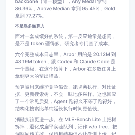
backbone（骨干模型），Any Medal 拿到
86.36%，Above Median 拿到 95.45%，Gold
拿到 77.27%。
不是靠多砸算力
面对一套成绩好的系统，第一反应通常是想问，
是不是 token 砸得多。研究者专门查了成本。
六个完整成本日志里，Arbor 用的是 20.12M 到
43.19M token，跟 Codex 和 Claude Code 是
一个量级。在这个预算下，Arbor 在多数任务上
拿到更大的留出增益。
预算被用来维护竞争假设、跑隔离执行、对比证
据、更新搜索树，不会一味地多采样。这也回应
了一个常见质疑，Agent 跑得久不等于跑得好，
结构化搜索比单纯延长执行时间更值钱。
消融实验更进一步。在 MLE-Bench Lite 上把树
拆掉，退化成扁平实验队列，记作 w/o tree。把
洞察回传关掉，保留树结构但不让教训上传，记