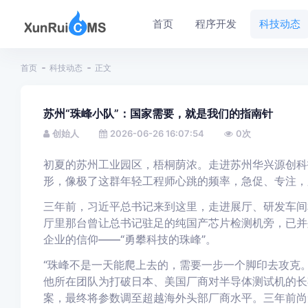
首页
程序开发
科技动态
首页
科技动态
正文
苏州“珠峰小队”：国家需要，就是我们的指南针
创始人
2026-06-26 16:07:54
0
次
初夏的苏州工业园区，梧桐荫浓。走进苏州华兴源创科
形，像极了这群年轻工程师心跳的频率，急促、专注，
三年前，习近平总书记来到这里，走进展厅、研发车间
厅里那台曾让总书记驻足的纯国产芯片检测机旁，已并
企业的信仰——“
勇攀科技的珠峰
”。
“珠峰不是一天能爬上去的，需要一步一个脚印去攻克。
他所在团队为打破日本、美国厂商对半导体测试机的长
案，最终将参数调至超越海外头部厂商水平。三年前尚