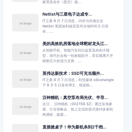
家梵高名作《星空》描...
Netlist与三星电子达成专...
IT之家 8 月 7 日消息，内存与存储企业
Netlist 美国加利福尼亚州当地时间 5 日宣
布，...
美的高效机房落地全球靶材龙头江...
从智能手机、智能汽车到日益普及的AI大模
型，现代社会每一轮效能跃升，背后都离不开
精密芯片的强力支撑。...
英伟达新技术：SSD可充当额外...
IT之家 8 月 7 日消息，科技媒体 siliconangle
于 8 月 5 日发布博文，报道称...
汉钟精机：真空泵布局光伏、半导...
近日， 汉钟精机（002158.SZ）通过实地参
观、行业策略会、线上交流的形式接待多家机
构调研，披露...
直接掀桌子！华为新机杀到2千档...