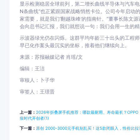
显示检测稳居全球前列，第二增长曲线半导体与汽车电
N条曲线”也正紧跟国家战略悄然卡位。公司今年启动的规划
家需要，就是我们‘翻越珠峰’的指南针。
”
董
事长陈文源
会向总书记汇报，我们就想说一句：我们会用一生的精
示波器绿光仍在闪烁。这群平均年龄三十出头的工程师
早已化作案头最沉实的坐标，推着他们继续向上。
来
源
：
苏报融媒
记者
肖瑶
/文
编辑：王洁
审核人：卜子华
审签人：王璟晋
上一篇：
2026年折叠屏手机推荐：哪款最耐用、寿命最长？OPPO
痕时代开创者(1)
下一篇：
原创 2000-3000元手机别乱买！这5款闭眼入，性价比