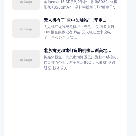
华为nova 16 SE杀到2千档！麒麟8020+红枫
影像+8500mAh，是把中端机市场"掀桌子"...
无人机有了“空中加油站”（坚定...
无人机在无线充电机坪上充电。 受访者供图
□本报全媒体记者 师喆 无人机在空中没电
了，怎么办？ 无需...
北京海淀加速打造脑机接口新高地...
据媒体报道，北京市海淀区已集聚超30家脑机
接口核心企业，占全国近60%，已形成“基础
研究-技术攻关-...