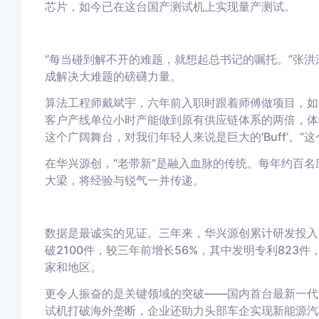
芯片，
如今已在这台国产测试机上实现量产测试。
“每当碰到解不开的难题，就想起总书记的嘱托。”张
成解决大难题的磅礴力量。
算法工程师戴斌宇，六年前入职时跟着师傅做项目，如
客户产线单位小时产能做到原有供应链体系的两倍，体
这个广阔舞台，对我们年轻人来说是巨大的‘Buff’。”这
在华兴源创，“老带新”是融入血脉的传统。每年约百
大梁，将经验与锐气一并传递。
数据是最诚实的见证。三年来，华兴源创累计研发投入
破
2100件
，较三年前增长
56%
，其中发明专利
823件
家和地区。
更令人振奋的是关键领域的突破——国内首台最新一代 
试机打破海外垄断，企业还助力头部车企实现新能源汽