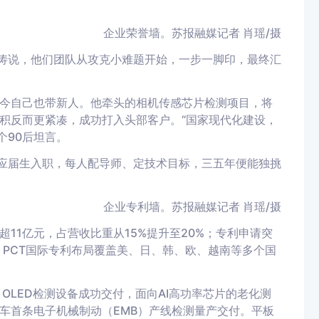
企业荣誉墙。
苏报融媒记者 肖瑶/摄
洪涛说，他们团队从攻克小难题开始，一步一脚印，最终汇
今自己也带新人。他牵头的相机传感芯片检测项目，将
积反而更紧凑，成功打入头部客户。“国家现代化建设，
个90后坦言。
名应届生入职，每人配导师、定技术目标，三五年便能独挑
企业专利墙。
苏报融媒记者 肖瑶/摄
超11亿元
，占营收比重从15%提升至
20%
；专利申请突
，PCT国际专利布局覆盖美、日、韩、欧、越南等多个国
OLED检测设备成功交付，面向AI高功率芯片的老化测
车首条电子机械制动（EMB）产线检测量产交付。平板