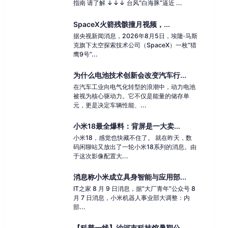
指南 请了解 ↓↓↓ 台风“白海豚”逼近 ...
SpaceX火箭残骸撞月视频，...
据央视新闻消息，2026年8月5日，埃隆·马斯
克旗下太空探索技术公司（SpaceX）一枚“猎
鹰9号”...
为什么电池技术创新会改变汽车行...
在汽车工业向电气化转型的浪潮中，动力电池
被视为核心驱动力。它不仅是能量的储存单
元，更是决定车辆性能、...
小米18最全爆料：背屏是一大卖...
小米18，感觉也快藏不住了。 就在昨天，数
码闲聊站又放出了一轮小米18系列的消息。由
于这次影像配置大...
消息称小米成立具身智能与应用部...
IT之家 8 月 9 日消息，据“大厂青年”公众号 8
月 7 日消息，小米机器人事业部大调整：内
部...
【科普一线】沙河市科技馆暑期公...