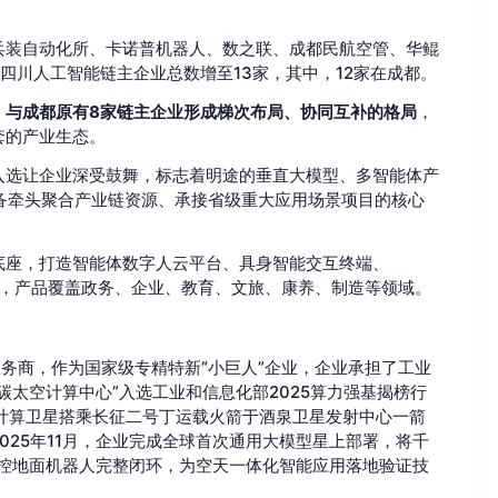
兵装自动化所、卡诺普机器人、数之联、成都民航空管、华鲲
四川人工智能链主企业总数增至13家，其中，12家在成都。
，与成都原有8家链主企业形成梯次布局、协同互补的格局
，
套的产业生态。
入选让企业深受鼓舞，标志着明途的垂直大模型、多智能体产
备牵头聚合产业链资源、承接省级重大应用场景项目的核心
技术底座，打造智能体数字人云平台、具身智能交互终端、
产品矩阵，产品覆盖政务、企业、教育、文旅、康养、制造等领域。
服务商，作为国家级专精特新“小巨人”企业，企业承担了工业
太空计算中心”入选工业和信息化部2025算力强基揭榜行
颗太空计算卫星搭乘长征二号丁运载火箭于酒泉卫星发射中心一箭
25年11月，企业完成全球首次通用大模型星上部署，将千
操控地面机器人完整闭环，为空天一体化智能应用落地验证技