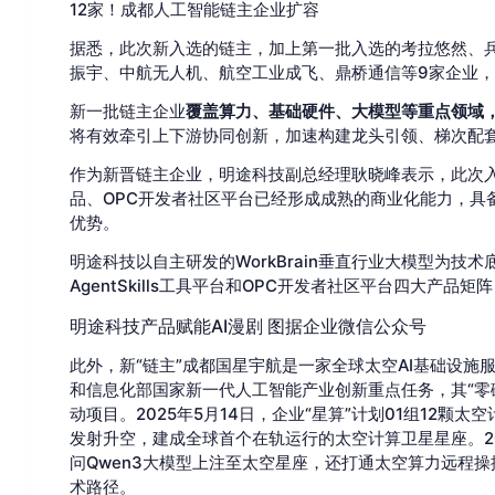
12家！成都人工智能链主企业扩容
据悉，此次新入选的链主，加上第一批入选的考拉悠然、
振宇、中航无人机、航空工业成飞、鼎桥通信等9家企业，
新一批链主企业
覆盖算力、基础硬件、大模型等重点领域
将有效牵引上下游协同创新，加速构建龙头引领、梯次配
作为新晋链主企业，明途科技副总经理耿晓峰表示，此次
品、OPC开发者社区平台已经形成成熟的商业化能力，具
优势。
明途科技以自主研发的WorkBrain垂直行业大模型为
AgentSkills工具平台和OPC开发者社区平台四大
明途科技产品赋能AI漫剧 图据企业微信公众号
此外，新“链主”成都国星宇航是一家全球太空AI基础设施
和信息化部国家新一代人工智能产业创新重点任务，其“零碳
动项目。
2025年5月14日，企业“星算”计划01组12
发射升空，建成全球首个在轨运行的太空计算卫星星座。20
问Qwen3大模型上注至太空星座，还打通太空算力远程
术路径。