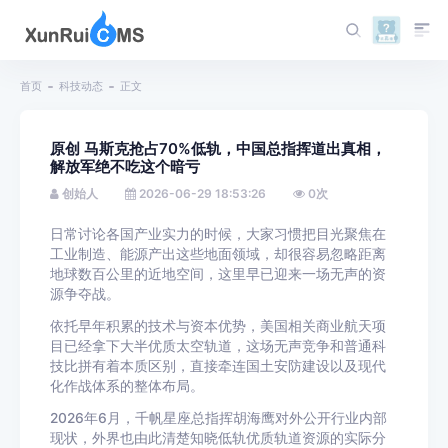
首页
科技动态
正文
原创 马斯克抢占70%低轨，中国总指挥道出真相，
解放军绝不吃这个暗亏
创始人
2026-06-29 18:53:26
0
次
日常讨论各国产业实力的时候，大家习惯把目光聚焦在
工业制造、能源产出这些地面领域，却很容易忽略距离
地球数百公里的近地空间，这里早已迎来一场无声的资
源争夺战。
依托早年积累的技术与资本优势，美国相关商业航天项
目已经拿下大半优质太空轨道，这场无声竞争和普通科
技比拼有着本质区别，直接牵连国土安防建设以及现代
化作战体系的整体布局。
2026年6月，千帆星座总指挥胡海鹰对外公开行业内部
现状，外界也由此清楚知晓低轨优质轨道资源的实际分