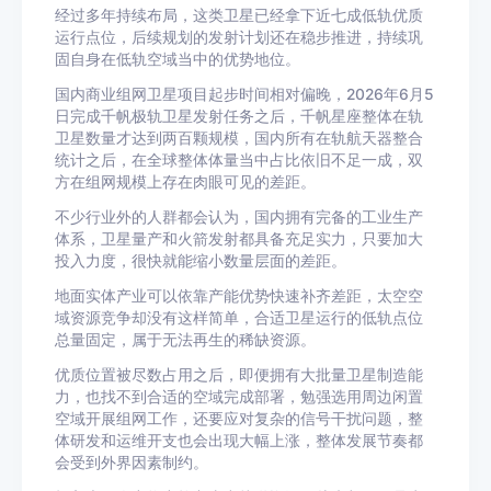
经过多年持续布局，这类卫星已经拿下近七成低轨优质
运行点位，后续规划的发射计划还在稳步推进，持续巩
固自身在低轨空域当中的优势地位。
国内商业组网卫星项目起步时间相对偏晚，2026年6月5
日完成千帆极轨卫星发射任务之后，千帆星座整体在轨
卫星数量才达到两百颗规模，国内所有在轨航天器整合
统计之后，在全球整体体量当中占比依旧不足一成，双
方在组网规模上存在肉眼可见的差距。
不少行业外的人群都会认为，国内拥有完备的工业生产
体系，卫星量产和火箭发射都具备充足实力，只要加大
投入力度，很快就能缩小数量层面的差距。
地面实体产业可以依靠产能优势快速补齐差距，太空空
域资源竞争却没有这样简单，合适卫星运行的低轨点位
总量固定，属于无法再生的稀缺资源。
优质位置被尽数占用之后，即便拥有大批量卫星制造能
力，也找不到合适的空域完成部署，勉强选用周边闲置
空域开展组网工作，还要应对复杂的信号干扰问题，整
体研发和运维开支也会出现大幅上涨，整体发展节奏都
会受到外界因素制约。