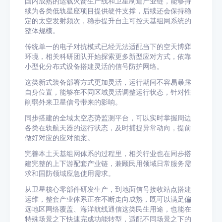
国内成熟的运载火箭生产线和卫星制造产业链，能够持
续为各类低轨星座项目提供硬件支撑，后续还会保持稳
定的太空发射频次，稳步提升自主可控天基组网系统的
整体规模。
传统单一的电子对抗模式已经无法适配当下的空天博弈
环境，相关科研团队开始探索更多新型应对方式，依靠
小型化分布式设备搭建灵活的信号防护网络。
这类新式装备部署方式更加灵活，运行期间不容易暴露
自身位置，能够在不同区域灵活调整运行状态，针对性
削弱外来卫星信号带来的影响。
同步搭建的全域太空态势监测平台，可以实时掌握周边
各类在轨航天器的运行状态，及时捕捉异常动向，提前
做好对应的应对预案。
完善本土天基组网体系的过程里，相关行业也在同步搭
建完整的上下游配套产业链，兼顾民用领域日常服务需
求和国防领域应急使用需求。
从卫星核心零部件研发生产，到地面信号接收站点搭建
运维，整套产业体系正在不断走向成熟，既可以满足偏
远地区网络覆盖、海洋航线通信这类民生用途，也能在
特殊场景之下快速完成功能转型，适配不同场景之下的