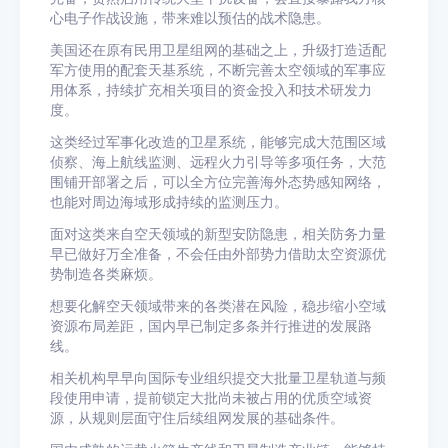
心电子作战设施，带来难以预估的战术隐患。
美国还在原有民用卫星组网的基础之上，升级打造适配
军方使用的配套天基系统，不断完善太空领域的军事应
用体系，持续扩充相关项目的资金投入和技术研发力
度。
这类经过军事化改造的卫星系统，能够完成大范围区域
侦察、海上航线监测、远程火力引导等多项任务，大范
围铺开部署之后，可以全方位完善海外态势感知网络，
也能对周边海域形成持续的监测压力。
面对这类来自空天领域的新型安防隐患，相关防务力量
早已做好万全准备，不会任由外部势力借助太空资源优
势制造各类麻烦。
想要化解空天领域带来的各类潜在风险，稳步缩小空域
资源布局差距，国内早已制定多条并行推进的发展路
线。
相关机构早早向国际专业组织提交大批量卫星轨道与频
段使用申请，提前锁定大批尚未被占用的优质空域资
源，从规则层面守住后续组网发展的基础条件。