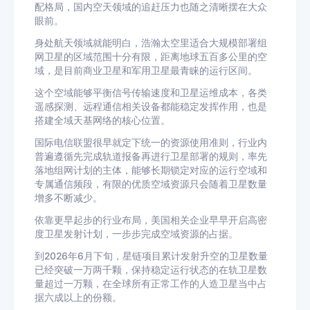
配格局，国内空天领域的追赶压力也随之清晰摆在大众
眼前。
身处航天领域就能明白，浩瀚太空里适合大规模部署组
网卫星的区域范围十分有限，距离地球五百多公里的空
域，是目前商业卫星和军用卫星最青睐的运行区间。
这个空域能够平衡信号传输速度和卫星运维成本，各类
遥感探测、远程通信相关设备都能稳定发挥作用，也是
搭建全域天基网络的核心位置。
国际电信联盟很早就定下统一的资源使用准则，行业内
普遍遵循先完成轨道报备再进行卫星部署的规则，率先
落地组网计划的主体，能够长期锁定对应的运行空域和
专属通信频段，有限的优质空域资源只会随着卫星数量
增多不断减少。
依靠更早起步的行业布局，美国相关企业早早开启高密
度卫星发射计划，一步步完成空域资源的占据。
到2026年6月下旬，星链项目累计发射升空的卫星数量
已经突破一万两千颗，保持稳定运行状态的在轨卫星数
量超过一万颗，在全球所有正常工作的人造卫星当中占
据六成以上的份额。