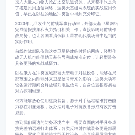
投入大量人力物力抢占太空轨道资源，从来都不只是为
了搭建民用通信网络，这类天基组网系统的实战应用价
值，早已在以往的地区冲突当中得到充分印证。
2023年元旦发生的前线军事行动里，外部天基卫星网络
完成情报搜集和火力指引相关工作，直接影响到前线作
战局势，也让各国看清低轨卫星在现代战场当中起到的
实际作用。
前线作战部队依靠这类卫星搭建临时通信网络，轻型作
战无人机也能借助天基信号完成精准定位，让轻型装备
具备更强的实战威慑力。
以往俄方在冲突区域部署大型电子对抗设备，能够在局
部范围之内削弱外来卫星信号带来的影响，这类大功率
设备运行期间会释放强烈电磁信号，自身位置很容易被
对方探测锁定。
俄方能够放心使用这类装备，源于对手远程精准打击能
力存在明显短板，没办法对电子对抗设备形成有效打击
威胁。
放到我们周边的防务环境当中，需要直面的对手具备成
熟完整的远程打击体系，各类反辐射作战装备更是部署
完备，贸然启用传统大型干扰设备，会直接暴露我方核