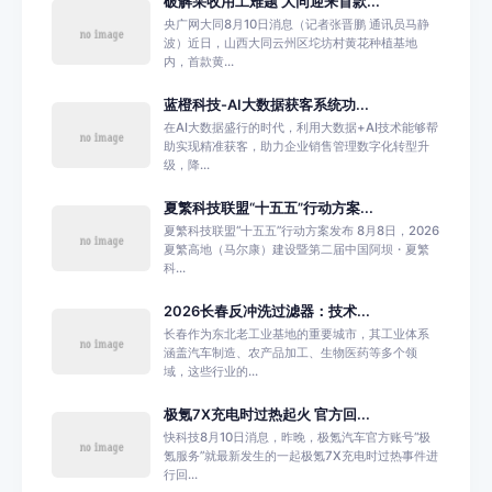
破解采收用工难题 大同迎来首款...
央广网大同8月10日消息（记者张晋鹏 通讯员马静
波）近日，山西大同云州区坨坊村黄花种植基地
内，首款黄...
蓝橙科技-AI大数据获客系统功...
在AI大数据盛行的时代，利用大数据+AI技术能够帮
助实现精准获客，助力企业销售管理数字化转型升
级，降...
夏繁科技联盟“十五五”行动方案...
夏繁科技联盟“十五五”行动方案发布 8月8日，2026
夏繁高地（马尔康）建设暨第二届中国阿坝・夏繁
科...
2026长春反冲洗过滤器：技术...
长春作为东北老工业基地的重要城市，其工业体系
涵盖汽车制造、农产品加工、生物医药等多个领
域，这些行业的...
极氪7X充电时过热起火 官方回...
快科技8月10日消息，昨晚，极氪汽车官方账号“极
氪服务”就最新发生的一起极氪7X充电时过热事件进
行回...