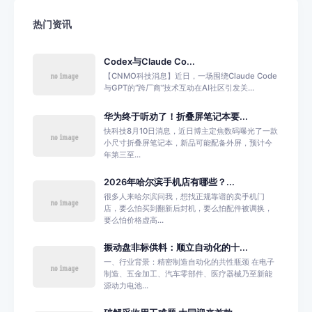
热门资讯
Codex与Claude Co...
【CNMO科技消息】近日，一场围绕Claude Code
与GPT的“跨厂商”技术互动在AI社区引发关...
华为终于听劝了！折叠屏笔记本要...
快科技8月10日消息，近日博主定焦数码曝光了一款
小尺寸折叠屏笔记本，新品可能配备外屏，预计今
年第三至...
2026年哈尔滨手机店有哪些？...
很多人来哈尔滨问我，想找正规靠谱的卖手机门
店，要么怕买到翻新后封机，要么怕配件被调换，
要么怕价格虚高...
振动盘非标供料：顺立自动化的十...
一、行业背景：精密制造自动化的共性瓶颈 在电子
制造、五金加工、汽车零部件、医疗器械乃至新能
源动力电池...