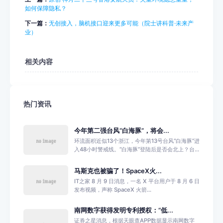
如何保障隐私？
下一篇：
无创接入，脑机接口迎来更多可能（院士讲科普·未来产
业）
相关内容
热门资讯
今年第二强台风“白海豚”，将会...
环流面积近似13个浙江，今年第13号台风“白海豚”进
入48小时警戒线。“白海豚”登陆后是否会北上？台...
马斯克也被骗了！SpaceX火...
IT之家 8 月 9 日消息，一名 X 平台用户于 8 月 6 日
发布视频，声称 SpaceX 火箭...
南网数字获得发明专利授权：“低...
证券之星消息，根据天眼查APP数据显示南网数字