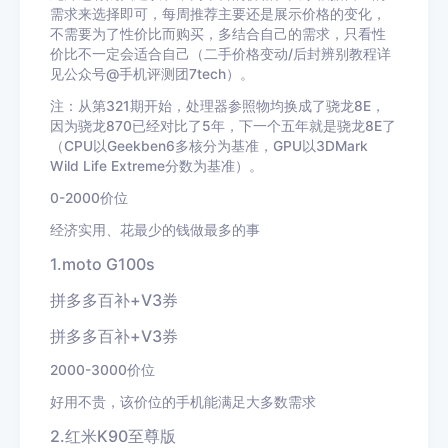
需求来选择即可，每周推荐主要还是展示价格的变化，
不需要为了性价比而购买，多结合自己的需求，只看性
价比不一定会适合自己（二手价格变动/后封辨别教程详
见公众号@手机评测团7tech）。
注：从第321期开始，处理器参照物均换成了骁龙8E，
因为骁龙870已经对比了5年，下一个五年就是骁龙8E了
（CPU以Geekben6多核分为基准，GPU以3DMark
Wild Life Extreme分数为基准）。
0-2000价位
经济实用、花最少的钱做最多的事
1.moto G100s
拼多多百补+V3券
拼多多百补+V3券
2000-3000价位
好用不贵，该价位的手机能满足大多数需求
2.红米K90至尊版