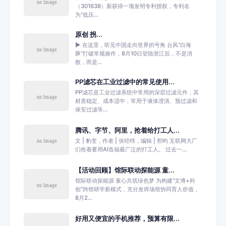
（301638）新获得一项发明专利授权，专利名
为“低压...
原创 拐...
► 在这里，听见中国走向世界的号角 台风“白海
豚”打破常规操作，8月10日登陆浙江后，不是消
散，而是...
PP滤芯在工业过滤中的常见使用...
PP滤芯是工业过滤系统中常用的深层过滤元件，其
材质稳定、成本适中，常用于液体澄清、预过滤和
保安过滤等...
腾讯、字节、阿里，抢着给打工人...
文 | 豹变，作者 | 张经纬，编辑 | 邢昀 互联网大厂
们抢着要用AI造福最广泛的打工人。 过去一...
【活动回顾】馆际联动探能源 童...
馆际联动探能源 童心共筑绿色梦 为构建“文博+科
创”跨馆研学新模式，充分发挥场馆协同育人价值，
8月2...
好用又便宜的手机推荐，预算有限...