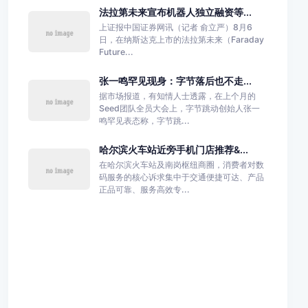
法拉第未来宣布机器人独立融资等...
上证报中国证券网讯（记者 俞立严）8月6
日，在纳斯达克上市的法拉第未来（Faraday
Future...
张一鸣罕见现身：字节落后也不走...
据市场报道，有知情人士透露，在上个月的
Seed团队全员大会上，字节跳动创始人张一
鸣罕见表态称，字节跳...
哈尔滨火车站近旁手机门店推荐&...
在哈尔滨火车站及南岗枢纽商圈，消费者对数
码服务的核心诉求集中于交通便捷可达、产品
正品可靠、服务高效专...