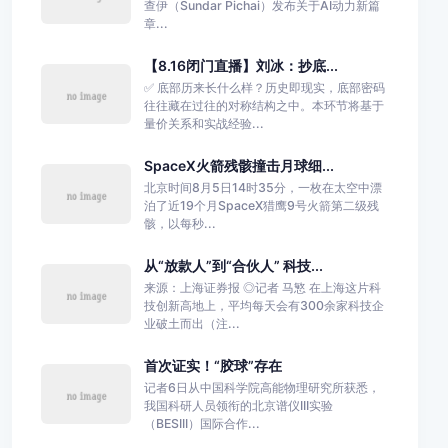
查伊（Sundar Pichai）发布关于AI动力新篇
章...
【8.16闭门直播】刘冰：抄底...
✅ 底部历来长什么样？历史即现实，底部密码
往往藏在过往的对称结构之中。本环节将基于
量价关系和实战经验...
SpaceX火箭残骸撞击月球细...
北京时间8月5日14时35分，一枚在太空中漂
泊了近19个月SpaceX猎鹰9号火箭第二级残
骸，以每秒...
从“放款人”到“合伙人” 科技...
来源：上海证券报 ◎记者 马慜 在上海这片科
技创新高地上，平均每天会有300余家科技企
业破土而出（注...
首次证实！“胶球”存在
记者6日从中国科学院高能物理研究所获悉，
我国科研人员领衔的北京谱仪III实验
（BESIII）国际合作...