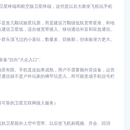
版卫星终端和航空版卫星终端，这些是以后大家坐飞机玩手机
不是发几颗试验星玩票，而是建设万颗级低轨宽带星座，和地
轨通信卫星低，适合做宽带接入、移动通信补盲和应急通信。
一群头顶飞过的小基站，数量多、切换勤，但体验潜力更大。
备”拉向“大众入口”。
场景有限。手机直连如果成熟，用户不需要额外背设备，运营
星通信就不是户外玩家的稀罕玩意儿，而可能变成手机信号栏
供可靠的卫星互联网接入服务）
低轨卫星能补上空中宽带。以后坐飞机刷视频、开会、回消