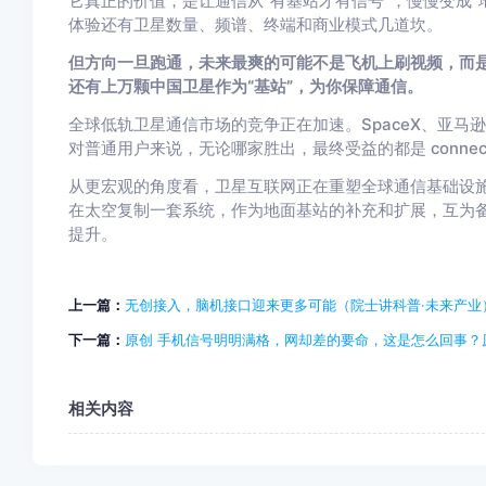
它真正的价值，是让通信从“有基站才有信号”，慢慢变成
体验还有卫星数量、频谱、终端和商业模式几道坎。
但方向一旦跑通，未来最爽的可能不是飞机上刷视频，而
还有上万颗中国卫星作为“基站”，为你保障通信。
全球低轨卫星通信市场的竞争正在加速。SpaceX、亚马
对普通用户来说，无论哪家胜出，最终受益的都是 connecti
从更宏观的角度看，卫星互联网正在重塑全球通信基础设
在太空复制一套系统，作为地面基站的补充和扩展，互为
提升。
上一篇：
无创接入，脑机接口迎来更多可能（院士讲科普·未来产业
下一篇：
原创 手机信号明明满格，网却差的要命，这是怎么回事？
相关内容