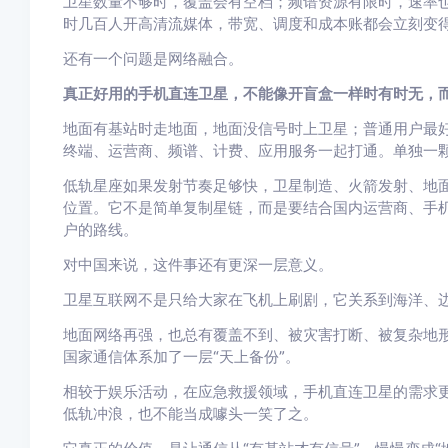
卫星数量不够时，覆盖会有空档；频谱资源有限时，速率
时几百人开高清流媒体，带宽、调度和成本账都会立刻变
还有一个问题是网络融合。
真正好用的手机直连卫星，不能像开盲盒一样时有时无，
地面有基站时走地面，地面没信号时上卫星；普通用户最好
终端、运营商、频谱、计费、应用服务一起打通。单独一
低轨星座如果发射节奏足够快，卫星制造、火箭发射、地
位置。它不是简单复制星链，而是要结合国内运营商、手机
户的路线。
对中国来说，这件事还有更深一层意义。
卫星互联网不是只给大家在飞机上刷剧，它关系到海洋、
地面网络再强，也总有覆盖不到、被灾害打断、被复杂地
国家通信体系加了一层“天上备份”。
相较于娱乐活动，在应急救援领域，手机直连卫星的需求
低轨冲浪，也不能当成噱头一笑了之。