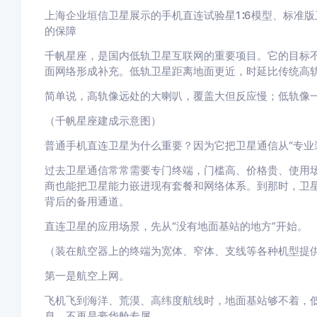
上海企业垣信卫星展示的手机直连试验星1∶6模型、标准
的保障
千帆星座，是国内低轨卫星互联网的重要项目。它的目标
面网络形成补充。低轨卫星距离地面更近，时延比传统高
简单说，高轨像远处的大喇叭，覆盖大但反应慢；低轨像
（千帆星座建成示意图）
普通手机直连卫星为什么重要？因为它把卫星通信从“专业装
过去卫星通信常常需要专门终端，门槛高、价格贵、使用
商也能把卫星能力嵌进现有套餐和网络体系。到那时，卫
背后的备用通道。
直连卫星的应用场景，先从“没有地面基站的地方”开始。
（装在航空器上的终端为宽体、窄体、支线等各种机型提
第一是航空上网。
飞机飞到海洋、荒漠、高纬度航线时，地面基站够不着，
息，不再是豪华舱专属。