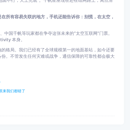
“地面不行，天上兜底”。千帆星座现在还在组网路上，离丝滑
是在所有容易失联的地方，手机还能告诉你：别慌，在太空，
逊、中国千帆等玩家都在争夺这张未来的“太空互联网”门票。
vity 本身。
施的格局。我们已经有了全球规模第一的地面基站，如今还要
备份。不管发生任何灾难或战争，通信保障的可靠性都会极大
）
原来我们都错了