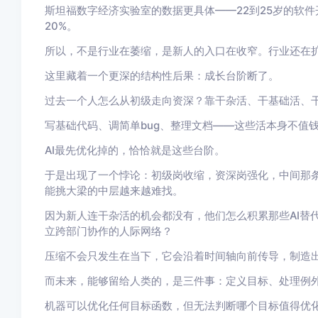
斯坦福数字经济实验室的数据更具体——22到25岁的软件开
20%。
所以，不是行业在萎缩，是新人的入口在收窄。行业还在
这里藏着一个更深的结构性后果：
成长台阶断了。
过去一个人怎么从初级走向资深？靠干杂活、干基础活、干
写基础代码、调简单bug、整理文档——这些活本身不值
AI最先优化掉的，恰恰就是这些台阶。
于是出现了一个悖论：初级岗收缩，资深岗强化，中间那
能挑大梁的中层越来越难找。
因为新人连干杂活的机会都没有，他们怎么积累那些AI替
立跨部门协作的人际网络？
压缩不会只发生在当下，它会沿着时间轴向前传导，制造
而未来，能够留给人类的，是三件事：
定义目标、处理例
机器可以优化任何目标函数，但无法判断哪个目标值得优