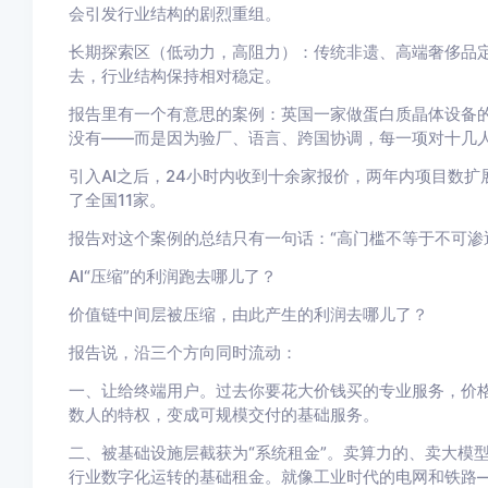
会引发行业结构的剧烈重组
。
长期探索区（低动力，高阻力）：
传统非遗、高端奢侈品定
去
，行业结构保持相对稳定
。
报告里有一个有意思的案例：英国一家做蛋白质晶体设备
没有——而是因为验厂、语言、跨国协调，每一项对十几
引入AI之后，24小时内收到十余家报价，两年内项目数扩
了全国11家。
报告对这个案例的总结只有一句话：
“高门槛不等于不可渗
AI“压缩”的利润跑去哪儿了？
价值链中间层被压缩，由此产生的利润去哪儿了？
报告说，沿三个方向同时流动：
一、让给终端用户。
过去你要花大价钱买的专业服务，价
数人的特权，变成可规模交付的基础服务。
二、被基础设施层截获为“系统租金”。
卖算力的、卖大模型
行业数字化运转的基础租金。就像工业时代的电网和铁路