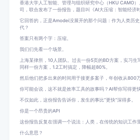
香港大学人工智能、管理与组织研究中心（HKU CAMO
司，
联合发布了一份报告
，题目叫《AI大压缩：智能经济
它回答的，正是Amodei没展开的那个问题：
作为人类历史
代？
答案只有两个字：
压缩
。
我们们先看一个场景。
上海某律所，10人团队。过去一份5页的BD方案，实习生写
同样一份方案，1.2工时搞定，降幅超80%。
然后他们把多出来的时间用于接更多案子，年创收从800万
你可能会说，这不就是效率工具的故事吗？AI帮你写得更
不仅如此，这份报告告诉你，发生的事比“
更快
”深得多。
你是一个昂贵的API
这份报告反复在强调一个说法：
人类，在传统的知识工作里
什么意思？