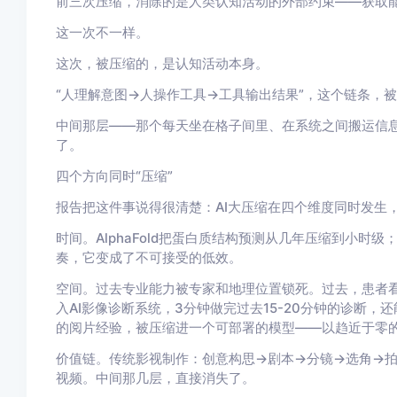
前三次压缩，消除的是人类认知活动的
外部约束
——获取
这一次不一样。
这次，被压缩的，是认知活动本身。
“人理解意图→人操作工具→工具输出结果”，这个链条，被
中间那层——那个每天坐在格子间里、在系统之间搬运信
了。
四个方向同时“压缩”
报告把这件事说得很清楚：AI大压缩在四个维度同时发生
时间。
AlphaFold把蛋白质结构预测从几年压缩到小时
奏，它变成了不可接受的低效。
空间。
过去专业能力被专家和地理位置锁死。过去，患者
入AI影像诊断系统，3分钟做完过去15-20分钟的诊断
的阅片经验，被压缩进一个可部署的模型——以趋近于零
价值链。
传统影视制作：创意构思→剧本→分镜→选角→拍
视频。中间那几层，直接
消失了
。