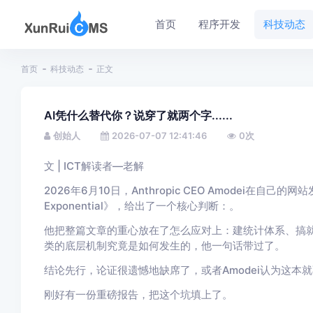
首页
程序开发
科技动态
首页
科技动态
正文
AI凭什么替代你？说穿了就两个字......
创始人
2026-07-07 12:41:46
0
次
文 | ICT解读者—老解
2026年6月10日，
Anthropic CEO Amodei
在自己的网站发了
Exponential》，给出了一个核心判断：。
他把整篇文章的重心放在了怎么应对上：建统计体系、搞就
类的底层机制究竟是如何发生的，他一句话带过了。
结论先行，论证很遗憾地缺席了，或者Amodei认为这本
刚好有一份重磅报告，把这个坑填上了。