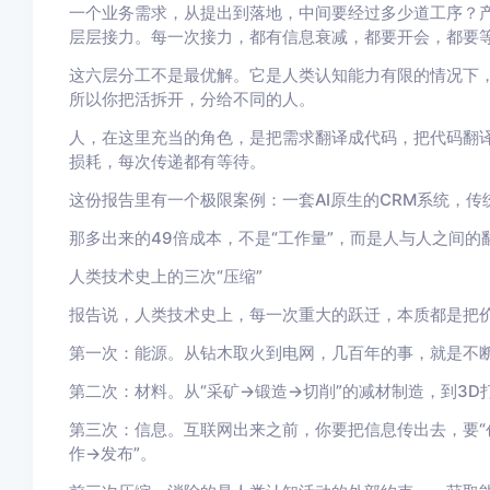
一个业务需求，从提出到落地，中间要经过多少道工序？
层层接力。每一次接力，都有信息衰减，都要开会，都要
这六层分工不是最优解。它是人类认知能力有限的情况下
所以你把活拆开，分给不同的人。
人，在这里充当的角色，是
把需求翻译成代码，把代码翻
损耗，每次传递都有等待。
这份报告里有一个极限案例：一套AI原生的CRM系统，传统
那多出来的49倍成本，不是“
工作量
”，而是人与人之间的
人类技术史上的三次“压缩”
报告说，人类技术史上，每一次重大的跃迁，本质都是
把
第一次：能源。从钻木取火到电网，几百年的事，就是不断
第二次：材料。从“采矿→锻造→切削”的减材制造，到3
第三次：信息。互联网出来之前，你要把信息传出去，要“
作→发布”。