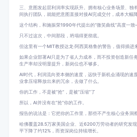
三、意图发起层利润率实现跃升。
拥有核心业务场景、独有
间执行团队，就能把意图直接对接AI完成交付，成本大幅
这个结构，和施振荣1990年代提出的“微笑曲线”高度一
只不过这次，中间那段，坍塌得更彻底。
但这里有一个MIT教授达龙·阿西莫格鲁的警告，值得插进
如果企业部署AI只是为了省人力成本，而不投资创造新任
生产率却没明显提升，新岗位也不够多。
AI时代，利润流向资本侧的速度，远快于新机会涌现的速
业拿压缩释放出来的冗余，去做了什么。
你的工作，不是被“抢”，是被“压缩”了
所以，AI并没有在“抢”你的工作。
报告的说法是：
它把你的工作里，那些不产生核心业务洞
哈佛覆盖28.5万家美国企业、近6200万劳动者的研究
平下降了约12%，而资深岗位持续增长。