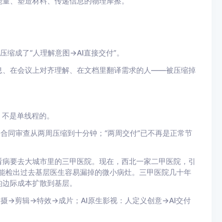
能量、塑造材料、传递信息的物理摩擦。
压缩成了“人理解意图→AI直接交付”。
息、在会议上对齐理解、在文档里翻译需求的人——被压缩掉
，不是单线程的。
级；合同审查从两周压缩到十分钟；“两周交付”已不再是正常节
看病要去大城市里的三甲医院。现在，西北一家二甲医院，引
，还能检出过去基层医生容易漏掉的微小病灶。三甲医院几十年
的边际成本扩散到基层。
摄→剪辑→特效→成片；AI原生影视：人定义创意→AI交付