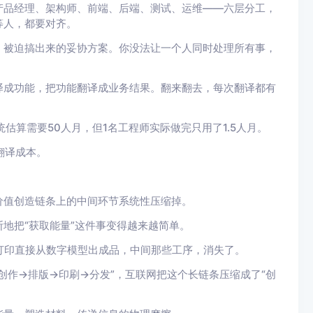
产品经理、架构师、前端、后端、测试、运维——六层分工，
等人，都要对齐。
，被迫搞出来的妥协方案。你没法让一个人同时处理所有事，
译成功能，把功能翻译成业务结果
。翻来翻去，每次翻译都有
估算需要50人月，但1名工程师实际做完只用了1.5人月。
翻译成本
。
价值创造链条上的中间环节系统性压缩掉
。
地把“
获取能量
”这件事变得越来越简单。
D打印直接从数字模型出成品，中间那些工序，消失了。
创作→排版→印刷→分发”，互联网把这个长链条压缩成了“创