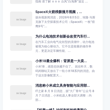
指南 请了解 ↓↓↓ 台风“白海豚”逼近 ...
SpaceX火箭残骸撞月视频，...
据央视新闻消息，2026年8月5日，埃隆·马斯
克旗下太空探索技术公司（SpaceX）一枚“猎
鹰9号”...
为什么电池技术创新会改变汽车行...
在汽车工业向电气化转型的浪潮中，动力电池
被视为核心驱动力。它不仅是能量的储存单
元，更是决定车辆性能、...
小米18最全爆料：背屏是一大卖...
小米18，感觉也快藏不住了。 就在昨天，数
码闲聊站又放出了一轮小米18系列的消息。由
于这次影像配置大...
消息称小米成立具身智能与应用部...
IT之家 8 月 9 日消息，据“大厂青年”公众号 8
月 7 日消息，小米机器人事业部大调整：内
部...
【科普一线】沙河市科技馆暑期公...