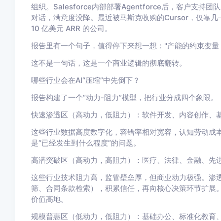
组织。
Salesforce内部部署Agentforce后，客户支
对话，满意度没降。最近被马斯克收购的Cursor，仅靠几十
10 亿美元 ARR 的公司。
报告里有一个句子，值得停下来想一想：
"产能的约束变量
这不是一句话，这是一个商业逻辑的彻底翻转。
哪些行业会在AI“压缩”中先倒下？
报告构建了一个“动力-阻力”模型，把行业分成四个象限。
快速渗透区（高动力，低阻力）：
软件开发、内容创作、
这些行业数据高度数字化，容错率相对宽容，认知劳动成本
是“
已经发生到什么程度”
的问题。
高潜突破区（高动力，高阻力）：
医疗、法律、金融、先
这些行业技术阻力高，监管壁垒厚，但商业动力极强。渗透
筛、合同条款检索），积累信任，再向核心决策环节扩展
价值高地。
规模普惠区（低动力，低阻力）：
基础办公、标准化教育、