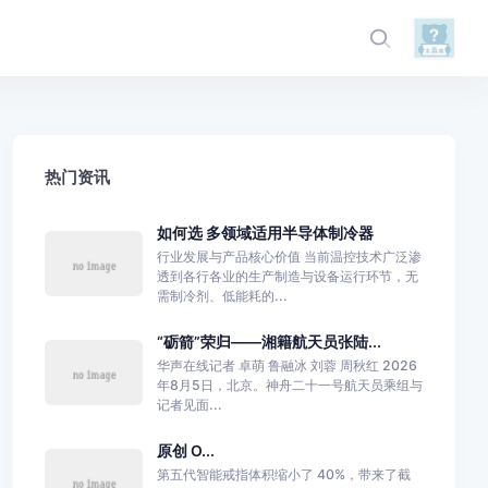
热门资讯
如何选 多领域适用半导体制冷器
行业发展与产品核心价值 当前温控技术广泛渗
透到各行各业的生产制造与设备运行环节，无
需制冷剂、低能耗的...
“砺箭”荣归——湘籍航天员张陆...
华声在线记者 卓萌 鲁融冰 刘蓉 周秋红 2026
年8月5日，北京。神舟二十一号航天员乘组与
记者见面...
原创 O...
第五代智能戒指体积缩小了 40%，带来了截