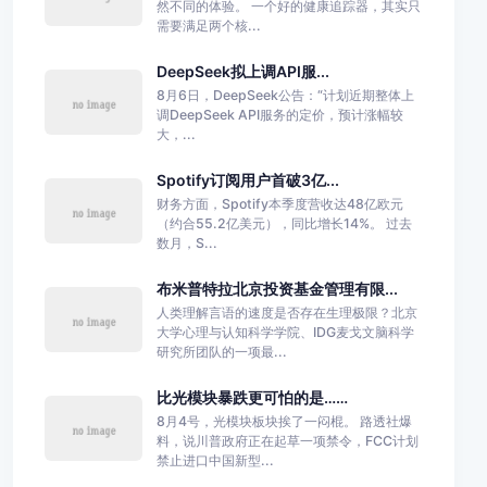
然不同的体验。 一个好的健康追踪器，其实只
需要满足两个核...
DeepSeek拟上调API服...
8月6日，DeepSeek公告：“计划近期整体上
调DeepSeek API服务的定价，预计涨幅较
大，...
Spotify订阅用户首破3亿...
财务方面，Spotify本季度营收达48亿欧元
（约合55.2亿美元），同比增长14%。 过去
数月，S...
布米普特拉北京投资基金管理有限...
人类理解言语的速度是否存在生理极限？北京
大学心理与认知科学学院、IDG麦戈文脑科学
研究所团队的一项最...
比光模块暴跌更可怕的是……
8月4号，光模块板块挨了一闷棍。 路透社爆
料，说川普政府正在起草一项禁令，FCC计划
禁止进口中国新型...