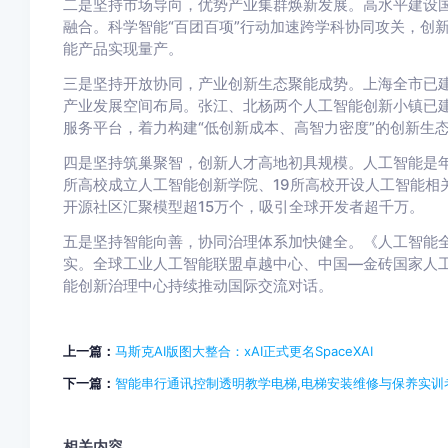
二是坚持市场导向，优势产业集群焕新发展。高水平建设
融合。科学智能“百团百项”行动加速跨学科协同攻关，创
能产品实现量产。
三是坚持开放协同，产业创新生态聚能成势。上海全市已建成
产业发展空间布局。张江、北杨两个人工智能创新小镇已
服务平台，着力构建“低创新成本、高智力密度”的创新生
四是坚持筑巢聚智，创新人才高地初具规模。人工智能是年
所高校成立人工智能创新学院、19所高校开设人工智能相
开源社区汇聚模型超15万个，吸引全球开发者超千万。
五是坚持智能向善，协同治理体系加快健全。《人工智能
实。全球工业人工智能联盟卓越中心、中国—金砖国家人
能创新治理中心持续推动国际交流对话。
上一篇：
马斯克AI版图大整合：xAI正式更名SpaceXAI
下一篇：
智能串行通讯控制透明教学电梯,电梯安装维修与保养实训
相关内容