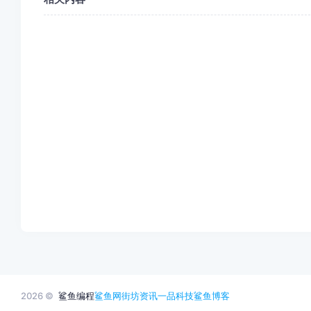
2026 ©
鲨鱼编程
鲨鱼网
街坊资讯
一品科技
鲨鱼博客