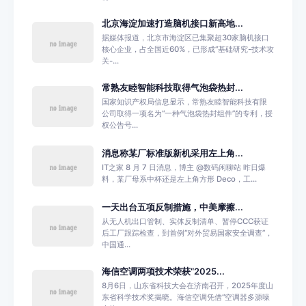
北京海淀加速打造脑机接口新高地...
据媒体报道，北京市海淀区已集聚超30家脑机接口
核心企业，占全国近60%，已形成“基础研究-技术攻
关-...
常熟友睦智能科技取得气泡袋热封...
国家知识产权局信息显示，常熟友睦智能科技有限
公司取得一项名为“一种气泡袋热封组件”的专利，授
权公告号...
消息称某厂标准版新机采用左上角...
IT之家 8 月 7 日消息，博主 @数码闲聊站 昨日爆
料，某厂母系中杯还是左上角方形 Deco，工...
一天出台五项反制措施，中美摩擦...
从无人机出口管制、实体反制清单、暂停CCC获证
后工厂跟踪检查，到首例“对外贸易国家安全调查”，
中国通...
海信空调两项技术荣获“2025...
8月6日，山东省科技大会在济南召开，2025年度山
东省科学技术奖揭晓。海信空调凭借“空调器多源噪