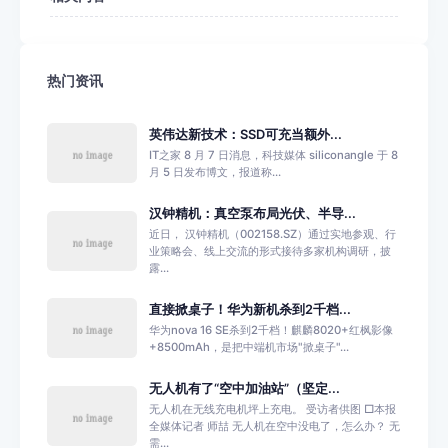
热门资讯
英伟达新技术：SSD可充当额外...
IT之家 8 月 7 日消息，科技媒体 siliconangle 于 8
月 5 日发布博文，报道称...
汉钟精机：真空泵布局光伏、半导...
近日， 汉钟精机（002158.SZ）通过实地参观、行
业策略会、线上交流的形式接待多家机构调研，披
露...
直接掀桌子！华为新机杀到2千档...
华为nova 16 SE杀到2千档！麒麟8020+红枫影像
+8500mAh，是把中端机市场"掀桌子"...
无人机有了“空中加油站”（坚定...
无人机在无线充电机坪上充电。 受访者供图 □本报
全媒体记者 师喆 无人机在空中没电了，怎么办？ 无
需...