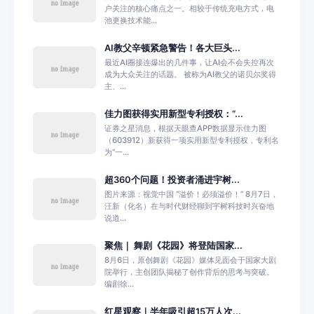
户关注的核心痛点之一。相较于传统充电方式，电
池更换技术能...
AI教父辛顿紧急警告！各大巨头...
最近AI圈接连爆出的几件事，让AI会不会失控再次
成为大众关注的话题。 被称为AI教父的诺贝尔奖得
主、...
佳力图获得实用新型专利授权：“...
证券之星消息，根据天眼查APP数据显示佳力图
（603912）新获得一项实用新型专利授权，专利名
为“一...
超360个问题！投资者涌进宇树...
图片来源：视觉中国 “溢价！必须溢价！” 8月7日，
汪新（化名）在与时代财经聊到宇树科技时兴奋地
说道...
聚焦｜ 舞剧《花园》将登陆国家...
8月6日，原创舞剧《花园》媒体见面会于国家大剧
院举行，主创团队揭秘了创作背后的思考与突破。
编剧徐...
红星观察｜半年吸引超15万人次...