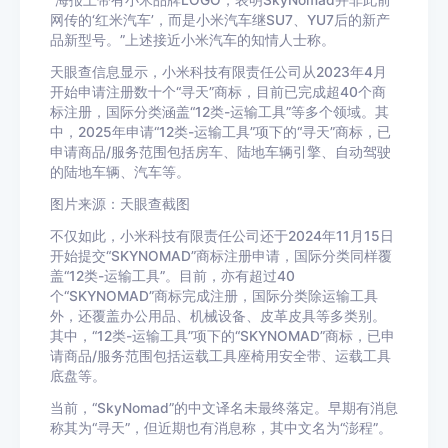
“海报上带有小米品牌LOGO，表明SkyNomad并非此前
网传的‘红米汽车’，而是小米汽车继SU7、YU7后的新产
品新型号。”上述接近小米汽车的知情人士称。
天眼查信息显示，小米科技有限责任公司从2023年4月
开始申请注册数十个“寻天”商标，目前已完成超40个商
标注册，国际分类涵盖“12类-运输工具”等多个领域。其
中，2025年申请“12类-运输工具”项下的“寻天”商标，已
申请商品/服务范围包括房车、陆地车辆引擎、自动驾驶
的陆地车辆、汽车等。
图片来源：天眼查截图
不仅如此，小米科技有限责任公司还于2024年11月15日
开始提交“SKYNOMAD”商标注册申请，国际分类同样覆
盖“12类-运输工具”。目前，亦有超过40
个“SKYNOMAD”商标完成注册，国际分类除运输工具
外，还覆盖办公用品、机械设备、皮革皮具等多类别。
其中，“12类-运输工具”项下的“SKYNOMAD”商标，已申
请商品/服务范围包括运载工具座椅用安全带、运载工具
底盘等。
当前，“SkyNomad”的中文译名未最终落定。早期有消息
称其为“寻天”，但近期也有消息称，其中文名为“澎程”。