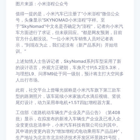
图片来源：小米澎程公众号
值得一提的是，小米汽车已注册了“小米澎程”微信公众
号，头像显示“SKYNOMAD小米澎程”字样。至
于“SkyNomad”中文名是否确定为“澎程”，记者向小米汽
车方面进行了求证，但未获回应。“都是网友预测，目前
官方什么都没说。”一位小米汽车销售人员对记者表
示，“到现在为止，我们还没有（新产品系列）开始培
训。”
上述知情人士告诉记者，SkyNomad系列车型采用了新
的设计语言，外观方正硬朗，车身尺寸约5.2至5.3米，
与理想L9、问界M9处于同一级别，预计将主打大空间多
人出行市场。
此前，社交平台上曾曝光据称是小米汽车旗下第三款车
型的路测照片，该车延续小米家族式水滴后视镜、竖状
尾灯设计，动力采用单电机+1.5T四缸增程器方案。
工信部《道路机动车辆生产企业及产品公告》（第408
批）显示，在拟发布的新准入车辆生产企业及已准入企
业变更信息清单中，小米汽车科技有限公司位列其中。
其申请的变更内容为“增加增程式电动乘用车产品品种”，
生产地址为北京市北京经济技术开发区环景路21号院，