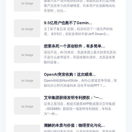
随着汽车产业向电动化转型，智能化技术已成为衡
量产品竞争力的关键维度。许多用户在选购电动化
车型时，往往...
9.5亿用户也救不了Gemin...
文 | 影子备忘录 近期，硅谷经历了一场无声的地
震。 8月5日，谷歌首席科学家Jeff Dean在...
想要杀死一个原创软件，有多简单...
该说不说，AI 到来后，世超体感上最大的变化其实
不是什么效率提升，而是啥都在涨价。尤其是各类
数码设备...
OpenAI突发收购！这次瞄准...
OpenAI收购NextSlide，AI办公赛道竞争升级，智
能化办公时代加速到来 还在手动做PPT？...
艾华集团获得发明专利授权：“一...
证券之星消息，根据天眼查APP数据显示艾华集团
（603989）新获得一项发明专利授权，专利名
为“一种...
潮解的本质与价值：物理变化与化...
在我们的日常生活中，以及化学实验中，常常会观