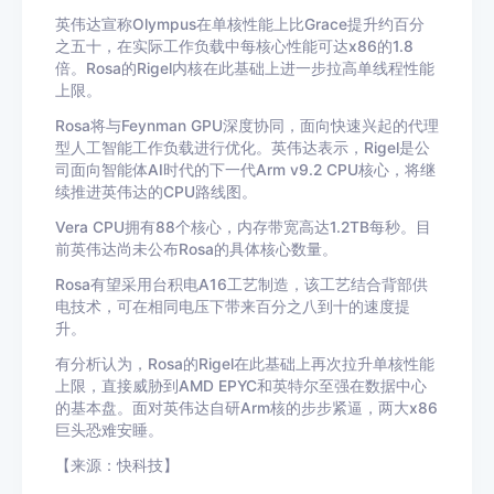
英伟达宣称Olympus在单核性能上比Grace提升约百分
之五十，在实际工作负载中每核心性能可达x86的1.8
倍。Rosa的Rigel内核在此基础上进一步拉高单线程性能
上限。
Rosa将与Feynman GPU深度协同，面向快速兴起的代理
型人工智能工作负载进行优化。英伟达表示，Rigel是公
司面向智能体AI时代的下一代Arm v9.2 CPU核心，将继
续推进英伟达的CPU路线图。
Vera CPU拥有88个核心，内存带宽高达1.2TB每秒。目
前英伟达尚未公布Rosa的具体核心数量。
Rosa有望采用台积电A16工艺制造，该工艺结合背部供
电技术，可在相同电压下带来百分之八到十的速度提
升。
有分析认为，Rosa的Rigel在此基础上再次拉升单核性能
上限，直接威胁到AMD EPYC和英特尔至强在数据中心
的基本盘。面对英伟达自研Arm核的步步紧逼，两大x86
巨头恐难安睡。
【来源：快科技】