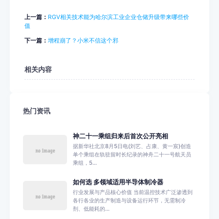
上一篇：
RGV相关技术能为哈尔滨工业企业仓储升级带来哪些价
值
下一篇：
增程崩了？小米不信这个邪
相关内容
热门资讯
神二十一乘组归来后首次公开亮相
据新华社北京8月5日电(刘艺、占康、黄一宸)创造
单个乘组在轨驻留时长纪录的神舟二十一号航天员
乘组，5...
如何选 多领域适用半导体制冷器
行业发展与产品核心价值 当前温控技术广泛渗透到
各行各业的生产制造与设备运行环节，无需制冷
剂、低能耗的...