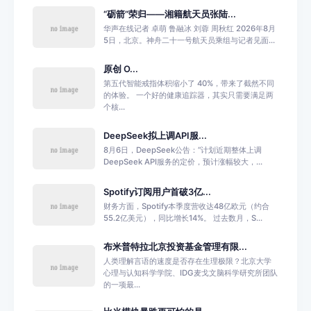
“砺箭”荣归——湘籍航天员张陆...
华声在线记者 卓萌 鲁融冰 刘蓉 周秋红 2026年8月
5日，北京。神舟二十一号航天员乘组与记者见面...
原创 O...
第五代智能戒指体积缩小了 40%，带来了截然不同
的体验。 一个好的健康追踪器，其实只需要满足两
个核...
DeepSeek拟上调API服...
8月6日，DeepSeek公告：“计划近期整体上调
DeepSeek API服务的定价，预计涨幅较大，...
Spotify订阅用户首破3亿...
财务方面，Spotify本季度营收达48亿欧元（约合
55.2亿美元），同比增长14%。 过去数月，S...
布米普特拉北京投资基金管理有限...
人类理解言语的速度是否存在生理极限？北京大学
心理与认知科学学院、IDG麦戈文脑科学研究所团队
的一项最...