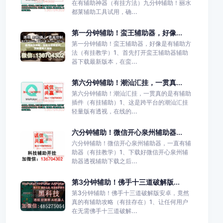
在有辅助神器（有挂方法）九分钟辅助！丽水
都莱辅助工具试用，确...
第一分钟辅助！蛮王辅助器，好像...
第一分钟辅助！蛮王辅助器，好像是有辅助方
法（有挂教学）1、首先打开蛮王辅助器辅助
器下载最新版本，在蛮...
第六分钟辅助！潮汕汇挂，一贯真...
第六分钟辅助！潮汕汇挂，一贯真的是有辅助
插件（有挂辅助）1、这是跨平台的潮汕汇挂
轻量版有透视，在线的...
六分钟辅助！微信开心泉州辅助器...
六分钟辅助！微信开心泉州辅助器，一直有辅
助器（有挂教学）1、下载好微信开心泉州辅
助器透视辅助下载之后...
第3分钟辅助！佛手十三道破解版...
第3分钟辅助！佛手十三道破解版安卓，竟然
真的有辅助攻略（有挂存在）1、让任何用户
在无需佛手十三道破解...