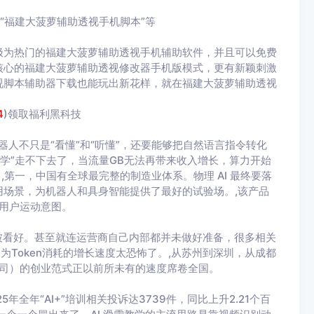
“福建大菠萝辅助透视手机脚本”等
极为热门的福建大菠萝辅助透视手机辅助软件，并且可以免费
核心的福建大菠萝辅助透视修改器手机版模式，更有新颖刺激
视脚本辅助器下载也能玩出新花样，就在福建大菠萝辅助透视
4
)领取福利黑科技
器人不只是“看懂”和“听懂”，还要能够把自然语言指令转化
济学”走不下去了，当流量GB无法再带来收入增长，算力开始
,第一，中国有全球最完整的制造业体系。物理 AI 最终要落
场景，为机器人和具身智能提供了最好的试验场。,该产品
断用户运动意图。
不被看好。甚至就连运营商自己内部都并未做好准备，很多相关
因为Token消耗的增长速度太恐怖了。,从苏州到深圳，从成都
，一人公司）的创业范式正以前所未有的速度席卷全国。
全年“AI+”培训相关投诉达3739件，同比上升2.21个百