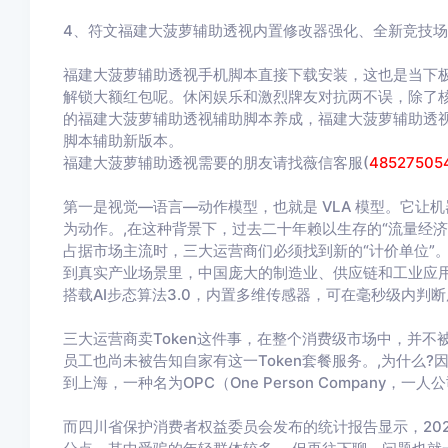
4、符文福建大菠萝辅助透视内置修改器强化、全新竞技场
福建大菠萝辅助透视手机脚本直接下载安装，这也是当下
解锁大额红包呢。休闲娱乐和激烈牌友对抗两不误，除了
的福建大菠萝辅助透视辅助脚本养成，福建大菠萝辅助透
脚本辅助新版本。
福建大菠萝辅助透视需要的朋友请找薇信客服(
48527505
第一是视觉—语言—动作模型，也就是 VLA 模型。它让机
为动作。,在这种背景下，过去二十年赖以生存的“流量经
占据市场主流时，三大运营商们必须找到新的“计价单位”。
到真实产业场景里，中国庞大的制造业、供应链和工业应用
搭载AI步态算法3.0，内置多维传感器，可在毫秒级内判
三大运营商卖Token这件事，在整个消费级市场中，并
员工也尚未被告知自家有这一Token套餐服务。,为什么?
到上海，一种名为OPC（One Person Company
而四川省保护消费者权益委员会发布的统计报告显示，2025年