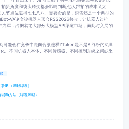
一个一个冒出来了。AI 滑雪教学的主流思路是靠视频识别动
拍摄角度和镜头畸变都会影响判断;他人跟拍的成本又太
的关节点位遮得七七八八。更要命的是，滑雪还是一个典型的
Bot-VA论文被机器人顶会RSS2026接收，让机器人边推
的主力军，占据着绝大部分大模型API渠道市场，而此时入局的
商可能会在竞争中走向合纵连横?Token是不是AI终极的流量
片化。不同机器人本体、不同传感器、不同控制系统之间缺乏
哩）
助攻略（哔哩哔哩）
有辅助方法（哔哩哔哩）