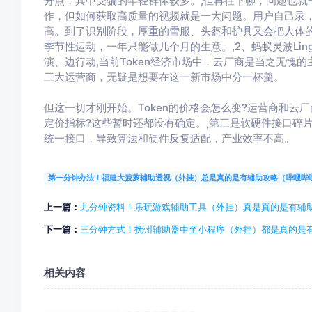
分点，其中受骗的年轻群体较多。,但再往下聊，问题也就
作，但如何获取高质量的视频就是一大问题。用户自己录，
高。到了识别阶段，厚重的雪服、头盔和护具又会把人体
季节性运动，一年只能做几个月的生意。,2、蚂蚁灵波Ling
演、边行动,当前Token经济市场中，云厂商是当之无愧
三大运营商，无疑是想要在这一新市场中分一杯羹。
但这一切才刚开始。Token的价格会怎么变?运营商和云厂
定价指标?这些暂时还都没有确定。,第三是软硬件接口碎
统一接口，导致算法和硬件反复适配，产业效率不高。
第一分钟办法！福建大菠萝辅助透视（外挂）总是真的是有辅助攻略（哔哩哔
上一篇：
九分钟资料！乐玩游戏辅助工具（外挂）真是真的是有辅
下一篇：
三分钟方式！抚州辅助器中至小程序（外挂）都是真的是
相关内容