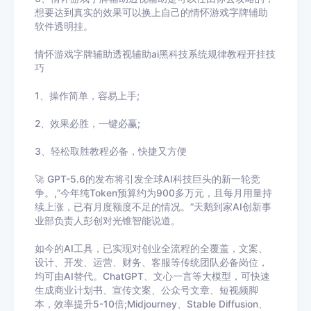
想要达到真实的效果可以换上自己的
情怀游戏字牌辅助
软件透明挂。
情怀游戏字牌辅助
透视辅助ai黑科技系统规律教程开挂技
巧
1、操作简单，容易上手
;
2
、效果必胜，一键必赢
;
3
、轻松取胜教程必备，快捷又方便
🚀 GPT-5.6的发布将引发全球AI科技巨头的新一轮竞
争。,“今年纯Token预算约为900多万元，且每月用量持
续上涨，已有月度额度不足的情况。”天鹅到家AI创新事
业部负责人彭创对光锥智能说道。
如今的AI工具，已实现对创业全流程的全覆盖，文案、
设计、开发、运营、财务、客服等传统团队必备岗位，
均可由AI替代。ChatGPT、文心一言等大模型，可快速
生成商业计划书、宣传文案、公众号文章、短视频脚
本，效率提升5-10倍;Midjourney、Stable Diffusion、