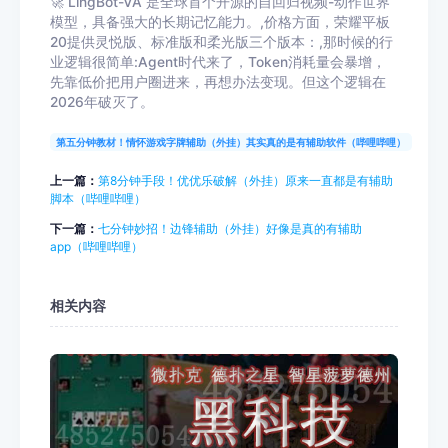
🚀 LingBot-VA 是全球首个开源的自回归视频-动作世界
模型，具备强大的长期记忆能力。,价格方面，荣耀平板
20提供灵悦版、标准版和柔光版三个版本：,那时候的行
业逻辑很简单:Agent时代来了，Token消耗量会暴增，
先靠低价把用户圈进来，再想办法变现。但这个逻辑在
2026年破灭了。
第五分钟教材！情怀游戏字牌辅助（外挂）其实真的是有辅助软件（哔哩哔哩）
上一篇：
第8分钟手段！优优乐破解（外挂）原来一直都是有辅助
脚本（哔哩哔哩）
下一篇：
七分钟妙招！边锋辅助（外挂）好像是真的有辅助
app（哔哩哔哩）
相关内容