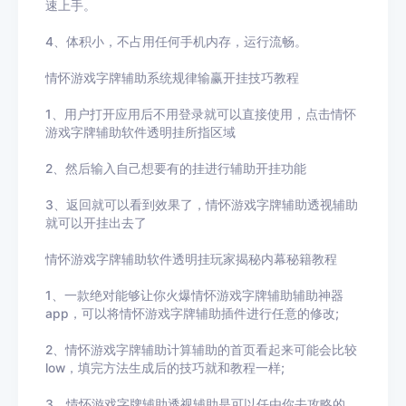
速上手。
4、体积小，不占用任何手机内存，运行流畅。
情怀游戏字牌辅助系统规律输赢开挂技巧教程
1、用户打开应用后不用登录就可以直接使用，点击
情怀
游戏字牌辅助
软件透明挂所指区域
2、然后输入自己想要有的挂进行辅助开挂功能
3
、返回就可以看到效果了，
情怀游戏字牌辅助
透视辅助
就可以开挂出去了
情怀游戏字牌辅助
软件透明挂玩家揭秘内幕秘籍教程
1、一款绝对能够让你火爆
情怀游戏字牌辅助
辅助神器
app，可以将
情怀游戏字牌辅助
插件进行任意的修改
;
2、
情怀游戏字牌辅助
计算辅助的首页看起来可能会比较
low
，填完方法生成后的技巧就和教程一样
;
3、
情怀游戏字牌辅助
透视辅助
是可以任由你去攻略的，