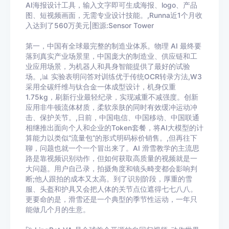
AI海报设计工具，输入文字即可生成海报、logo、产品
图、短视频画面，无需专业设计技能。,Runna近1个月收
入达到了560万美元|图源:Sensor Tower
第一，中国有全球最完整的制造业体系。物理 AI 最终要
落到真实产业场景里，中国庞大的制造业、供应链和工
业应用场景，为机器人和具身智能提供了最好的试验
场。,📊 实验表明问答对训练优于传统OCR转录方法,W3
采用全碳纤维与钛合金一体成型设计，机身仅重
1.75kg，刷新行业最轻纪录，实现减重不减强度。创新
应用非牛顿流体材质，柔软亲肤的同时有效缓冲运动冲
击、保护关节。,日前，中国电信、中国移动、中国联通
相继推出面向个人和企业的Token套餐，将AI大模型的计
算能力以类似“流量包”的形式明码标价销售。,但再往下
聊，问题也就一个一个冒出来了。AI 滑雪教学的主流思
路是靠视频识别动作，但如何获取高质量的视频就是一
大问题。用户自己录，拍摄角度和镜头畸变都会影响判
断;他人跟拍的成本又太高。到了识别阶段，厚重的雪
服、头盔和护具又会把人体的关节点位遮得七七八八。
更要命的是，滑雪还是一个典型的季节性运动，一年只
能做几个月的生意。