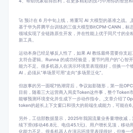
4、帮助玩家取得胜利，在更多精彩的技巧中用你的智慧
🚀 预计在 6 月中旬上线，将重写 AI 大模型的基准之战
基于华为昇腾平台训练的三值大模型BitCPM-CANN
领域实现了全链路原生开发，并在性能上优于同尺寸的全
新工具。
运动本身已经足够反人性了，如果 AI 教练最终需要你
太符合逻辑。Runna 的成功经验是，要节约用户的“心智
能力不足。很多机器人在演示环境里表现很好，但换一个
AI，必须从“单场景可用”走向“多场景泛化”。
但故事的另一面呢?热潮背后，争议如影随形，第一批OP
目前，随着三大运营商入局卖Token这件事，整个Token
能够预测环境变化并生成下一步动作指令。,文章介绍了Open
token的超长上下文窗口和强大的前端生成能力，可能在
另外，工信部数据显示，2025年我国流量业务量增收减，流量
续下滑(移动46.8元、电信45.1元)。用户增长见顶，移
化能力不足。很多机器人在演示环境里表现很好，但换一