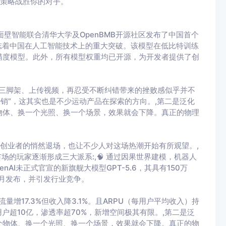
和策略战胜你的对手。
。,面壁智能联合清华大学及OpenBMB开源社区发布了中国首个
，标志着中国在人工智能技术上的重大突破。该模型在低比特训练
精度模型。此外，所有模型权重均已开源，为开发者提供了创
支起三脚架、上传视频，再忍受不断纠错带来的挫败感似乎并不
开销”，这其实也是不少运动产品在探索的方向。,第二是泛化
物体、换一个光照、换一个场景，效果就会下降。真正的物理
C创业者的悄然退场，也让不少人对这场热潮开始有所观望。,
市场的玩家逐渐形成三大派系:,🧠 通过因果世界建模，机器人
AI未正式官宣的新旗舰大模型GPT-5.6，其具有150万
6月发布，并引发行业竞争。
增17.3%但收入降3.1%。且ARPU（每用户平均收入）持
动用户超10亿，渗透率超70%，新增空间极其有限。,第二是泛
个物体、换一个光照、换一个场景，效果就会下降。真正的物