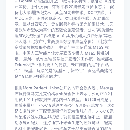
✨ Copilot 功能全面开放，取消排队机制，吸引超10万用
户等待。,护眼方面，荣耀平板20搭载定制护眼芯片，配
备七大绿洲护眼技术，涵盖AI离焦护眼、DOT护眼、全
局DC调光、硬件级低蓝光、类自然光护眼、AI助眠显
示、晕动舒缓显示，柔光版额外拥有柔光护眼技术。,天
娱数科希望成为其中的基础设施建设者。公司“高质量纹
理3D铰接数据”“多模态 VLA 具身机器人抓取数据”等已
经入选《北京市行业高质量数据集典型案例》《北京市
高质量数据集服务商》，并参与中国信通院 MaaS 标
准、中国人工智能产业发展联盟多模态 MaaS 标准制
定。,最终，或许是谁能掌握开发者的工作流，谁就能在
Token经济中拿到更大的份额。云厂商赌的是“平台粘
性”，模型厂商赌的是“模型不可替代性”，而运营商赌的
是“19亿用户的渠道触达”。
根据More Perfect Union公开的内部会议内容，Meta首
席执行官马克扎克伯格在全员会议上表示，公司正在利
用员工的工作数据来训练内部AI模型。,5月26日消息，
据博主爆料，小米18系列将在今年9月份正式发布，这会
是安卓阵营当下配置最强悍的高端旗舰产品。,小米18系
列配备的这枚独立AI按键，功能覆盖范围远不止一键启
动系统AI能力，还打通了小米全生态的控制链路，能实
现对小米智能家居、小米汽车等全品类智能设备的深度