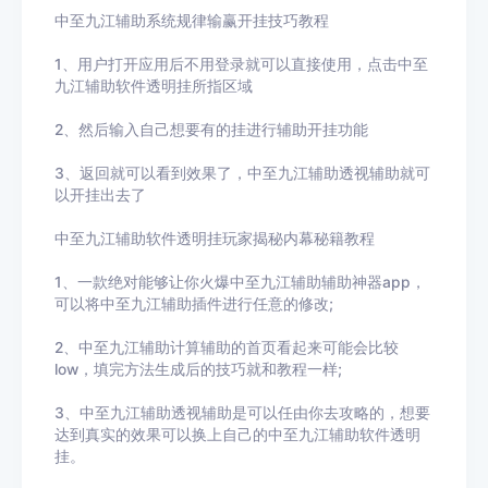
中至九江辅助系统规律输赢开挂技巧教程
1、用户打开应用后不用登录就可以直接使用，点击
中至
九江辅助
软件透明挂所指区域
2、然后输入自己想要有的挂进行辅助开挂功能
3
、返回就可以看到效果了，
中至九江辅助
透视辅助就可
以开挂出去了
中至九江辅助
软件透明挂玩家揭秘内幕秘籍教程
1、一款绝对能够让你火爆
中至九江辅助
辅助神器app，
可以将
中至九江辅助
插件进行任意的修改
;
2、
中至九江辅助
计算辅助的首页看起来可能会比较
low
，填完方法生成后的技巧就和教程一样
;
3、
中至九江辅助
透视辅助
是可以任由你去攻略的，想要
达到真实的效果可以换上自己的
中至九江辅助
软件透明
挂。