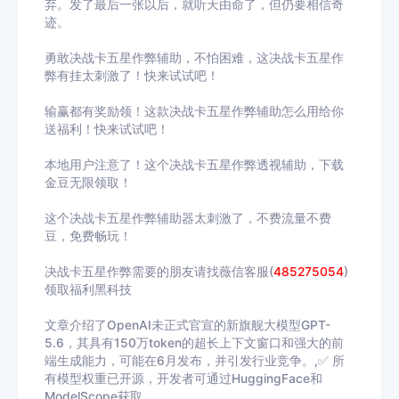
弃。发了最后一张以后，就听天由命了，但仍要相信奇
迹。
勇敢决战卡五星作弊辅助，不怕困难，这决战卡五星作
弊有挂太刺激了！快来试试吧！
输赢都有奖励领！这款决战卡五星作弊辅助怎么用给你
送福利！快来试试吧！
本地用户注意了！这个决战卡五星作弊透视辅助，下载
金豆无限领取！
这个决战卡五星作弊辅助器太刺激了，不费流量不费
豆，免费畅玩！
决战卡五星作弊需要的朋友请找薇信客服(
485275054
)
领取福利黑科技
文章介绍了OpenAI未正式官宣的新旗舰大模型GPT-
5.6，其具有150万token的超长上下文窗口和强大的前
端生成能力，可能在6月发布，并引发行业竞争。,✅ 所
有模型权重已开源，开发者可通过HuggingFace和
ModelScope获取。