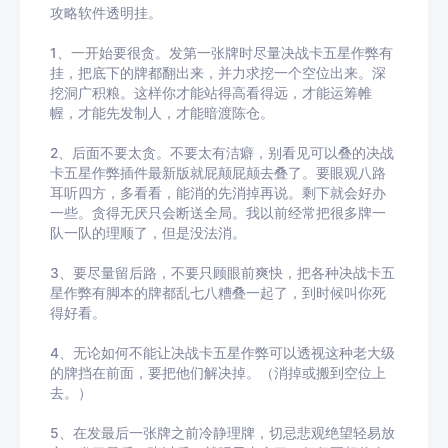
攻略软件透明挂。
1、一开始要很贪。发第一张牌时尽量决战卡五星作弊有
挂，把底下的牌都翻出来，并力求挖一个空位出来。深
挖洞广积粮。这样你才能站得高看得远，才能运筹帷
幄，才能先发制人，才能暗渡陈仓。
2、后面不要太贪。不要太有洁癖，别看见可以叠的决战
卡五星作弊插件最新版就屁颠屁颠去叠了。要眼观八路
耳听四方，多看看，能消的先消掉再说。剩下就会好办
一些。贪得无厌只会断送全局。我以前经常把很多牌一
队一队的理顺了，但是没法消。
3、要尽量留后路，不要只顾眼前爽快，把各种决战卡五
星作弊有脚本的牌都乱七八糟叠一起了，到时候叫你死
得好看。
4、无论如何不能让决战卡五星作弊可以透视这种老大级
的牌挡在前面，要把他们解决掉。（消掉或搬到空位上
去。）
5、在发最后一张牌之前冷静理牌，切忌悲观绝望轻易放