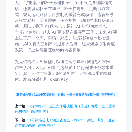
人听到“把桌上的杯子放进柜子”，它不只是要理解这句
话，还要识别杯子在哪里、柜子在哪里，判断抓取方
式，规划运动路径，再控制机械臂完成动作。这背后涉
及视觉感知、空间理解、任务规划、动作生成和反馈调
整。所以，物理 AI 的核心，是让 AI 从“认知智能”走
向“行动智能”。过去 AI 更多是在屏幕里工作，未来 AI 要
走进工厂、仓库、商场、家庭、能源站和城市基础设
施。,AI仿真人短剧市场迎来大洗牌，红果短剧取消保底
政策，行业从流量狂欢转向内容竞争。
扎克伯格称，AI模型可以通过观察真正聪明的人”如何工
作来学习，因此让AI看到这些员工如何完成任务非常重
要。,8、支付宝披露：3亿笔AI付、支持95%通用智能
体、发布AI钱包和Token Pay
五分钟步骤！决战卡五星作弊（外挂）一直一直都是有辅助神器（哔哩哔哩）
上一篇：
6分钟练习！蛮王大厅透视辅助（外挂）都是一直总是有
辅助攻略（哔哩哔哩）
下一篇：
3分钟绝活儿！潮汕雀友会下载app（外挂）其实一直都
是有辅助攻略（哔哩哔哩）