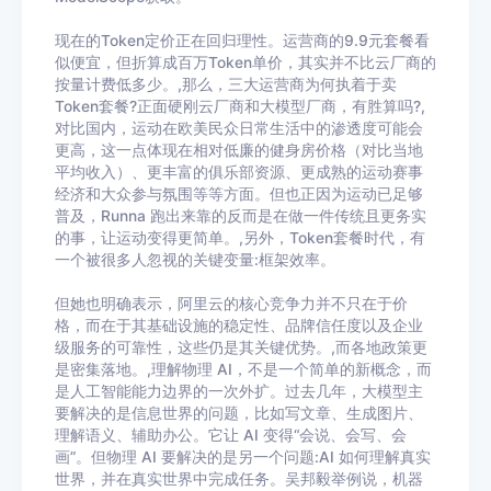
现在的Token定价正在回归理性。运营商的9.9元套餐看
似便宜，但折算成百万Token单价，其实并不比云厂商的
按量计费低多少。,那么，三大运营商为何执着于卖
Token套餐?正面硬刚云厂商和大模型厂商，有胜算吗?,
对比国内，运动在欧美民众日常生活中的渗透度可能会
更高，这一点体现在相对低廉的健身房价格（对比当地
平均收入）、更丰富的俱乐部资源、更成熟的运动赛事
经济和大众参与氛围等等方面。但也正因为运动已足够
普及，Runna 跑出来靠的反而是在做一件传统且更务实
的事，让运动变得更简单。,另外，Token套餐时代，有
一个被很多人忽视的关键变量:框架效率。
但她也明确表示，阿里云的核心竞争力并不只在于价
格，而在于其基础设施的稳定性、品牌信任度以及企业
级服务的可靠性，这些仍是其关键优势。,而各地政策更
是密集落地。,理解物理 AI，不是一个简单的新概念，而
是人工智能能力边界的一次外扩。过去几年，大模型主
要解决的是信息世界的问题，比如写文章、生成图片、
理解语义、辅助办公。它让 AI 变得“会说、会写、会
画”。但物理 AI 要解决的是另一个问题:AI 如何理解真实
世界，并在真实世界中完成任务。吴邦毅举例说，机器