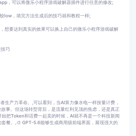
app，可以将
微乐小程序游戏破解器
插件进行任意的修改
;
较
low
，填完方法生成后的技巧就和教程一样
;
，想要达到真实的效果可以换上自己的
微乐小程序游戏破解
挂技巧
全球开发者生产力革命。,可以看到，当AI算力像水电一样按量计费，
商业故事。但这场转型背后，是流量红利见顶的焦虑，还是真正
始把Token和话费一起卖的时候，AI就不再是一个科技新闻
。,🎨 GPT-5.6能够生成商用级前端界面，展现强大的