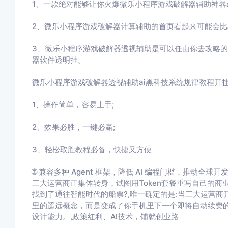
1、一款绝对能够让你火爆
微乐小程序游戏破解器
辅助神器
2、
微乐小程序游戏破解器
计算辅助的首页看起来可能会比
3、
微乐小程序游戏破解器
透视辅助
是可以任由你去攻略的
器
软件透明挂。
微乐小程序游戏破解器
透视辅助ai黑科技系统规律教程开
1、操作简单，容易上手
;
2
、效果必胜，一键必赢
;
3
、轻松取胜教程必备，快捷又方便
🌐 兼容多种 Agent 框架，降低 AI 编程门槛，推动
三大运营商正集体转身，试图用Token套餐重写自己的
找到了通往智能时代的船票?,唯一确定的是:当三大运营商开
里的遥远概念，而是变成了你手机里下一个即将自动续费的套餐
设计能力。,政策红利、AI技术，铺就创业路