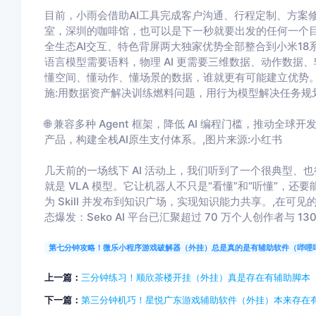
目前，小雨会借助AI工具完成客户沟通、行程定制、方案
室，深圳的咖啡馆，也可以是下一秒就要出发的任何一个目
全生态AI交互、特色背屏两大独家优势全部整合到小米18
语言模型需要语料，物理 AI 更需要三维数据、动作数
懂空间、懂动作、懂场景的数据，谁就更有可能建立优势。
施:用数据资产解决训练燃料问题，用行为模型解决任务规
🌐 兼容多种 Agent 框架，降低 AI 编程门槛，推动全球开
产品，构建全栈AI原生支付体系。,图片来源:小红书
几天前的一场线下 AI 活动上，我们听到了一个很典型、
就是 VLA 模型。它让机器人不只是“看懂”和“听懂”，还
为 Skill 并发布到知识广场，实现知识能力共享。,在可见
态爆发：Seko AI 平台已汇聚超过 70 万个人创作者与 13
第七分钟攻略！微乐小程序游戏破解器（外挂）总是真的是有辅助软件（哔哩
上一篇：
三分钟练习！顺欣茶楼开挂（外挂）真是存在有辅助脚本
下一篇：
第三分钟机巧！星悦广东游戏辅助软件（外挂）本来存在有