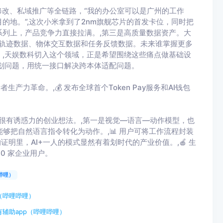
修改、私域推广等全链路，“我的办公室可以是广州的工作
的地。”,这次小米拿到了2nm旗舰芯片的首发卡位，同时把
系列上，产品竞争力直接拉满。,第三是高质量数据资产。大
据、轨迹数据、物体交互数据和任务反馈数据。未来谁掌握更多
,天娱数科切入这个领域，正是希望围绕这些痛点做基础设
划问题，用统一接口解决跨本体适配问题。
发者生产力革命。,💰 发布全球首个Token Pay服务和AI钱包
也很有诱惑力的创业想法。,第一是视觉—语言—动作模型，也
要能够把自然语言指令转化为动作。,📊 用户可将工作流程封装
的证明里，AI+一人的模式显然有着划时代的产业价值。,🍎 生
00 家企业用户。
哔哩）
（哔哩哔哩）
辅助app（哔哩哔哩）