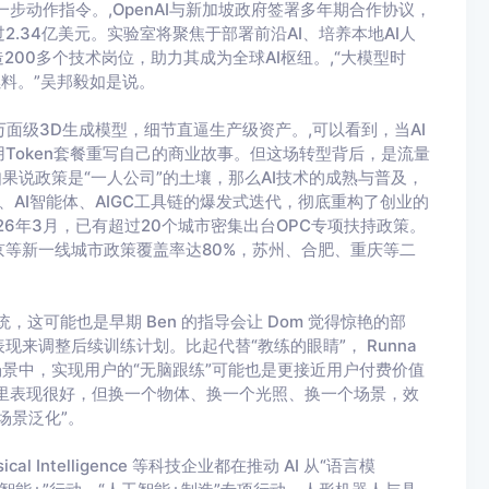
步动作指令。,OpenAI与新加坡政府签署多年期合作协议，
.34亿美元。实验室将聚焦于部署前沿AI、培养本地AI人
00多个技术岗位，助力其成为全球AI枢纽。,“大模型时
燃料。”吴邦毅如是说。
球首款千万面级3D生成模型，细节直逼生产级资产。,可以看到，当AI
Token套餐重写自己的商业故事。但这场转型背后，是流量
果说政策是“一人公司”的土壤，那么AI技术的成熟与普及，
模型、AI智能体、AIGC工具链的爆发式迭代，彻底重构了创业的
26年3月，已有超过20个城市密集出台OPC专项扶持政策。
等新一线城市政策覆盖率达80%，苏州、合肥、重庆等二
，这可能也是早期 Ben 的指导会让 Dom 觉得惊艳的部
来调整后续训练计划。比起代替“教练的眼睛”， Runna
场景中，实现用户的“无脑跟练”可能也是更接近用户付费价值
里表现很好，但换一个物体、换一个光照、换一个场景，效
场景泛化”。
cal Intelligence 等科技企业都在推动 AI 从“语言模