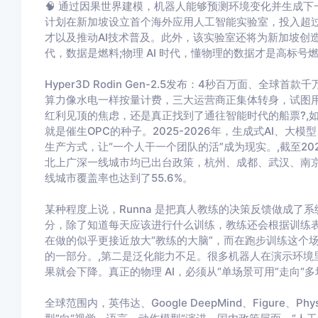
🧠 通过因果世界建模，机器人能够预测环境变化并生成下一
计划在新加坡设立首个海外应用人工智能实验室，投入超过2
才以及推动AI技术普及。此外，该实验室还将为新加坡创造2
代，数据是燃料;物理 AI 时代，懂物理的数据才是高标号
Hyper3D Rodin Gen-2.5发布：4秒百万面、全
算力像水电一样按量计费，三大运营商正集体转身，试图用
红利见顶的焦虑，还是真正找到了通往智能时代的船票?,如
就是催生OPC的种子。2025-2026年，生成式AI、大
生产方式，让“一个人干一个团队的活”成为现实。,截至20
北上广深一线城市均已出台政策，杭州、成都、武汉、南京
线城市覆盖率也达到了55.6%。
某种程度上说，Runna 是把真人教练的决策反馈做成了系统
分，除了知道每天应该进行什么训练，教练还会根据训练表现
在做的似乎更接近放大“教练的大脑”，而在跑步训练这个
的一部分。,第二是泛化能力不足。很多机器人在演示环境
果就会下降。真正的物理 AI，必须从“单场景可用”走向“多
全球范围内，英伟达、Google DeepMind、Figure、Physi