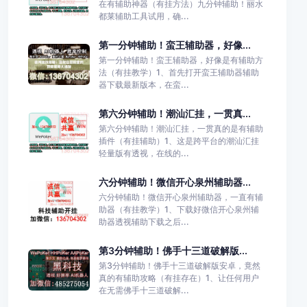
在有辅助神器（有挂方法）九分钟辅助！丽水
都莱辅助工具试用，确...
第一分钟辅助！蛮王辅助器，好像...
第一分钟辅助！蛮王辅助器，好像是有辅助方
法（有挂教学）1、首先打开蛮王辅助器辅助
器下载最新版本，在蛮...
第六分钟辅助！潮汕汇挂，一贯真...
第六分钟辅助！潮汕汇挂，一贯真的是有辅助
插件（有挂辅助）1、这是跨平台的潮汕汇挂
轻量版有透视，在线的...
六分钟辅助！微信开心泉州辅助器...
六分钟辅助！微信开心泉州辅助器，一直有辅
助器（有挂教学）1、下载好微信开心泉州辅
助器透视辅助下载之后...
第3分钟辅助！佛手十三道破解版...
第3分钟辅助！佛手十三道破解版安卓，竟然
真的有辅助攻略（有挂存在）1、让任何用户
在无需佛手十三道破解...