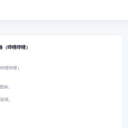
略（哔哩哔哩）
（哔哩哔哩）
图标。
出游戏。