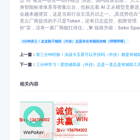
型”向“视觉—语言—动作模型”演进。国内政策层面，“人工
身智能标准体系等密集出台，也标志着 AI 正从模型竞赛进
会越来越便宜，这是当前行业主流共识之一。,其优势也在
竟云厂商提供的不只是Token，还有日志监控、权限管理、
价”卖，没有一家厂商能扛得住。,🛠 链路升级：Seko S
3分钟讲义！皮皮跑子辅助（外挂）总是存在有辅助攻略（哔哩哔哩）
上一篇：
第三分钟经验！决战卡五星可以开挂吗（外挂）都是有辅
下一篇：
三分钟学习！星悦辅助器（外挂）总是一直总是有辅助工
相关内容