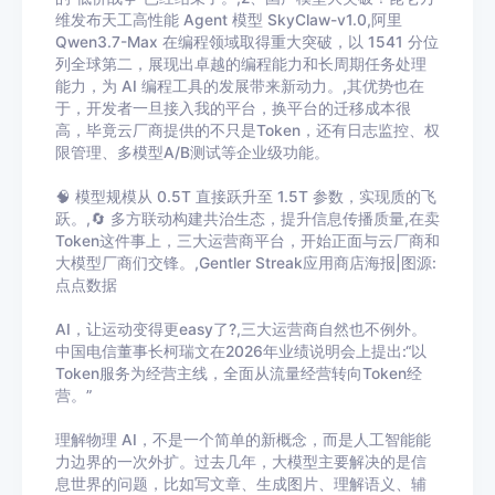
维发布天工高性能 Agent 模型 SkyClaw-v1.0,阿里
Qwen3.7-Max 在编程领域取得重大突破，以 1541 分位
列全球第二，展现出卓越的编程能力和长周期任务处理
能力，为 AI 编程工具的发展带来新动力。,其优势也在
于，开发者一旦接入我的平台，换平台的迁移成本很
高，毕竟云厂商提供的不只是Token，还有日志监控、权
限管理、多模型A/B测试等企业级功能。
🧠 模型规模从 0.5T 直接跃升至 1.5T 参数，实现质的飞
跃。,🔄 多方联动构建共治生态，提升信息传播质量,在卖
Token这件事上，三大运营商平台，开始正面与云厂商和
大模型厂商们交锋。,Gentler Streak应用商店海报|图源:
点点数据
AI，让运动变得更easy了?,三大运营商自然也不例外。
中国电信董事长柯瑞文在2026年业绩说明会上提出:“以
Token服务为经营主线，全面从流量经营转向Token经
营。”
理解物理 AI，不是一个简单的新概念，而是人工智能能
力边界的一次外扩。过去几年，大模型主要解决的是信
息世界的问题，比如写文章、生成图片、理解语义、辅