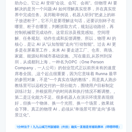
助办公。它让 AI 变得“会说、会写、会画”。但物理 AI 要
解决的是另一个问题:AI 如何理解真实世界，并在真实世
界中完成任务。吴邦毅举例说，机器人听到“把桌上的杯
子放进柜子”，它不只是要理解这句话，还要识别杯子在
哪里、柜子在哪里，判断抓取方式，规划运动路径，再
控制机械臂完成动作。这背后涉及视觉感知、空间理
解、任务规划、动作生成和反馈调整。所以，物理 AI 的
核心，是让 AI 从“认知智能”走向“行动智能”。过去 AI 更
多是在屏幕里工作，未来 AI 要走进工厂、仓库、商场、
家庭、能源站和城市基础设施。,写在最后,从苏州到深
圳，从成都到上海，一种名为OPC（One Person
Company，一人公司）的创业范式正以前所未有的速度
席卷全国。,这个起点很重要，因为它意味着 Runna 最早
的参照对象，不是“一个真实在场的教练”，而是真人跑步
教练里可以远程交付的一部分能力，围绕用户目标制定
训练计划，并根据用户的时间表和执行情况不断调整。,
第二是泛化能力不足。很多机器人在演示环境里表现很
好，但换一个物体、换一个光照、换一个场景，效果就
会下降。真正的物理 AI，必须从“单场景可用”走向“多场
景泛化”。
1分钟法子！九九山城万州版辅助（外挂）确实一直都是有辅助脚本（哔哩哔哩）