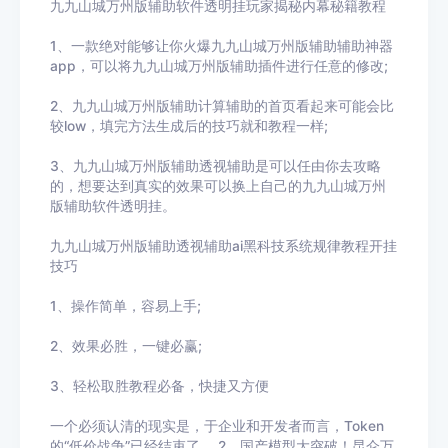
九九山城万州版辅助
软件透明挂玩家揭秘内幕秘籍教程
1、一款绝对能够让你火爆
九九山城万州版辅助
辅助神器
app，可以将
九九山城万州版辅助
插件进行任意的修改
;
2、
九九山城万州版辅助
计算辅助的首页看起来可能会比
较
low
，填完方法生成后的技巧就和教程一样
;
3、
九九山城万州版辅助
透视辅助
是可以任由你去攻略
的，想要达到真实的效果可以换上自己的
九九山城万州
版辅助
软件透明挂。
九九山城万州版辅助
透视辅助ai黑科技系统规律教程开挂
技巧
1、操作简单，容易上手
;
2
、效果必胜，一键必赢
;
3
、轻松取胜教程必备，快捷又方便
一个必须认清的现实是，于企业和开发者而言，Token
的“低价战争”已经结束了。,2、国产模型大突破！昆仑万