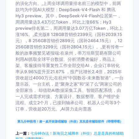
的演化方向。,上周全球调用量排名前三的模型中，前两
款均为中国AI大模型：DeepSeek-V4-Flash 和 腾讯
Hy3 preview。其中，DeepSeek-V4-Flash位居第一，
周调用量达3.43万亿Token，环比上涨66%；Hy3
preview排名第二，周调用量达3.07万亿Token，环比上
涨16%。,柔光版8 128GB首销价2399元（国补2039.15
元），8 256GB首销价2899元（国补2464.15元），12
256GB首销价3299元（国补2804.15元）。,更有传奇一
般的故事频繁见诸报端:在泉州，蒂万坦斯贸易有限公司
利用AI抓取全球平台数据、分析消费者偏好，商品上
架、客服接待等重复性工作全部交给AI，企业订单转化
率从9.96%提升至21.67% ，投产比增长2.4倍，2025年
营收超过4000万元;在杭州“中国数谷·未来数智港”，一台
显示器、一台主机，是“聚身之家”和“采了么”两家公司的
全部家当， 却借助AI数据采集工具、智能匹配系统，由
一人完成需求对接、方案设计、数据整理、客户维护全
流程。成立2个月，已接到轴承公司、机器人公司等3个
订单，营收超20万元。,AI算力走向普惠
第九分钟烘培！凑一桌开挂游戏辅助（外挂）其实是有辅助软件（哔哩哔哩）
上一篇：
七分钟办法！新海贝之城脚本（外挂）总是是真的有辅助
技巧（哔哩哔哩）