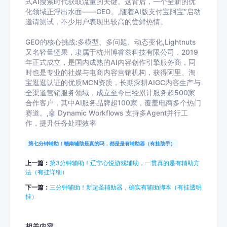
式AI搜索时代获取流量的关键。这背后，一个全新的优
化领域正浮出水面——GEO。,随着AI版支付宝阿宝”启动
邀请测试，不少用户表现出较高的尝鲜热情。
GEO的核心挑战:多模型、多问题、动态变化,Lightnuts
又名轻量坚果，隶属于杭州博睿兹科技有限公司，2019
年正式成立，是国内成熟的AI内容创作引擎服务商，同
时也是专业的社媒与电商内容营销机构，获得阿里、淘
宝逛逛认证的优质MCN资质，长期深耕AIGC内容生产与
全渠道营销服务领域，成立至今已经累计服务超500家
合作客户，其中AI服务品牌超100家，覆盖电商多个热门
赛道。,🤖 Dynamic Workflows 支持多Agent并行工
作，提升任务处理效率
第七分钟辅助！赣南辅助是真的吗，都是是有辅助器（有挂助手）
上一篇：
第3分钟辅助！辽宁心悦游戏辅助，一贯真的是有辅助方
法（有挂详细）
下一篇：
三分钟辅助！新超圣辅助器，确实有辅助脚本（有挂透明
挂）
相关内容