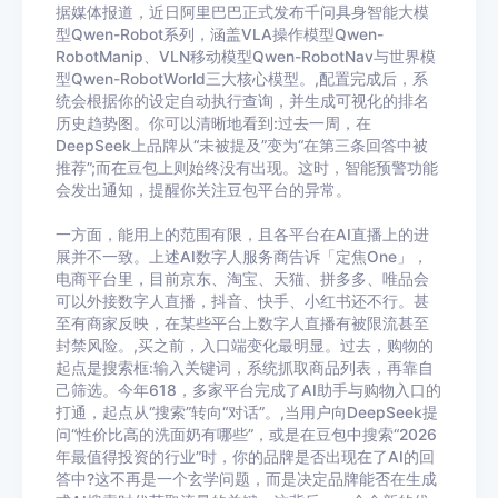
据媒体报道，近日阿里巴巴正式发布千问具身智能大模
型Qwen-Robot系列，涵盖VLA操作模型Qwen-
RobotManip、VLN移动模型Qwen-RobotNav与世界模
型Qwen-RobotWorld三大核心模型。,配置完成后，系
统会根据你的设定自动执行查询，并生成可视化的排名
历史趋势图。你可以清晰地看到:过去一周，在
DeepSeek上品牌从“未被提及”变为“在第三条回答中被
推荐”;而在豆包上则始终没有出现。这时，智能预警功能
会发出通知，提醒你关注豆包平台的异常。
一方面，能用上的范围有限，且各平台在AI直播上的进
展并不一致。上述AI数字人服务商告诉「定焦One」，
电商平台里，目前京东、淘宝、天猫、拼多多、唯品会
可以外接数字人直播，抖音、快手、小红书还不行。甚
至有商家反映，在某些平台上数字人直播有被限流甚至
封禁风险。,买之前，入口端变化最明显。过去，购物的
起点是搜索框:输入关键词，系统抓取商品列表，再靠自
己筛选。今年618，多家平台完成了AI助手与购物入口的
打通，起点从“搜索”转向“对话”。,当用户向DeepSeek提
问“性价比高的洗面奶有哪些”，或是在豆包中搜索“2026
年最值得投资的行业”时，你的品牌是否出现在了AI的回
答中?这不再是一个玄学问题，而是决定品牌能否在生成