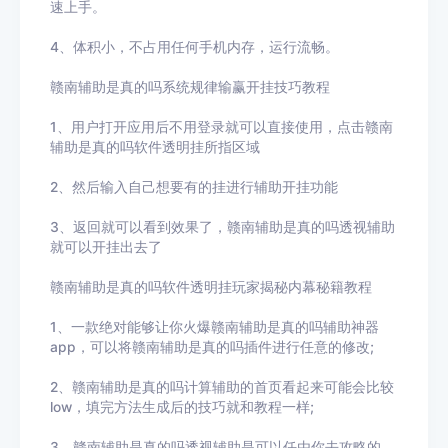
速上手。
4、体积小，不占用任何手机内存，运行流畅。
赣南辅助是真的吗系统规律输赢开挂技巧教程
1、用户打开应用后不用登录就可以直接使用，点击
赣南
辅助是真的吗
软件透明挂所指区域
2、然后输入自己想要有的挂进行辅助开挂功能
3
、返回就可以看到效果了，
赣南辅助是真的吗
透视辅助
就可以开挂出去了
赣南辅助是真的吗
软件透明挂玩家揭秘内幕秘籍教程
1、一款绝对能够让你火爆
赣南辅助是真的吗
辅助神器
app，可以将
赣南辅助是真的吗
插件进行任意的修改
;
2、
赣南辅助是真的吗
计算辅助的首页看起来可能会比较
low
，填完方法生成后的技巧就和教程一样
;
3、
赣南辅助是真的吗
透视辅助
是可以任由你去攻略的，