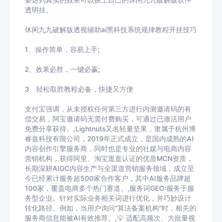
要达到真实的效果可以换上自己的
休闲九九破解版
软件
透明挂。
休闲九九破解版
透视辅助ai黑科技系统规律教程开挂技巧
1、操作简单，容易上手
;
2
、效果必胜，一键必赢
;
3
、轻松取胜教程必备，快捷又方便
支付宝强调，从未授权任何第三方进行内测邀请码的有
偿交易，阿宝邀请码无需付费购买，可通过已激活用户
免费分享获得。,Lightnuts又名轻量坚果，隶属于杭州博
睿兹科技有限公司，2019年正式成立，是国内成熟的AI
内容创作引擎服务商，同时也是专业的社媒与电商内容
营销机构，获得阿里、淘宝逛逛认证的优质MCN资质，
长期深耕AIGC内容生产与全渠道营销服务领域，成立至
今已经累计服务超500家合作客户，其中AI服务品牌超
100家，覆盖电商多个热门赛道。,服务词GEO:服务于服
务型企业。针对实际业务相关词进行优化，并巧妙设计
转化路径。例如，当用户询问“算法备案机构”时，相关的
服务商信息能被AI有效推荐。,💡 适配高频次、大批量视