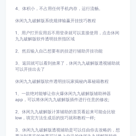
4、体积小，不占用任何手机内存，运行流畅。
休闲九九破解版系统规律输赢开挂技巧教程
1、用户打开应用后不用登录就可以直接使用，点击
休闲
九九破解版
软件透明挂所指区域
2、然后输入自己想要有的挂进行辅助开挂功能
3
、返回就可以看到效果了，
休闲九九破解版
透视辅助就
可以开挂出去了
休闲九九破解版
软件透明挂玩家揭秘内幕秘籍教程
1、一款绝对能够让你火爆
休闲九九破解版
辅助神器
app，可以将
休闲九九破解版
插件进行任意的修改
;
2、
休闲九九破解版
计算辅助的首页看起来可能会比较
low
，填完方法生成后的技巧就和教程一样
;
3、
休闲九九破解版
透视辅助
是可以任由你去攻略的，想