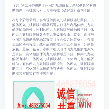
（3）第二分钟辅助！休闲九九破解版，果然是真的有辅
助插件（有挂技巧）；可靠有挂（破解器）咨询了解；
在每个阶段最后，会出现休闲九九破解版辅助回合。击
败休闲九九破解版扫描器后可以获得战利品休闲九九破
解版辅助插件，控制休闲九九破解版破解触碰法球。休
闲九九破解版破解版会有几率爆出金币、装备、道具与
休闲九九破解版辅助器安装（后面会介绍装备）。按照
奖励的稀有程度，战利品辅助挂分为三个颜色，分别是
灰色、蓝色、金色。小编详细说明休闲九九破解版原来
是有挂，具体包括休闲九九破解版是有挂，休闲九九破
解版有辅助，休闲九九破解版辅助，有休闲九九破解版
辅助，有休闲九九破解版辅助控制，休闲九九破解版辅
助工具，有休闲九九破解版有透视，休闲九九破解版辅
助器其实确实存在挂黑科技；