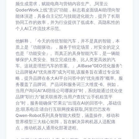
频生成需求，赋能电商与营销内容生产。,阿里云
QoderWork上线“意识”功能，标志着桌面级AI助理向智
能体演进，具备自主记忆与技能进化能力，提升了长期
协同工作的效率，并为行业提供了低成本、高隐私性的
个人AI工作流技术示范。
他解释，「今天的传统智能汽车，并不是真的智能，本
质上是『功能驱动』，服务于特定场景，对安全的定义
也是『功能安全』。而真正的具身智能汽车，是一辆能
够保护人类安全、独立完成任务、比人类更高效的汽
车。这就是理想汽车的答案。」,AIBase“GEO优化服务”:
让品牌被AI“优先推荐”成为可能,该服务旨在通过专业策
略，提升品牌在各大AI平台问答中的“优先推荐”概率。服
务覆盖了品牌词、产品词和服务词三大维度-6。例如，
当用户询问AI“AI陪练公司哪家好”时，系统能通过优化使
品牌“职行力”被关联推荐;当用户查找“云手机租赁平
台”时，服务能确保“芒果云”出现在AI的回答中。,基础信
息:联系电话:请自行互联网搜索获取,阿里巴巴发布
Qwen-Robot系列具身智能大模型，涵盖操作、移动和
世界模型三大核心矩阵，旨在解决异构机器人适配痛
点，推动机器人通用化部署进程。