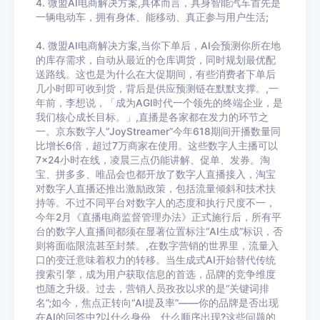
4. 微盟AI电商解决方案,具体而言，具身智能汽车首先是
一辆电动车，拥有身体、能移动、真正参与用户生活;
4. 微盟AI电商解决方案,当你下单后，AI会预测你所在地
的库存需求，自动从最近的仓库调货，同时规划最优配
送路线。这也是为什么在大促期间，有些消费者下单后
几小时即可收到货，背后是供应预测链在默默支撑。,一
年前，李想说，「成为AGI时代一个领先的终端企业，是
我们核心成长目标。」,直播是各家都在发力的环节之
一。京东数字人“JoyStreamer”今年618期间开播数量同
比增长6倍，超过7万商家在使用。这些数字人主播可以
7×24小时在线，凌晨三点仍能讲解、促单、发券。淘
宝、拼多多、唯品会也都开放了数字人直播接入，淘宝
对数字人直播还推出激励政策，包括流量倾斜和技术扶
持等。不过不同平台对数字人的态度和执行尺度不一，
今年2月《直播电商监督管理办法》正式施行后，所有平
台的数字人直播间都须在显著位置标注“AI生成”标识，否
则将面临限流甚至封禁。,在数字营销的世界里，流量入
口的变迁意味着权力的转移。当生成式AI开始替代传统
搜索引擎，成为用户获取信息的首选，品牌的竞争维度
也随之升级。过去，营销人员孜孜以求的是“关键词排
名”;如今，焦点正转向“AI提及率”——你的品牌是否出现
在AI的回答中?以什么身份、什么顺序出现?这些问题的