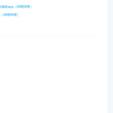
辅助app（哔哩哔哩）
程（哔哩哔哩）