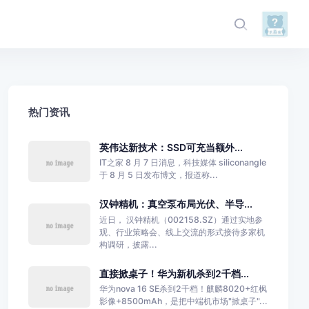
热门资讯
英伟达新技术：SSD可充当额外...
IT之家 8 月 7 日消息，科技媒体 siliconangle
于 8 月 5 日发布博文，报道称...
汉钟精机：真空泵布局光伏、半导...
近日， 汉钟精机（002158.SZ）通过实地参
观、行业策略会、线上交流的形式接待多家机
构调研，披露...
直接掀桌子！华为新机杀到2千档...
华为nova 16 SE杀到2千档！麒麟8020+红枫
影像+8500mAh，是把中端机市场"掀桌子"...