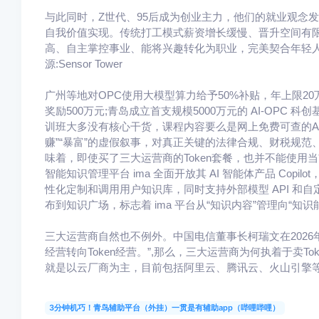
与此同时，Z世代、95后成为创业主力，他们的就业观念发
自我价值实现。传统打工模式薪资增长缓慢、晋升空间有限
高、自主掌控事业、能将兴趣转化为职业，完美契合年轻人的就
源:Sensor Tower
广州等地对OPC使用大模型算力给予50%补贴，年上限20
奖励500万元;青岛成立首支规模5000万元的 AI-OPC 科
训班大多没有核心干货，课程内容要么是网上免费可查的A
赚”“暴富”的虚假叙事，对真正关键的法律合规、财税规范
味着，即使买了三大运营商的Token套餐，也并不能使用
智能知识管理平台 ima 全面开放其 AI 智能体产品 Copil
性化定制和调用用户知识库，同时支持外部模型 API 和自定
布到知识广场，标志着 ima 平台从“知识内容”管理向“知
三大运营商自然也不例外。中国电信董事长柯瑞文在2026年
经营转向Token经营。”,那么，三大运营商为何执着于卖T
就是以云厂商为主，目前包括阿里云、腾讯云、火山引擎等主流
3分钟机巧！青鸟辅助平台（外挂）一贯是有辅助app（哔哩哔哩）