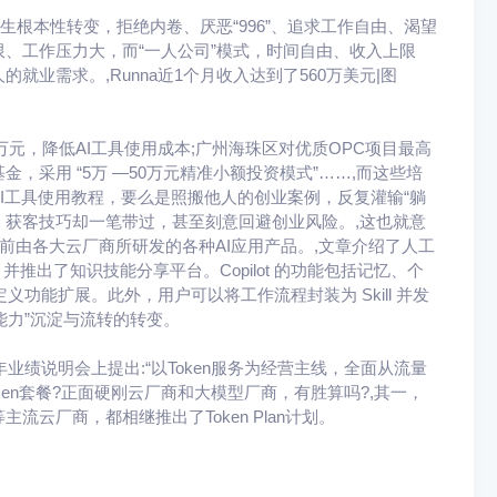
生根本性转变，拒绝内卷、厌恶“996”、追求工作自由、渴望
、工作压力大，而“一人公司”模式，时间自由、收入上限
业需求。,Runna近1个月收入达到了560万美元|图
万元，降低AI工具使用成本;广州海珠区对优质OPC项目最高
创基金，采用 “5万 —50万元精准小额投资模式”……,而这些培
I工具使用教程，要么是照搬他人的创业案例，反复灌输“躺
、获客技巧却一笔带过，甚至刻意回避创业风险。,这也就意
当前由各大云厂商所研发的各种AI应用产品。,文章介绍了人工
ot，并推出了知识技能分享平台。Copilot 的功能包括记忆、个
义功能扩展。此外，用户可以将工作流程封装为 Skill 并发
识能力”沉淀与流转的转变。
业绩说明会上提出:“以Token服务为经营主线，全面从流量
oken套餐?正面硬刚云厂商和大模型厂商，有胜算吗?,其一，
云厂商，都相继推出了Token Plan计划。