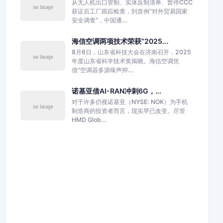
从无人机出口管制、实体反制清单、暂停CCC
获证后工厂跟踪检查，到首例“对外贸易国家
安全调查”，中国通...
海信空调两项技术荣获“2025...
8月6日，山东省科技大会在济南召开，2025
年度山东省科学技术奖揭晓。海信空调凭
借“空调器多源噪声抑...
诺基亚借AI-RAN冲刺6G，...
对于许多仍视诺基亚（NYSE: NOK）为手机
制造商的投资者而言，现实早已改变。尽管
HMD Glob...