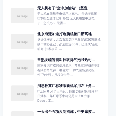
无人机有了“空中加油站”（坚定...
无人机在无线充电机坪上充电。 受访者供图
□本报全媒体记者 师喆 无人机在空中没电
了，怎么办？ 无需...
北京海淀加速打造脑机接口新高地...
据媒体报道，北京市海淀区已集聚超30家脑机
接口核心企业，占全国近60%，已形成“基础
研究-技术攻关-...
常熟友睦智能科技取得气泡袋热封...
国家知识产权局信息显示，常熟友睦智能科技
有限公司取得一项名为“一种气泡袋热封组
件”的专利，授权公告号...
消息称某厂标准版新机采用左上角...
IT之家 8 月 7 日消息，博主 @数码闲聊站 昨
日爆料，某厂母系中杯还是左上角方形
Deco，工...
一天出台五项反制措施，中美摩擦...