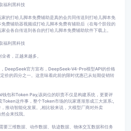
领取福利黑科技
玩家的打哈儿脚本免费辅助是真的会共同传送到打哈儿脚本免
本免费辅助器视频或打哈儿脚本免费有辅助后（在每个阶段的
玩家会各自传送到各自的打哈儿脚本免费辅助软件下载上。
领取福利黑科技
一代创业者，正越来越多。
，DeepSeek官方宣布，DeepSeek-V4-Pro模型API的价格
整为原定价的四分之一。这意味着此前的限时优惠已从短期促销转
钱包和Token Pay,该岗位的职责不仅是构建系统，更要评
oken这件事，整个Token市场的玩家逐渐形成三大派系:,
与流转，推动智能化发展。,相比较来说，大模型厂商对外卖
自然会来找我。
 更需要三维数据、动作数据、轨迹数据、物体交互数据和任务