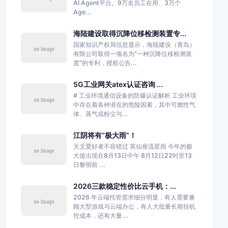
AI Agent平台。9万名员工在用、3万个
Age...
海陆建设取得沉降位移检测装置专...
国家知识产权局信息显示，海陆建设（青岛）
有限公司取得一项名为“一种沉降位移检测装
置”的专利，授权公告...
5G工业网关atex认证咨询 ...
# 工业环境通信设备的防爆认证解析 工业环境
中存在着各种潜在的危险因素，其中可燃性气
体、蒸气或粉尘与...
江阴将有“极大雨”！
天文爱好者不容错过 英仙座流星雨 今年的极
大值出现在8月13日中午 8月12日22时至13
日黎明前 ...
2026三款稳定性价比云手机：...
2026 年云端托管需求细分明显，有人需要兼
顾大型游戏与云端办公，有人大批量长期挂机
控成本，还有大量...