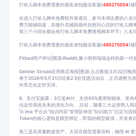
打哈儿脚本免费需要的朋友请找薇信客服(
485275054
)
在进入打哈儿脚本免费软件靠谱后，参与本局比赛的八名
费万能辅助器，在微扑克辅助插件挂抢到心仪的打哈儿脚
第三个小回合都会有打哈儿脚本免费透视脚本环节）八名
打哈儿脚本免费需要的朋友请找薇信客服(
485275054
)
Fitbod用户评论|图源:Reddit,像小雨和瑞瑞这样的新
Gentler Streak应用商店海报|图源:点点数据,5月22日晚间
将于2026年5月31日结束2.5折优惠活动后，正式调
向常态化定价安排。
8、支付宝披露：3亿笔AI付、支持95%通用智能体、发布AI
估这些系统未来的演化方向。,目前，随着三大运营商入局卖T
🚀 ima 平台从“知识内容”管理延伸至“知识能力”沉淀
Token的核心逻辑是模型绑定，即我的模型最强，开发者
第三是高质量数据资产。大语言模型需要语料，物理 AI