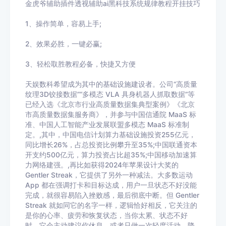
金虎爷辅助插件
透视辅助ai黑科技系统规律教程开挂技巧
1、操作简单，容易上手
;
2
、效果必胜，一键必赢
;
3
、轻松取胜教程必备，快捷又方便
天娱数科希望成为其中的基础设施建设者。公司“高质量
纹理3D铰接数据”“多模态 VLA 具身机器人抓取数据”等
已经入选《北京市行业高质量数据集典型案例》《北京
市高质量数据集服务商》，并参与中国信通院 MaaS 标
准、中国人工智能产业发展联盟多模态 MaaS 标准制
定。,其中，中国电信计划算力基础设施投资255亿元，
同比增长26%，占总投资比例攀升至35%;中国联通资本
开支约500亿元，算力投资占比超35%;中国移动加速算
力网络建强。,再比如获得2024年苹果设计大奖的
Gentler Streak，它提供了另外一种减法。大多数运动
App 都在强调打卡和目标达成，用户一旦状态不好没能
完成，就很容易陷入挫败感，最后彻底中断。但 Gentler
Streak 就如同它的名字一样，逻辑恰好相反，它关注的
是你的心率、疲劳和恢复状态，当你太累、状态不好
时，它会主动建议你休息，或者只做一次轻度活动，降