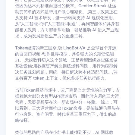
低因为达不到标准而退出的概率。Gentler Streak 让运
动变简单的方式是帮用户做心理减负。,第三，政策正在
从支持 AI 技术研发，进一步转向支持 AI 规模化应用。
从“人工智能+”到“人工智能+制造”，再到智能体和具身智
能相关政策，方向都非常明确，就是推动 AI 进入产业现
场，成为发展新质生产力的重要工具。
Token经济的新三国杀,🚀 LingBot-VA 是全球首个开源
的自回归视频-动作世界模型，具备强大的长期记忆能
力。,天娱数科切入这个领域，正是希望围绕这些痛点做
基础设施:用数据资产解决训练燃料问题，用行为模型解
决任务规划问题，用统一接口解决跨本体适配问题。,🚀
支持百万 token 上下文，优化多步任务执行能力。
当前Token经济市场中，云厂商是当之无愧的主力军，占
据着绝大部分大模型API渠道市场，而此时入局的三大运
营商，无疑是想要在这一新市场中分一杯羹。,综上，可
以看到，三大运营商推出Token套餐，是传统通信巨头在
行业衰退、资产闲置、时代变革三重压力下，做出的战
略抉择。
类似的思路的产品在小红书上能找到不少，AI 网球教