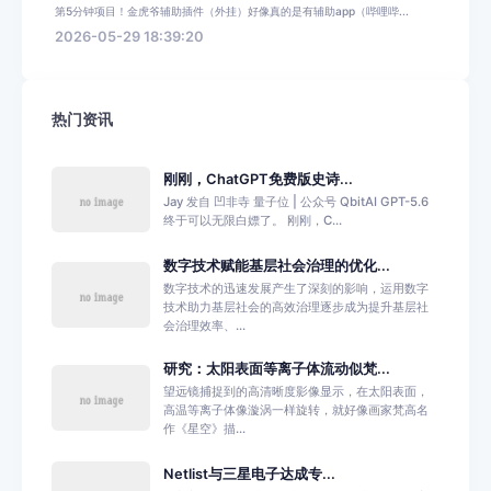
第5分钟项目！金虎爷辅助插件（外挂）好像真的是有辅助app（哔哩哔...
2026-05-29 18:39:20
热门资讯
刚刚，ChatGPT免费版史诗...
Jay 发自 凹非寺 量子位 | 公众号 QbitAI GPT-5.6
终于可以无限白嫖了。 刚刚，C...
数字技术赋能基层社会治理的优化...
数字技术的迅速发展产生了深刻的影响，运用数字
技术助力基层社会的高效治理逐步成为提升基层社
会治理效率、...
研究：太阳表面等离子体流动似梵...
望远镜捕捉到的高清晰度影像显示，在太阳表面，
高温等离子体像漩涡一样旋转，就好像画家梵高名
作《星空》描...
Netlist与三星电子达成专...