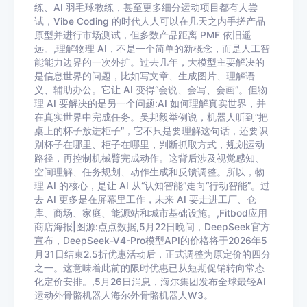
练、AI 羽毛球教练，甚至更多细分运动项目都有人尝
试，Vibe Coding 的时代人人可以在几天之内手搓产品
原型并进行市场测试，但多数产品距离 PMF 依旧遥
远。,理解物理 AI，不是一个简单的新概念，而是人工智
能能力边界的一次外扩。过去几年，大模型主要解决的
是信息世界的问题，比如写文章、生成图片、理解语
义、辅助办公。它让 AI 变得“会说、会写、会画”。但物
理 AI 要解决的是另一个问题:AI 如何理解真实世界，并
在真实世界中完成任务。吴邦毅举例说，机器人听到“把
桌上的杯子放进柜子”，它不只是要理解这句话，还要识
别杯子在哪里、柜子在哪里，判断抓取方式，规划运动
路径，再控制机械臂完成动作。这背后涉及视觉感知、
空间理解、任务规划、动作生成和反馈调整。所以，物
理 AI 的核心，是让 AI 从“认知智能”走向“行动智能”。过
去 AI 更多是在屏幕里工作，未来 AI 要走进工厂、仓
库、商场、家庭、能源站和城市基础设施。,Fitbod应用
商店海报|图源:点点数据,5月22日晚间，DeepSeek官方
宣布，DeepSeek-V4-Pro模型API的价格将于2026年5
月31日结束2.5折优惠活动后，正式调整为原定价的四分
之一。这意味着此前的限时优惠已从短期促销转向常态
化定价安排。,5月26日消息，海尔集团发布全球最轻AI
运动外骨骼机器人海尔外骨骼机器人W3。