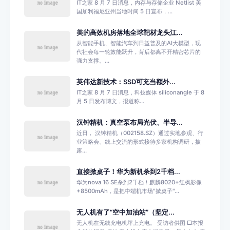
IT之家 8 月 7 日消息，内存与存储企业 Netlist 美
国加利福尼亚州当地时间 5 日宣布，...
美的高效机房落地全球靶材龙头江...
从智能手机、智能汽车到日益普及的AI大模型，现
代社会每一轮效能跃升，背后都离不开精密芯片的
强力支撑。...
英伟达新技术：SSD可充当额外...
IT之家 8 月 7 日消息，科技媒体 siliconangle 于 8
月 5 日发布博文，报道称...
汉钟精机：真空泵布局光伏、半导...
近日， 汉钟精机（002158.SZ）通过实地参观、行
业策略会、线上交流的形式接待多家机构调研，披
露...
直接掀桌子！华为新机杀到2千档...
华为nova 16 SE杀到2千档！麒麟8020+红枫影像
+8500mAh，是把中端机市场"掀桌子"...
无人机有了“空中加油站”（坚定...
无人机在无线充电机坪上充电。 受访者供图 □本报