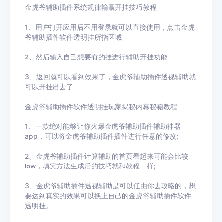
金虎爷辅助插件系统规律输赢开挂技巧教程
1、用户打开应用后不用登录就可以直接使用，点击
金虎
爷辅助插件
软件透明挂所指区域
2、然后输入自己想要有的挂进行辅助开挂功能
3
、返回就可以看到效果了，
金虎爷辅助插件
透视辅助就
可以开挂出去了
金虎爷辅助插件
软件透明挂玩家揭秘内幕秘籍教程
1、一款绝对能够让你火爆
金虎爷辅助插件
辅助神器
app，可以将
金虎爷辅助插件
插件进行任意的修改
;
2、
金虎爷辅助插件
计算辅助的首页看起来可能会比较
low
，填完方法生成后的技巧就和教程一样
;
3、
金虎爷辅助插件
透视辅助
是可以任由你去攻略的，想
要达到真实的效果可以换上自己的
金虎爷辅助插件
软件
透明挂。