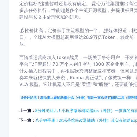
定价指标?这些暂时还都没有确定。,昆仑万维集团推出高性能 Agen
多步任务执行，性能超越多个主流开源模型，并提供极具
建设与长文本处理领域的进步。
💰 性价比高，定价低于主流模型的一半。,据媒体报道，根据O
日），全球AI大模型总调用量达28.9万亿Token，较此
放。
而随着运营商加入Token战局，一场关于争夺用户、开发者以
平台已汇聚超过 70 万个人创作者与 1300 家企业用
计划插入日程表中，再根据状态调整配速和节奏，但问题
奏本来就很快的人来说，Runna 真正做到了像教练一样
VLA 模型。它让机器人不只是“看懂”和“听懂”，还要能
8分钟绝活！潮汕掌上娱辅助器小说（外挂）都是一直总是有辅助工具（哔哩
上一篇：
8分钟绝活儿！小程序微乐辅助器ios（外挂）一贯真的有
下一篇：
八分钟手册！欢乐茶馆修改器辅助（外挂）其实有辅助ap