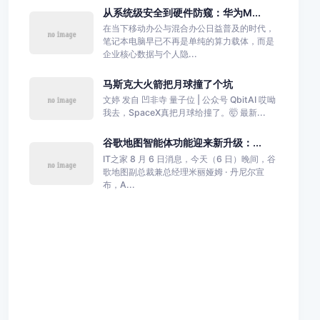
从系统级安全到硬件防窥：华为M...
在当下移动办公与混合办公日益普及的时代，
笔记本电脑早已不再是单纯的算力载体，而是
企业核心数据与个人隐...
马斯克大火箭把月球撞了个坑
文婷 发自 凹非寺 量子位 | 公众号 QbitAI 哎呦
我去，SpaceX真把月球给撞了。🤯 最新...
谷歌地图智能体功能迎来新升级：...
IT之家 8 月 6 日消息，今天（6 日）晚间，谷
歌地图副总裁兼总经理米丽娅姆 · 丹尼尔宣
布，A...