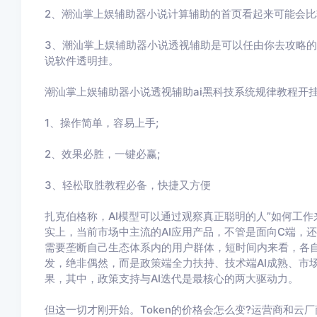
2、
潮汕掌上娱辅助器小说
计算辅助的首页看起来可能会比
3、
潮汕掌上娱辅助器小说
透视辅助
是可以任由你去攻略的
说
软件透明挂。
潮汕掌上娱辅助器小说
透视辅助ai黑科技系统规律教程开
1、操作简单，容易上手
;
2
、效果必胜，一键必赢
;
3
、轻松取胜教程必备，快捷又方便
扎克伯格称，AI模型可以通过观察真正聪明的人”如何工作
实上，当前市场中主流的AI应用产品，不管是面向C端，
需要垄断自己生态体系内的用户群体，短时间内来看，各自的
发，绝非偶然，而是政策端全力扶持、技术端AI成熟、市
果，其中，政策支持与AI迭代是最核心的两大驱动力。
但这一切才刚开始。Token的价格会怎么变?运营商和云厂