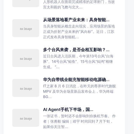
人形机器人在面前完成精准的足球射门，当故
宫太和殿的飞檐与北大...
从场景落地看产业未来：具身智能...
当具身智能从概念走向现实，应用场景的落地
正成为折射产业未来的“风向标”。近日，江苏
正式发布具身智能机...
多个台风来袭，是否会相互影响？...
近日台风进入活跃期，今年第13号台风“白海
豚”、14号台风“鲸鱼”、15号台风“灿鸿”相继
生成。 “...
华为自带线全能充智能移动电源确...
IT之家 8 月 6 日消息，在昨天的尊界时代旗舰
MPV 及华为全场景新品发布会上，华为终端
BG...
AI Agent手机下半场，国...
一张证书，暂时还不会影响到你换机节奏。 作
者｜张勇毅 编辑｜靖宇 时间回到 7 月下旬，
如果你关注智...