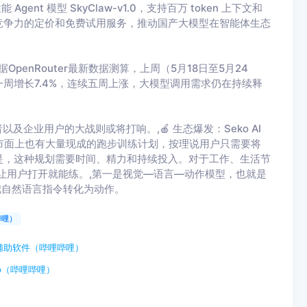
t 模型 SkyClaw-v1.0，支持百万 token 上下文和
竞争力的定价和免费试用服务，推动国产大模型在智能体生态
penRouter最新数据测算，上周（5月18日至5月24
前一周增长7.4%，连续五周上涨，大模型调用需求仍在持续释
及企业用户的大战则或将打响。,🍎 生态爆发：Seko AI
户。,市面上也有大量现成的跑步训练计划，按理说用户只需要将
是，这种规划需要时间、精力和持续投入。对于工作、生活节
，让用户打开就能练。,第一是视觉—语言—动作模型，也就是
够把自然语言指令转化为动作。
哔哩）
辅助软件（哔哩哔哩）
p（哔哩哔哩）