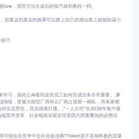
较
low
，填完方法生成后的技巧就和教程一样
;
，想要达到真实的效果可以换上自己的
潮汕掌上娱辅助器小
挂技巧
来学习，因此让AI看到这些员工如何完成任务非常重要。,事
还是B端，皆被大模型厂商和云厂商占据第一梯队，而各家都
生态壁垒，其实很难打通。,“一人公司”在2026年集中爆
场端需求变革、社会端就业观念转变四大因素叠加的必然结
商可能会在竞争中走向合纵连横?Token是不是AI终极的流量