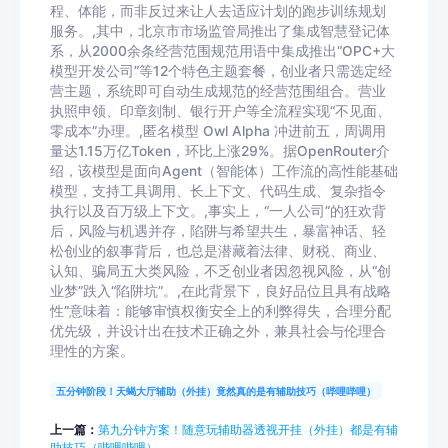
程、体能，而非反过来让人去适应计划的跑步训练规划
服务。,其中，北京市市场监管局推出了集成智慧登记体
系，从2000余条经营范围规范用语中集成推出“OPC+大
模型开发公司”等12个特色主题套餐，创业者只需选定经
营主题，系统即可自动生成规范的经营范围组合。营业
执照申领、印章刻制、银行开户等全流程实现“不见面、
零成本”办理。,匿名模型 Owl Alpha 冲进前五，周调用
量达1.15万亿Token，环比上涨29%。据OpenRouter介
绍，该模型是面向Agent（智能体）工作流的高性能基础
模型，支持工具调用、长上下文、代码生成、复杂指令
执行以及百万级上下文。,事实上，“一人公司”的狂欢背
后，风险与机遇并存，陷阱与希望共生，暴富神话、轻
松创业的叙事背后，也总是潜藏着法律、财税、商业、
认知、骗局五大类风险，不乏创业者因忽视风险，从“创
业梦”跌入“陷阱坑”。,在此背景下，良好品位且具有战略
性”意味着：能够审慎权衡安全上的利弊得失，合理分配
优先级，并设计出在技术正确之外，兼具社会与伦理合
理性的方案。
五分钟阶段！天蝎大厅辅助（外挂）竟然真的是有辅助技巧（哔哩哔哩）
上一篇：
第九分钟方案！随意玩辅助器透视开挂（外挂）都是有辅
助技巧（哔哩哔哩）