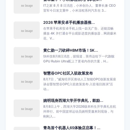
IT之家 8 月 8 日消息，小米创办人、董事长兼 CEO
雷军今日发文重申，小米澎程系列汽车在 3...
2026 苹果安卓手机播放器推...
在苹果手机和安卓手机上找一款无广告、还能流畅
播放 4K 并打通全平台观影进度的播放器，网易爆米
花、V...
黄仁勋一刀砍碎HBM市场！SK...
快科技8月8日消息，据报道，英伟达给下一代旗舰
GPU Rubin Ultra配上了更省内存的方案，H...
智慧谷OPC社区入驻政策发布
8月7日，“威海经开区推动人工智能OPC创新发展座
谈会暨智慧谷OPC入驻政策发布·入驻项目路演”活
动...
姚明现身西湖大学开学典礼，鼓励...
8月8日上午，西湖大学2026级本科生开学典礼在杭
州举行。前中国篮球运动员姚明受邀来到现场，与
刚刚入...
青岛首个机器人6S体验店启幕！...