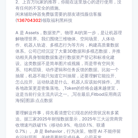
2、上百万玩家的推荐，你能在这里放心的进行使用，没
有任何的不安全的措施。
闲来辅助神器免费版需要的朋友请找薇信客服
(
136704302
)领取福利黑科技
A 是 Assets，数据资产。物理 AI的第一步，是让机器理
解物理世界。我们围绕三维物体、空间场景、人体动
作、机器人轨迹、多模态行为等方向，构建高质量数据
体系。公司已经沉淀了大量3D数据和多模态数据，并推
动相关具身智能数据集进行数据资产登记和标准化建
设。这类数据不是简单图片或视频，而是带有空间关
系、结构层级、动作逻辑和任务反馈的数据。比如一个
抽屉，机器不能只知道它叫抽屉，还要理解它能拉开、
怎么拉开、运动轨迹是什么、机器人应该如何操作。,而
各地政策更是密集落地。,Token的价格会越来越便宜，
这是当前行业主流共识之一。,写在最后,Fitbod应用商店
海报|图源:点点数据
要理解这件事，得先看清楚它们现在的经营状况有多紧
迫。据三家2025年财报数据显示，2025年三大运营商营
收增速均跌破1%（移动0.9%、电信0.1%、联通
0.7%）。,B 是 Behavior，行为决策。物理 AI 不能停留
在识别层面，关键是要能完成任务。公司开发