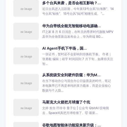
多个台风来袭，是否会相互影响？...
近日台风进入活跃期，今年第13号台风“白海豚”、14
号台风“鲸鱼”、15号台风“灿鸿”相继生成。 “...
华为自带线全能充智能移动电源确...
IT之家 8 月 6 日消息，在昨天的尊界时代旗舰 MPV
及华为全场景新品发布会上，华为终端 BG...
AI Agent手机下半场，国...
一张证书，暂时还不会影响到你换机节奏。 作者｜
张勇毅 编辑｜靖宇 时间回到 7 月下旬，如果你关注
智...
从系统级安全到硬件防窥：华为M...
在当下移动办公与混合办公日益普及的时代，笔记
本电脑早已不再是单纯的算力载体，而是企业核心
数据与个人隐...
马斯克大火箭把月球撞了个坑
文婷 发自 凹非寺 量子位 | 公众号 QbitAI 哎呦我
去，SpaceX真把月球给撞了。🤯 最新...
谷歌地图智能体功能迎来新升级：...