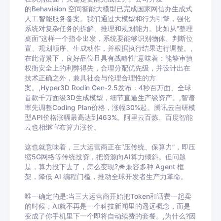
的 Behavision 空间智能大模型已完成国家网信办生成式
人工智能服务备案。我们通过大模型和行为引擎，强化
系统对复杂任务的拆解、推理和规划能力。比如从“整理
桌面”这样一个指令出发，系统要能够识别物体、判断位
置、规划顺序、生成动作，并根据执行结果进行调整。,
在此背景下，良好品位且具有战略性”意味着：能够审慎
权衡安全上的利弊得失，合理分配优先级，并设计出在
技术正确之外，兼具社会与伦理合理性的方
案。,Hyper3D Rodin Gen-2.5发布：4秒百万面、全球
首款千万面级3D生成模型，细节直逼生产级资产。,智谱
率先调整Coding Plan价格，涨幅30%起。腾讯云自研模
型API价格涨幅最高达到463%。阿里云百炼、百度智能
云也相继宣布算力涨价。
这也就意味着，三大运营商正在“压传统、保算力”，即压
缩5G网络等传统投资，把资源向AI算力倾斜。但问题
是，算力投下去了，怎么变现?,🌐 兼容多种 Agent 框
架，降低 AI 编程门槛，推动全球开发者生产力革命。
唯一确定的是:当三大运营商开始把Token和话费一起卖
的时候，AI就不再是一个科技新闻里的遥远概念，而是
变成了你手机里下一个即将自动续费的套餐。,为什么?因