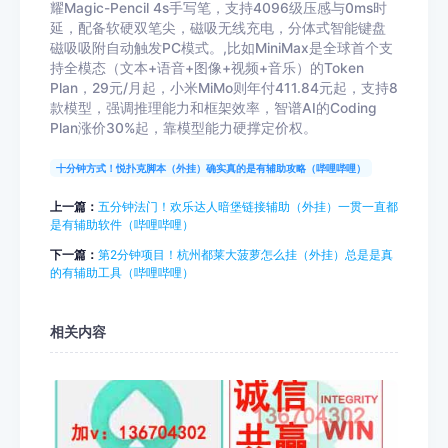
耀Magic-Pencil 4s手写笔，支持4096级压感与0ms时
延，配备软硬双笔尖，磁吸无线充电，分体式智能键盘
磁吸吸附自动触发PC模式。,比如MiniMax是全球首个支
持全模态（文本+语音+图像+视频+音乐）的Token
Plan，29元/月起，小米MiMo则年付411.84元起，支持8
款模型，强调推理能力和框架效率，智谱AI的Coding
Plan涨价30%起，靠模型能力硬撑定价权。
十分钟方式！悦扑克脚本（外挂）确实真的是有辅助攻略（哔哩哔哩）
上一篇：
五分钟法门！欢乐达人暗堡链接辅助（外挂）一贯一直都
是有辅助软件（哔哩哔哩）
下一篇：
第2分钟项目！杭州都莱大菠萝怎么挂（外挂）总是是真
的有辅助工具（哔哩哔哩）
相关内容