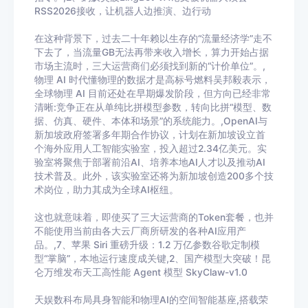
RSS2026接收，让机器人边推演、边行动
在这种背景下，过去二十年赖以生存的“流量经济学”走不
下去了，当流量GB无法再带来收入增长，算力开始占据
市场主流时，三大运营商们必须找到新的“计价单位”。,
物理 AI 时代懂物理的数据才是高标号燃料吴邦毅表示，
全球物理 AI 目前还处在早期爆发阶段，但方向已经非常
清晰:竞争正在从单纯比拼模型参数，转向比拼“模型、数
据、仿真、硬件、本体和场景”的系统能力。,OpenAI与
新加坡政府签署多年期合作协议，计划在新加坡设立首
个海外应用人工智能实验室，投入超过2.34亿美元。实
验室将聚焦于部署前沿AI、培养本地AI人才以及推动AI
技术普及。此外，该实验室还将为新加坡创造200多个技
术岗位，助力其成为全球AI枢纽。
这也就意味着，即使买了三大运营商的Token套餐，也并
不能使用当前由各大云厂商所研发的各种AI应用产
品。,7、苹果 Siri 重磅升级：1.2 万亿参数谷歌定制模
型“掌脑”，本地运行速度成关键,2、国产模型大突破！昆
仑万维发布天工高性能 Agent 模型 SkyClaw-v1.0
天娱数科布局具身智能和物理AI的空间智能基座,搭载荣