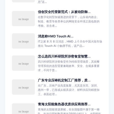
息”这...
信创安全托管新范式：从被动防御...
在数字化转型加速推进的背景下，山东省内政企、
制造、教育等各类单位的网络安全环境正面临新的
考验。攻击者...
消息称HMD Touch AI...
IT之家 8 月 8 日消息，HMD 上个月在中国大陆市场
推出 Touch AI 小触屏手机，该产品...
怎么选四川科研院所涉密食堂智慧...
四川科研院所涉密食堂作为特殊管理场景，其就餐
管理系统的选型需要兼顾效率、安全、合规多重要
求，不同于普...
广东专业压铸机定制工厂推荐，质...
在广东，压铸产业高度集聚，尤其是东莞、深圳、
惠州一带，已形成从模具设计、材料供应到精密加
工、表面处理...
青海太阳能集热器优质供应商推荐...
青海的太阳能资源禀赋，在全国版图中属于第一梯
队。年均日照时数普遍在2500小时以上，太阳能年