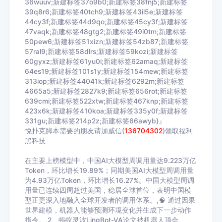
36wuuv;新建标签37o9b0;新建标签38fnj5;新建标签
39q8r6;新建标签40tch9;新建标签43il5e;新建标签
44cy3f;新建标签44d9qo;新建标签45cy3f;新建标签
47vaqk;新建标签48gtg2;新建标签49i0tm;新建标签
50pew6;新建标签51xizn;新建标签54zb87;新建标签
57ral9;新建标签58dlrs;新建标签59kozi;新建标签
60gyxz;新建标签61yu0i;新建标签62amaq;新建标签
64es19;新建标签101s1y;新建标签154mew;新建标签
313iop;新建标签44041k;新建标签6292m;新建标签
4665a5;新建标签2827k9;新建标签656rot;新建标签
639cmi;新建标签522xtw;新建标签467knp;新建标签
423x6k;新建标签410koa;新建标签335y0f;新建标签
331gu;新建标签214p2z;新建标签66awyb}』
悦扑克脚本需要的朋友请加威信(
136704302
)
领取福利
黑科技
在主要上榜模型中，中国AI大模型周调用量达9.223万亿
Token，环比增长19.89%；同期美国AI大模型周调用量
为4.93万亿Token，环比增长16.27%。中国大模型周调
用量已连续四周超过美国，稳居全球首位，表明中国模
型正更深入地融入全球开发者的调用体系。,🧠 通过因果
世界建模，机器人能够预测环境变化并生成下一步动作
指令。,2、蚂蚁灵波LingBot-VA论文被机器人顶会