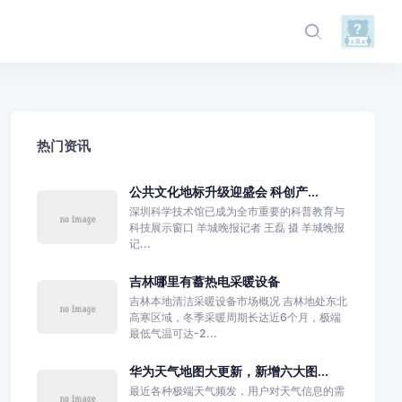
热门资讯
公共文化地标升级迎盛会 科创产...
深圳科学技术馆已成为全市重要的科普教育与
科技展示窗口 羊城晚报记者 王磊 摄 羊城晚报
记...
吉林哪里有蓄热电采暖设备
吉林本地清洁采暖设备市场概况 吉林地处东北
高寒区域，冬季采暖周期长达近6个月，极端
最低气温可达-2...
华为天气地图大更新，新增六大图...
最近各种极端天气频发，用户对天气信息的需