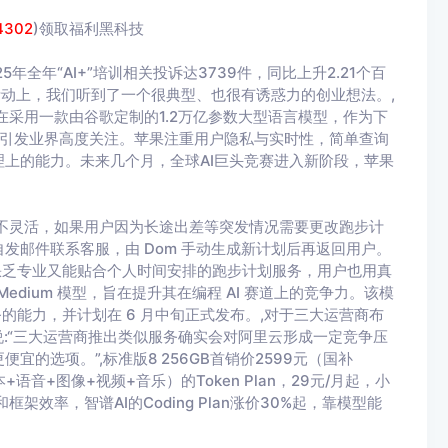
4302
)领取福利黑科技
全年“AI+”培训相关投诉达3739件，同比上升2.21个百
 活动上，我们听到了一个很典型、也很有诱惑力的创业想法。,
果正在采用一款由谷歌定制的1.2万亿参数大型语言模型，作为下
型，引发业界高度关注。苹果注重用户隐私与实时性，简单查询
上的能力。未来几个月，全球AI巨头竞赛进入新阶段，苹果
很不灵活，如果用户因为长途出差等突发情况需要更改跑步计
发邮件联系客服，由 Dom 手动生成新计划后再返回用户。
缺乏专业又能贴合个人时间安排的跑步计划服务，用户也用真
V9-Medium 模型，旨在提升其在编程 AI 赛道上的竞争力。该模
务的能力，并计划在 6 月中旬正式发布。,对于三大运营商布
说:“三大运营商推出类似服务确实会对阿里云形成一定竞争压
的选项。”,标准版8 256GB首销价2599元（国补
本+语音+图像+视频+音乐）的Token Plan，29元/月起，小
框架效率，智谱AI的Coding Plan涨价30%起，靠模型能