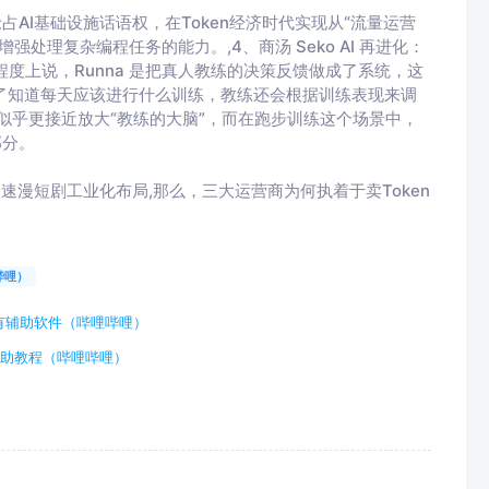
AI基础设施话语权，在Token经济时代实现从“流量运营
据，增强处理复杂编程任务的能力。,4、商汤 Seko AI 再进化：
某种程度上说，Runna 是把真人教练的决策反馈做成了系统，这
，除了知道每天应该进行什么训练，教练还会根据训练表现来调
做的似乎更接近放大“教练的大脑”，而在跑步训练这个场景中，
部分。
ce，加速漫短剧工业化布局,那么，三大运营商为何执着于卖Token
哔哩）
有辅助软件（哔哩哔哩）
辅助教程（哔哩哔哩）