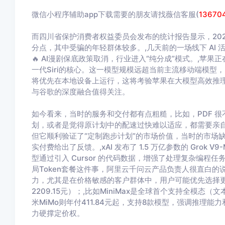
微信小程序辅助app下载需要的朋友请找薇信客服(
13670
而四川省保护消费者权益委员会发布的统计报告显示，2025年
分点，其中受骗的年轻群体较多。,几天前的一场线下 AI
🔥 AI漫剧保底政策取消，行业进入“纯分成”模式。,苹
一代Siri的核心。这一模型规模远超当前主流移动端模
将优先在本地设备上运行，这将考验苹果在大模型高效推理
与谷歌的深度融合值得关注。
如今看来，当时的服务和交付都有点粗糙，比如，PDF 
划，或者是觉得原计划中的配速过快难以适应，都需要亲自
但它顺利验证了“定制跑步计划”的市场价值，当时的市场
实付费给出了反馈。,xAI 发布了 1.5 万亿参数的 Grok 
型通过引入 Cursor 的代码数据，增强了处理复杂编程任
局Token套餐这件事，阿里云千问云产品负责人很直白的
力，尤其是在价格敏感的客户群体中，用户可能优先选择更便宜
2209.15元）；,比如MiniMax是全球首个支持全模态（文
米MiMo则年付411.84元起，支持8款模型，强调推理能力和
力硬撑定价权。