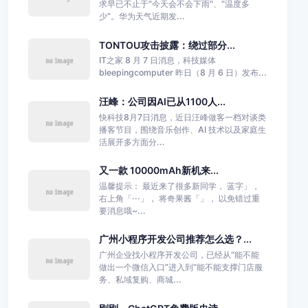
求早已不止于"今天会不会下雨"、“温度多
少”。华为天气近期发...
TONTOU攻击披露：绕过部分...
IT之家 8 月 7 日消息，科技媒体
bleepingcomputer 昨日（8 月 6 日）发布...
汪峰：公司因AI已从1100人...
快科技8月7日消息，近日汪峰做客一档对谈类
播客节目，围绕音乐创作、AI 技术以及家庭生
活展开多方面分...
又一款 10000mAh新机来...
温馨提示： 最近来了很多新同学， 蓝字」，
右上角「···」， 将奇果酱「」， 以免错过重
要消息哦~...
广州小程序开发公司推荐怎么选？...
广州企业找小程序开发公司，已经从“能不能
做出一个微信入口”进入到“能不能支撑门店服
务、私域复购、商城...