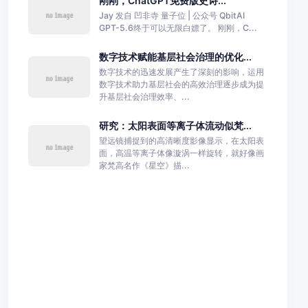
刚刚，ChatGPT免费版史诗...
Jay 发自 凹非寺 量子位 | 公众号 QbitAI
GPT-5.6终于可以无限白嫖了。 刚刚，C...
数字技术赋能基层社会治理的优化...
数字技术的迅速发展产生了深刻的影响，运用
数字技术助力基层社会的高效治理逐步成为提
升基层社会治理效率、...
研究：太阳表面等离子体流动似梵...
望远镜捕捉到的高清晰度影像显示，在太阳表
面，高温等离子体像漩涡一样旋转，就好像画
家梵高名作《星空》描...