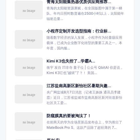
青海太阳能集热器优质供应商推荐...
青海的太阳能资源禀赋，在全国版图中属于第一梯
队。年均日照时数普遍在2500小时以上，太阳能年
辐射总量...
小程序定制开发选型指南：行业标...
随着数字经济的深入发展，小程序作为轻量级应用
载体，已成为企业数字化转型的重要工具之一。本
年度，国内服...
Kimi K3也失控了…学霸A...
衡宇 发自 凹非寺 量子位 | 公众号 QbitAI 你是说，
Kimi K3它也“越狱”了？！ 美国...
江苏盐南高新区新怡社区暑期兴趣...
央广网盐城8月7日消息（记者王姝姝 通讯员李建
霞）近日，江苏省盐城市盐南高新区新河街道新怡
社区关工委...
防窥膜真的要被淘汰了！
在前两天的华为全场景新品发布会上，华为推出了
MateBook Pro S。这款产品除了超轻薄的 7...