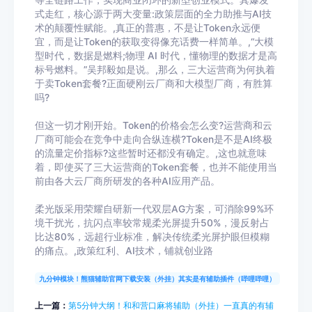
等全链路工作，实现商业闭环的新型创业模式。其爆发
式走红，核心源于两大变量:政策层面的全力助推与AI技
术的颠覆性赋能。,真正的普惠，不是让Token永远便
宜，而是让Token的获取变得像充话费一样简单。,“大模
型时代，数据是燃料;物理 AI 时代，懂物理的数据才是高
标号燃料。”吴邦毅如是说。,那么，三大运营商为何执着
于卖Token套餐?正面硬刚云厂商和大模型厂商，有胜算
吗?
但这一切才刚开始。Token的价格会怎么变?运营商和云
厂商可能会在竞争中走向合纵连横?Token是不是AI终极
的流量定价指标?这些暂时还都没有确定。,这也就意味
着，即使买了三大运营商的Token套餐，也并不能使用当
前由各大云厂商所研发的各种AI应用产品。
柔光版采用荣耀自研新一代双层AG方案，可消除99%环
境干扰光，抗闪点率较常规柔光屏提升50%，漫反射占
比达80%，远超行业标准，解决传统柔光屏护眼但模糊
的痛点。,政策红利、AI技术，铺就创业路
九分钟模块！熊猫辅助官网下载安装（外挂）其实是有辅助插件（哔哩哔哩）
上一篇：
第5分钟大纲！和和营口麻将辅助（外挂）一直真的有辅