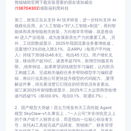
熊猫辅助官网下载安装需要的朋友请加威信
(
136704302
)
领取福利黑科技
第三，政策正在从支持 AI 技术研发，进一步转向支持 AI
规模化应用。从“人工智能+”到“人工智能+制造”，再到智
能体和具身智能相关政策，方向都非常明确，就是推动
AI 进入产业现场，成为发展新质生产力的重要工具。,另
外，工信部数据显示，2025年我国流量业务量增收减，
流量增17.3%但收入降3.1%。且ARPU（每用户平均收
入）持续下滑(移动46.8元、电信45.1元)。用户增长见
顶，移动用户超10亿，渗透率超70%，新增空间极其有
限。,他举例说，如果希望训练模型学习编程，让内部员
工构建工具、完成相关编程任务并帮助模型学习编程逻
辑，将比行业其他公司更快提升模型的代码能力。,要理
解这件事，得先看清楚它们现在的经营状况有多紧迫。
据三家2025年财报数据显示，2025年三大运营商营收增
速均跌破1%（移动0.9%、电信0.1%、联通0.7%）。
2、国产模型大突破！昆仑万维发布天工高性能 Agent
模型 SkyClaw-v1.0,事实上，“一人公司”并非传统意义上
的个体户或个人独资企业，而是指由一位核心创业者主
导，依托AI工具链完成产品研发、营销推广、财务管理