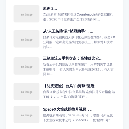
原创 2...
文/王新喜 观察者网引述Counterpoint的数据很扎
眼：2026年印度将生产全球26%的iPh...
从“人工智障”到“销冠助手”，...
如果你对电销机器人的印象还停留在“您好，我是XX
公司的…”这种毫无感情的复读机上，那你对AI技术
的认...
三款主流云手机盘点：高性价比安...
随着云手机的使用场景越来越广，用户的需求也越
来越细分： 有人需要安卓设备玩游戏挂机，有人需
要 iO...
【防灾避险】台风“白海豚”逼近...
台风来袭 提前做好防台风措施 这份防范应对指南 请
了解 ↓↓↓ 台风“白海豚”逼近 ...
SpaceX火箭残骸撞月视频，...
据央视新闻消息，2026年8月5日，埃隆·马斯克旗
下太空探索技术公司（SpaceX）一枚“猎鹰9号”...