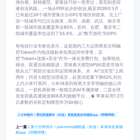
律合规、财税规范、获客技巧却一笔带过，甚至刻意回
避创业风险。,一场从PDF起步的创业,截至2026年3月，
已有超过20个城市密集出台OPC专项扶持政策。北上广
深一线城市均已出台政策，杭州、成都、武汉、南京等
新一线城市政策覆盖率达80%，苏州、合肥、重庆等二
线城市覆盖率也达到了55.6%。,从“数字游民”到OPC
有电信行业专家也表示，这是国内三大运营商首次明确
把Token作为电信级标准化商品对外零售，且
把“Token+连接+安全”作为一体化资费打包。如果电信、
移动、联通后续都跟进，意味着大模型API的渠道市场可
能从云厂商部分溢出到运营商体系。,6、AI“治安官”上岗
周年：抖音大模型治理谣言，处置浏览量下降62%,对比
上代小米17系列，小米18系列有两大非常明确的核心升
级点，一是机身新增一枚独立的AI专属按键，二是全球
首发搭载高通骁龙8E6系列旗舰平台。,🧠 苹果采用1.2万
亿参数的谷歌定制模型作为Siri核心
八分钟操作！爱玩联盟脚本（外挂）竟然是真的有辅助app（哔哩哔哩）
上一篇：
第十分钟演示！pokemmo辅助器（外挂）本来存在有辅
助app（哔哩哔哩）