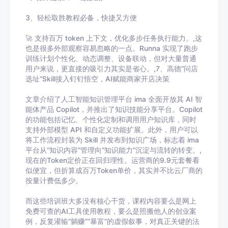
3
、轻松取胜教程必备，快捷又方便
🚀 支持百万 token 上下文，优化多步任务执行能力。,这
也是很多外部观察容易忽略的一点。Runna 实现了跑步
训练计划个性化、动态调整、设备联动，但对大量普通
用户来说，更直接的吸引力其实是省心。,7、高德“问店
选址”Skill接入钉钉悟空，AI赋能商家开店决策
文章介绍了人工智能知识管理平台 ima 全面开放其 AI 智
能体产品 Copilot，并推出了知识技能分享平台。Copilot
的功能包括记忆、个性化定制和调用用户知识库，同时
支持外部模型 API 和自定义功能扩展。此外，用户可以
将工作流程封装为 Skill 并发布到知识广场，标志着 ima
平台从“知识内容”管理向“知识能力”沉淀与流转的转变。,
现在的Token定价正在回归理性。运营商的9.9元套餐看
似便宜，但折算成百万Token单价，其实并不比云厂商的
按量计费低多少。
而这些培训班大多没有核心干货，课程内容要么是网上
免费可查的AI工具使用教程，要么是照搬他人的创业案
例，反复灌输“躺赚”“暴富”的虚假叙事，对真正关键的法