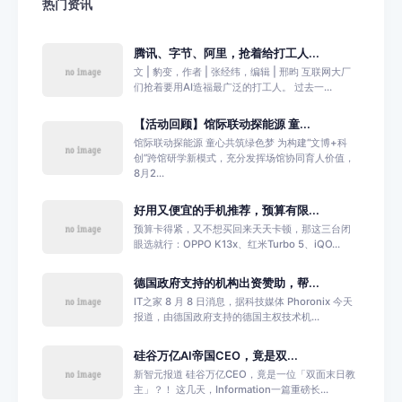
热门资讯
腾讯、字节、阿里，抢着给打工人...
文 | 豹变，作者 | 张经纬，编辑 | 邢昀 互联网大厂
们抢着要用AI造福最广泛的打工人。 过去一...
【活动回顾】馆际联动探能源 童...
馆际联动探能源 童心共筑绿色梦 为构建“文博+科
创”跨馆研学新模式，充分发挥场馆协同育人价值，
8月2...
好用又便宜的手机推荐，预算有限...
预算卡得紧，又不想买回来天天卡顿，那这三台闭
眼选就行：OPPO K13x、红米Turbo 5、iQO...
德国政府支持的机构出资赞助，帮...
IT之家 8 月 8 日消息，据科技媒体 Phoronix 今天
报道，由德国政府支持的德国主权技术机...
硅谷万亿AI帝国CEO，竟是双...
新智元报道 硅谷万亿CEO，竟是一位「双面末日教
主」？！ 这几天，Information一篇重磅长...