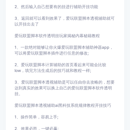
2、然后输入自己想要有的挂进行辅助开挂功能
3
、返回就可以看到效果了，
爱玩联盟脚本
透视辅助就可
以开挂出去了
爱玩联盟脚本
软件透明挂玩家揭秘内幕秘籍教程
1、一款绝对能够让你火爆
爱玩联盟脚本
辅助神器app，
可以将
爱玩联盟脚本
插件进行任意的修改
;
2、
爱玩联盟脚本
计算辅助的首页看起来可能会比较
low
，填完方法生成后的技巧就和教程一样
;
3、
爱玩联盟脚本
透视辅助
是可以任由你去攻略的，想要
达到真实的效果可以换上自己的
爱玩联盟脚本
软件透明
挂。
爱玩联盟脚本
透视辅助ai黑科技系统规律教程开挂技巧
1、操作简单，容易上手
;
2
、效果必胜，一键必赢
;