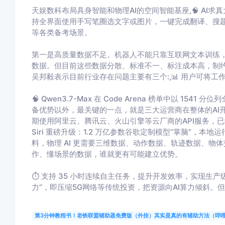
天娱数科布局具身智能和物理AI的空间智能基座,🧠 AI求
持全界面使用手写笔圈选文字或图片，一键完成翻译、搜
等各类备考场景。
第一是高质量数据不足。机器人不能只靠互联网文本训练
数据。但目前这些数据分散、标准不一、标注成本高，制约了
吴邦毅表示目前行业存在问题主要有三个:,📊 用户可将工作
🧠 Qwen3.7-Max 在 Code Arena 榜单中以 
备优势以外，最关键的一点，就是三大运营商在整体的AI
期使用阿里云、腾讯云、火山引擎等云厂商的API服务，
Siri 重磅升级：1.2 万亿参数谷歌定制模型“掌脑”，
料，物理 AI 更需要三维数据、动作数据、轨迹数据、
作、懂场景的数据，谁就更有可能建立优势。
⏱️ 支持 35 小时连续自主任务，提升开发效率，实现生
力”，即压缩5G网络等传统投资，把资源向AI算力倾斜。
第3分钟教程书！老铁联盟辅助器免费版（外挂）其实是真的有辅助方法（哔