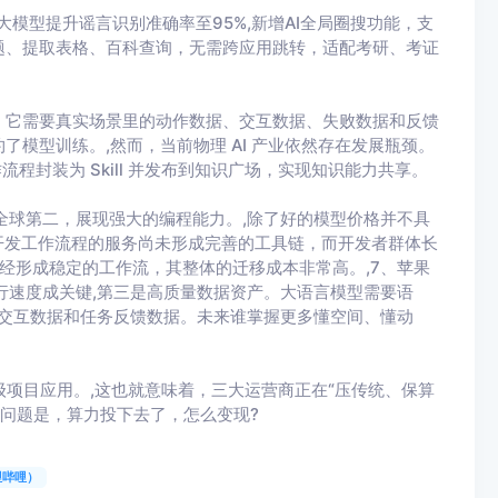
真大模型提升谣言识别准确率至95%,新增AI全局圈搜功能，支
题、提取表格、百科查询，无需跨应用跳转，适配考研、考证
，它需要真实场景里的动作数据、交互数据、失败数据和反馈
模型训练。,然而，当前物理 AI 产业依然存在发展瓶颈。
流程封装为 Skill 并发布到知识广场，实现知识能力共享。
1541 分位列全球第二，展现强大的编程能力。,除了好的模型价格并不具
开发工作流程的服务尚未形成完善的工具链，而开发者群体长
已经形成稳定的工作流，其整体的迁移成本非常高。,7、苹果
本地运行速度成关键,第三是高质量数据资产。大语言模型需要语
物体交互数据和任务反馈数据。未来谁掌握更多懂空间、懂动
产级项目应用。,这也就意味着，三大运营商正在“压传统、保算
但问题是，算力投下去了，怎么变现?
哩哔哩）