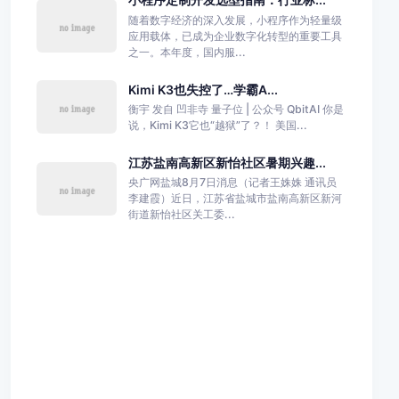
随着数字经济的深入发展，小程序作为轻量级
应用载体，已成为企业数字化转型的重要工具
之一。本年度，国内服...
Kimi K3也失控了…学霸A...
衡宇 发自 凹非寺 量子位 | 公众号 QbitAI 你是
说，Kimi K3它也“越狱”了？！ 美国...
江苏盐南高新区新怡社区暑期兴趣...
央广网盐城8月7日消息（记者王姝姝 通讯员
李建霞）近日，江苏省盐城市盐南高新区新河
街道新怡社区关工委...