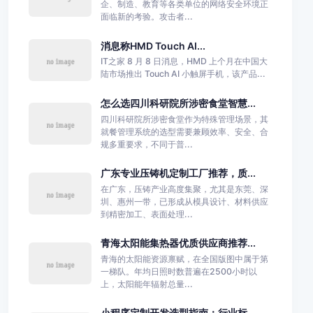
企、制造、教育等各类单位的网络安全环境正
面临新的考验。攻击者...
消息称HMD Touch AI...
IT之家 8 月 8 日消息，HMD 上个月在中国大
陆市场推出 Touch AI 小触屏手机，该产品...
怎么选四川科研院所涉密食堂智慧...
四川科研院所涉密食堂作为特殊管理场景，其
就餐管理系统的选型需要兼顾效率、安全、合
规多重要求，不同于普...
广东专业压铸机定制工厂推荐，质...
在广东，压铸产业高度集聚，尤其是东莞、深
圳、惠州一带，已形成从模具设计、材料供应
到精密加工、表面处理...
青海太阳能集热器优质供应商推荐...
青海的太阳能资源禀赋，在全国版图中属于第
一梯队。年均日照时数普遍在2500小时以
上，太阳能年辐射总量...
小程序定制开发选型指南：行业标...