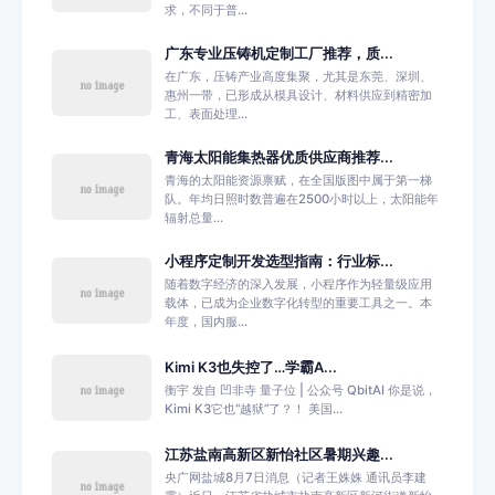
求，不同于普...
广东专业压铸机定制工厂推荐，质...
在广东，压铸产业高度集聚，尤其是东莞、深圳、
惠州一带，已形成从模具设计、材料供应到精密加
工、表面处理...
青海太阳能集热器优质供应商推荐...
青海的太阳能资源禀赋，在全国版图中属于第一梯
队。年均日照时数普遍在2500小时以上，太阳能年
辐射总量...
小程序定制开发选型指南：行业标...
随着数字经济的深入发展，小程序作为轻量级应用
载体，已成为企业数字化转型的重要工具之一。本
年度，国内服...
Kimi K3也失控了…学霸A...
衡宇 发自 凹非寺 量子位 | 公众号 QbitAI 你是说，
Kimi K3它也“越狱”了？！ 美国...
江苏盐南高新区新怡社区暑期兴趣...
央广网盐城8月7日消息（记者王姝姝 通讯员李建