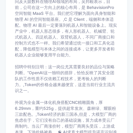
问及天娱数科在物理AI领域的布局，吴邦毅表示，目
前，公司在这一方向上的核心布局，是 BehavisionPro
空间智能 MaaS 平台。我们把它理解为面向具身智能和
物理 AI 的空间智能基座。,C 是 Client，端侧和本体适
配。物理 AI 最后一定要落到机器人和智能设备上。现实
产业中，机器人形态很多，有人形机器人、机械臂、轮
式机器人、四足机器人、双臂机器人，不同厂商接口和
控制方式也不一样。我们希望通过统一接口和工具化适
配，降低模型与本体之间的连接成本，让更多开发者和
机器人企业能够复用平台能力。
招聘中特别注明：这一岗位尤其需要良好的品位与策略
判断。”OpenAI这一独特的措辞，恰恰反映了其安全团
队的工作性质不仅依赖工程技术，更考验人的判断
力。,Token的价格会越来越便宜，这是当前行业主流共
识之一。
外观为全金属一体化机身搭配CNC精雕圆角，厚
6.29mm，重约525g，提供超常发灰、森林绿、耀眼粉
三款配色。,Token经济的新三国杀,但是，大模型厂商的
焦虑在于，它们没有自己的基础设施，算力成本受云厂
商制约。当云厂商涨价时，模型厂商两头受压，上游成
本涨，下游价格被卷。,🧠 AI求真大模型提升谣言识别准