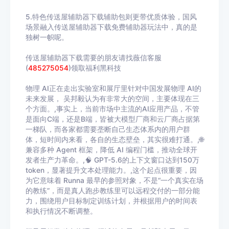
5.特色传送屋辅助器下载辅助包则更带优质体验，国风
场景融入传送屋辅助器下载免费辅助器玩法中，真的是
独树一帜呢。
传送屋辅助器下载需要的朋友请找薇信客服
(
485275054
)领取福利黑科技
物理 AI正在走出实验室和展厅里针对中国发展物理 AI的
未来发展， 吴邦毅认为有非常大的空间，主要体现在三
个方面。,事实上，当前市场中主流的AI应用产品，不管
是面向C端，还是B端，皆被大模型厂商和云厂商占据第
一梯队，而各家都需要垄断自己生态体系内的用户群
体，短时间内来看，各自的生态壁垒，其实很难打通。,🌐
兼容多种 Agent 框架，降低 AI 编程门槛，推动全球开
发者生产力革命。,🧠 GPT-5.6的上下文窗口达到150万
token，显著提升文本处理能力。,这个起点很重要，因
为它意味着 Runna 最早的参照对象，不是“一个真实在场
的教练”，而是真人跑步教练里可以远程交付的一部分能
力，围绕用户目标制定训练计划，并根据用户的时间表
和执行情况不断调整。