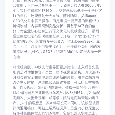
门版年费16800元，加上平台接入费（此费用由电商平
台收取，不同平台价格不一），如淘天接入费360元/年/
个，实际年成本约17160元。这显然远远低于一个全职客
服的年薪，还能做到全天在线、随时响应。,AIBase的
GEO优化并非盲目操作，而是遵循一套严谨的流程:从关
键词诊断、内容调研到竞品分析，再基于AI平台的偏
好，对企业核心信息进行语义优化与权威度提升，最后
通过数据投喂与实时效果监测，形成一个“优化-反馈-再
优化”的闭环。其支持多平台覆盖（包括DeepSeek、豆
包、元宝、通义千问等主流AI），并提供7x24小时的效
果监测-6。,什么是GEO?让品牌在AI的“大脑”里占据一席
之地
相比经典版，AI版支付宝界面更加简洁，进入后首先呈
现的是对话框和资产页面，整体视觉更清爽。,年尾的12
月则会在安全和效率层面迎来新的跨越，用户误触方向
盘会主动防护、系统能紧急躲避补偿、可以听从交警指
挥、以及Face ID识别切换账号。值得一提的是，理想
Livis端到端反应速度达到0.2秒，比人快56%。,💡 适配
高频次、大批量视频生成需求，赋能电商与营销内容生
产。,未来的理想是一家AI终端公司?,同时，该模型被设
计为通用接口，可被上层系统调用，是业内少数原生支
持多种智能体框架的VLN模型。它使机器人实现边走、