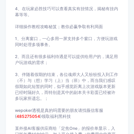
4、在玩家必胜技巧可以查看真实有挂情况，揭秘有挂内
幕等等。
详细操作教程攻略秘笈；教你必赢争取有利局面
1、分离窗口，一心多用一屏支持多个窗口，方便玩游戏
同时处理多项事务。
2、而且还有很多福利待遇是可以提供给用户的，满足用
户玩游戏的需求；
3、伴随着假期的结束，各位魂师大人又纷纷投入到工作
（不）与（想）学习（上）当（班）中，而当我们感叹
假期如此短暂的同时，似乎感觉距离上次游戏版本更新
已经时隔好久，而特别是其中的副本关卡彩蛋已经被许
多玩家所遗忘。；
wepoker透视是真的吗需要的朋友请找薇信客服
(
485275054
)领取福利黑科技
某外接AI客服供应商给「定焦One」的报价单显示，入