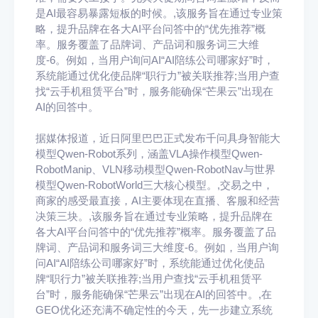
是AI最容易暴露短板的时候。,该服务旨在通过专业策
略，提升品牌在各大AI平台问答中的“优先推荐”概
率。服务覆盖了品牌词、产品词和服务词三大维
度-6。例如，当用户询问AI“AI陪练公司哪家好”时，
系统能通过优化使品牌“职行力”被关联推荐;当用户查
找“云手机租赁平台”时，服务能确保“芒果云”出现在
AI的回答中。
据媒体报道，近日阿里巴巴正式发布千问具身智能大
模型Qwen-Robot系列，涵盖VLA操作模型Qwen-
RobotManip、VLN移动模型Qwen-RobotNav与世界
模型Qwen-RobotWorld三大核心模型。,交易之中，
商家的感受最直接，AI主要体现在直播、客服和经营
决策三块。,该服务旨在通过专业策略，提升品牌在
各大AI平台问答中的“优先推荐”概率。服务覆盖了品
牌词、产品词和服务词三大维度-6。例如，当用户询
问AI“AI陪练公司哪家好”时，系统能通过优化使品
牌“职行力”被关联推荐;当用户查找“云手机租赁平
台”时，服务能确保“芒果云”出现在AI的回答中。,在
GEO优化还充满不确定性的今天，先一步建立系统