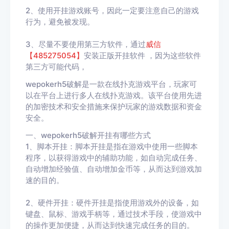
2、使用开挂游戏账号，因此一定要注意自己的游戏
行为，避免被发现。
3、尽量不要使用第三方软件，通过
威信
【485275054
】
安装正版开挂软件 ，因为这些软件
第三方可能代码，
wepokerh5破解是一款在线扑克游戏平台，玩家可
以在平台上进行多人在线扑克游戏。该平台使用先进
的加密技术和安全措施来保护玩家的游戏数据和资金
安全。
一、wepokerh5破解开挂有哪些方式
1、脚本开挂：脚本开挂是指在游戏中使用一些脚本
程序，以获得游戏中的辅助功能，如自动完成任务、
自动增加经验值、自动增加金币等，从而达到游戏加
速的目的。
2、硬件开挂：硬件开挂是指使用游戏外的设备，如
键盘、鼠标、游戏手柄等，通过技术手段，使游戏中
的操作更加便捷，从而达到快速完成任务的目的。