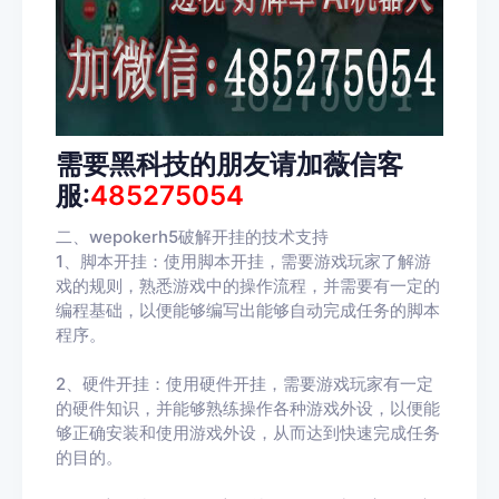
需要黑科技的朋友请加薇信客
服:
485275054
二、wepokerh5破解开挂的技术支持
1、脚本开挂：使用脚本开挂，需要游戏玩家了解游
戏的规则，熟悉游戏中的操作流程，并需要有一定的
编程基础，以便能够编写出能够自动完成任务的脚本
程序。
2、硬件开挂：使用硬件开挂，需要游戏玩家有一定
的硬件知识，并能够熟练操作各种游戏外设，以便能
够正确安装和使用游戏外设，从而达到快速完成任务
的目的。