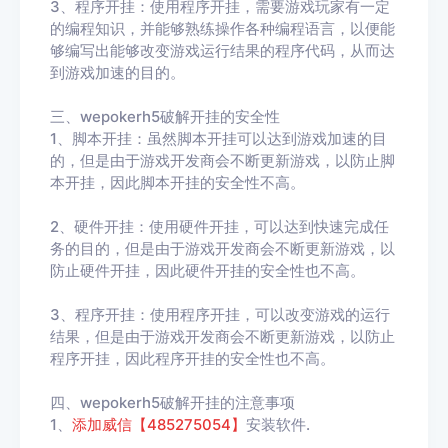
3、程序开挂：使用程序开挂，需要游戏玩家有一定
的编程知识，并能够熟练操作各种编程语言，以便能
够编写出能够改变游戏运行结果的程序代码，从而达
到游戏加速的目的。
三、wepokerh5破解开挂的安全性
1、脚本开挂：虽然脚本开挂可以达到游戏加速的目
的，但是由于游戏开发商会不断更新游戏，以防止脚
本开挂，因此脚本开挂的安全性不高。
2、硬件开挂：使用硬件开挂，可以达到快速完成任
务的目的，但是由于游戏开发商会不断更新游戏，以
防止硬件开挂，因此硬件开挂的安全性也不高。
3、程序开挂：使用程序开挂，可以改变游戏的运行
结果，但是由于游戏开发商会不断更新游戏，以防止
程序开挂，因此程序开挂的安全性也不高。
四、wepokerh5破解开挂的注意事项
1、
添加威信【
485275054
】
安装软件.