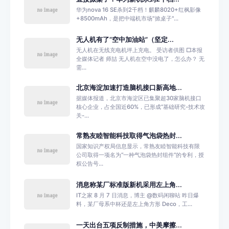
华为nova 16 SE杀到2千档！麒麟8020+红枫影像
+8500mAh，是把中端机市场"掀桌子"...
无人机有了“空中加油站”（坚定...
无人机在无线充电机坪上充电。 受访者供图 □本报
全媒体记者 师喆 无人机在空中没电了，怎么办？ 无
需...
北京海淀加速打造脑机接口新高地...
据媒体报道，北京市海淀区已集聚超30家脑机接口
核心企业，占全国近60%，已形成“基础研究-技术攻
关-...
常熟友睦智能科技取得气泡袋热封...
国家知识产权局信息显示，常熟友睦智能科技有限
公司取得一项名为“一种气泡袋热封组件”的专利，授
权公告号...
消息称某厂标准版新机采用左上角...
IT之家 8 月 7 日消息，博主 @数码闲聊站 昨日爆
料，某厂母系中杯还是左上角方形 Deco，工...
一天出台五项反制措施，中美摩擦...