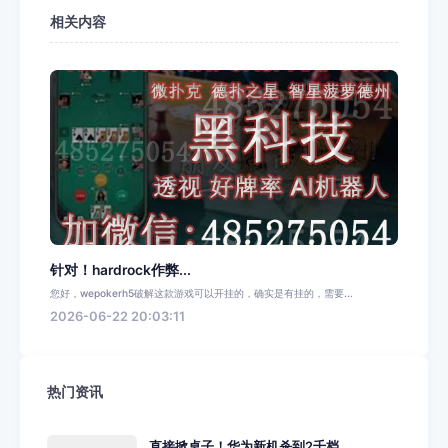
相关内容
针对！hardrock作弊...
您好，wepokerh5破解这款游戏可以开挂的，确实是有挂的，需要...
2026-06-22 20:03:11
热门资讯
直接掀桌子！华为新机杀到2千档...