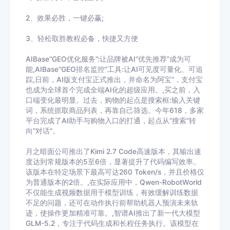
2
、效果必胜，一键必赢
;
3
、轻松取胜教程必备，快捷又方便
AIBase“GEO优化服务”:让品牌被AI“优先推荐”成为可
能,AIBase“GEO排名监控”工具:让AI可见度可量化、可追
踪,日前，AI版支付宝正式推出，并命名为阿宝”，支付宝
也成为全球首个完成全端AI化的超级应用。,买之前，入
口端变化最明显。过去，购物的起点是搜索框:输入关键
词，系统抓取商品列表，再靠自己筛选。今年618，多家
平台完成了AI助手与购物入口的打通，起点从“搜索”转
向“对话”。
月之暗面公司推出了Kimi 2.7 Code高速版本，其输出速
度达到常规版本的5至6倍，显著提升了代码编写效率。
该版本在特定场景下最高可达260 Token/s，并且价格仅
为普通版本的2倍。,在实际应用中，Qwen-RobotWorld
不仅能生成视频数据用于模型训练，有效缓解训练数据
不足的问题，还可在动作执行前帮助机器人预演未来轨
迹，使操作更加精准可靠。,智谱AI推出了新一代大模型
GLM-5.2，专注于代码生成和长程任务执行。该模型在