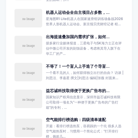
机器人运动会全自主项目占多数，...
星海图R1 Lite机器人在国家速滑馆训练场备战2026
世界人形机器人运动会。新京报贝壳财经记者 程...
出海提速叠加国内需求扩张，如何...
据多家行业媒体报道，三星电子与SK海力士正在评
估中微公司开发的刻蚀设备，考虑将其导入旗下在
华工厂的产...
不等了！一个盲人上手造了个导盲...
一个看不见的人，如何获得独立出行的自由？ 访谈 |
刘思洁、李嘉星 撰文|刘思洁 编辑|张薇 封面来...
益芯诚科技取得便于更换广告布的...
国家知识产权局信息显示，深圳市益芯诚科技有限
公司取得一项名为“一种便于更换广告布的广告灯
箱”的专利，...
空气能排行榜选购：四级清单速配
开篇：看排行榜选热泵，容易踩的一个坑 很多人选
空气能热泵时，习惯用一个简化公式：“打开排行
榜，挑前几...