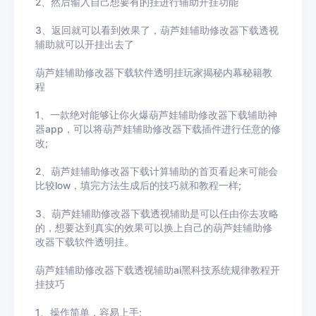
2、然后输入自己想要有的挂进行辅助开挂功能
3
、返回就可以看到效果了，
葫芦娃辅助修改器下载
透视
辅助就可以开挂出去了
葫芦娃辅助修改器下载
软件透明挂玩家揭秘内幕秘籍教
程
1、一款绝对能够让你火爆
葫芦娃辅助修改器下载
辅助神
器app，可以将
葫芦娃辅助修改器下载
插件进行任意的修
改
;
2、
葫芦娃辅助修改器下载
计算辅助的首页看起来可能会
比较
low
，填完方法生成后的技巧就和教程一样
;
3、
葫芦娃辅助修改器下载
透视辅助
是可以任由你去攻略
的，想要达到真实的效果可以换上自己的
葫芦娃辅助修
改器下载
软件透明挂。
葫芦娃辅助修改器下载
透视辅助ai黑科技系统规律教程开
挂技巧
1、操作简单，容易上手
;